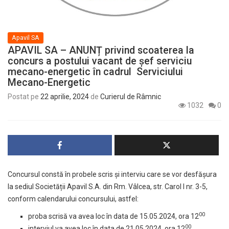
Apavil SA
APAVIL SA – ANUNȚ privind scoaterea la
concurs a postului vacant de șef serviciu
mecano-energetic în cadrul Serviciului
Mecano-Energetic
Postat pe
22 aprilie, 2024
de
Curierul de Râmnic
1032
0
Concursul constă în probele scris şi interviu care se vor desfășura
la sediul Societății Apavil S.A. din Rm. Vâlcea, str. Carol I nr. 3-5,
conform calendarului concursului, astfel:
00
proba scrisă va avea loc în data de 15.05.2024, ora 12
00
interviul va avea loc în data de 21.05.2024, ora 12