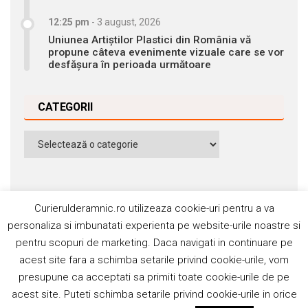
12:25 pm
-
3 august, 2026
Uniunea Artiștilor Plastici din România vă
propune câteva evenimente vizuale care se vor
desfășura în perioada următoare
CATEGORII
Categorii
Curierulderamnic.ro utilizeaza cookie-uri pentru a va
personaliza si imbunatati experienta pe website-urile noastre si
pentru scopuri de marketing. Daca navigati in continuare pe
Contact
Publicitate
Abonamente
acest site fara a schimba setarile privind cookie-urile, vom
Politica de cookie
Termeni si condiţii
presupune ca acceptati sa primiti toate cookie-urile de pe
acest site. Puteti schimba setarile privind cookie-urile in orice
©2006-2020 Silviu Popescu. Toate drepturile rezervate. ISSN: