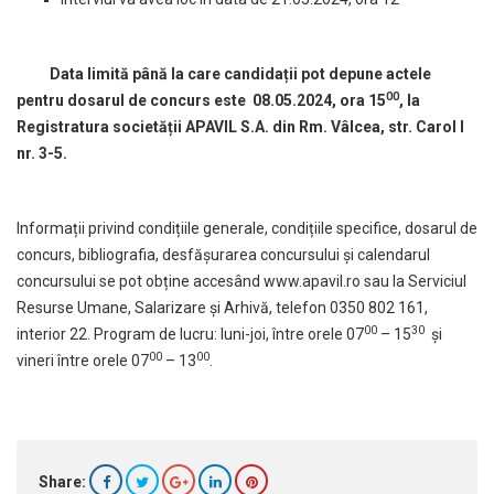
Data limită până la care candidații pot depune actele
00
pentru dosarul de concurs este 08.05.2024, ora 15
, la
Registratura societății APAVIL S.A. din Rm. Vâlcea, str. Carol I
nr. 3-5.
Informații privind condițiile generale, condițiile specifice, dosarul de
concurs, bibliografia, desfășurarea concursului și calendarul
concursului se pot obține accesând
www.apavil.ro
sau la Serviciul
Resurse Umane, Salarizare și Arhivă, telefon 0350 802 161,
00
30
interior 22. Program de lucru: luni-joi, între orele 07
– 15
și
00
00
vineri între orele 07
– 13
.
Share: