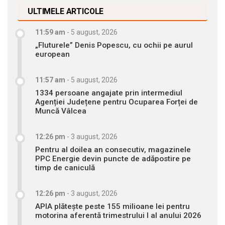
ULTIMELE ARTICOLE
11:59 am
-
5 august, 2026
„Fluturele” Denis Popescu, cu ochii pe aurul
european
11:57 am
-
5 august, 2026
1334 persoane angajate prin intermediul
Agenției Județene pentru Ocuparea Forței de
Muncă Vâlcea
12:26 pm
-
3 august, 2026
Pentru al doilea an consecutiv, magazinele
PPC Energie devin puncte de adăpostire pe
timp de caniculă
12:26 pm
-
3 august, 2026
APIA plătește peste 155 milioane lei pentru
motorina aferentă trimestrului I al anului 2026