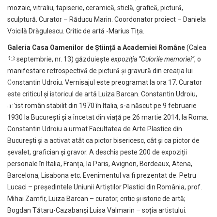
mozaic, vitraliu, tapiserie, ceramică, sticlă, grafică, pictură,
sculptură. Curator – Răducu Marin. Coordonator proiect – Daniela
Voicilă Drăgulescu. Critic de artă -Marius Tița.
Galeria Casa Oamenilor de Știință a Academiei Române
(Calea
13 septembrie, nr. 13) găzduiește
expoziția ”Culorile memoriei”
, o
manifestare retrospectivă de pictură și gravură din creația lui
Constantin Udroiu. Vernisajul este preogramat la ora 17. Curator
este criticul și istoricul de artă Luiza Barcan. Constantin Udroiu,
artist român stabilit din 1970 în Italia, s-a născut pe 9 februarie
1930 la București și a încetat din viață pe 26 martie 2014, la Roma.
Constantin Udroiu a urmat Facultatea de Arte Plastice din
București și a activat atât ca pictor bisericesc, cât și ca pictor de
șevalet, grafician și gravor. A deschis peste 200 de expoziții
personale în Italia, Franța, la Paris, Avignon, Bordeaux, Atena,
Barcelona, Lisabona etc. Evenimentul va fi prezentat de: Petru
Lucaci – președintele Uniunii Artiștilor Plastici din România, prof.
Mihai Zamfir, Luiza Barcan – curator, critic și istoric de artă;
Bogdan Tătaru-Cazabanși Luisa Valmarin – soția artistului.