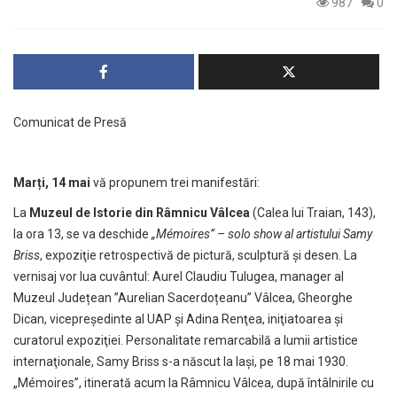
987
0
Comunicat de Presă
Marți, 14 mai
vă propunem trei manifestări:
La
Muzeul de Istorie din Râmnicu Vâlcea
(Calea lui Traian, 143),
la ora 13, se va deschide
„Mémoires” – solo show al artistului Samy
Briss
, expoziţie retrospectivă de pictură, sculptură şi desen. La
vernisaj vor lua cuvântul: Aurel Claudiu Tulugea, manager al
Muzeul Județean ”Aurelian Sacerdoțeanu” Vâlcea, Gheorghe
Dican, vicepreședinte al UAP și Adina Renţea, iniţiatoarea şi
curatorul expoziţiei. Personalitate remarcabilă a lumii artistice
internaţionale, Samy Briss s-a născut la Iaşi, pe 18 mai 1930.
„Mémoires”, itinerată acum la Râmnicu Vâlcea, după întâlnirile cu