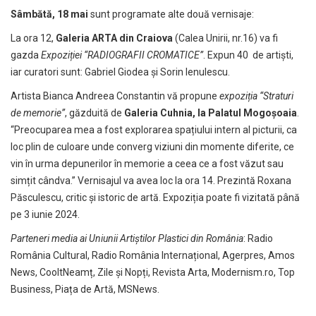
Sâmbătă, 18 mai
sunt programate alte două vernisaje:
La ora 12,
Galeria ARTA din Craiova
(Calea Unirii, nr.16) va fi
gazda
Expoziției “RADIOGRAFII CROMATICE”
. Expun 40 de artiști,
iar curatori sunt: Gabriel Giodea și Sorin Ienulescu.
Artista Bianca Andreea Constantin vă propune
expoziția “Straturi
de memorie”
, găzduită de
Galeria Cuhnia, la Palatul Mogoșoaia
.
“Preocuparea mea a fost explorarea spațiului intern al picturii, ca
loc plin de culoare unde converg viziuni din momente diferite, ce
vin în urma depunerilor în memorie a ceea ce a fost văzut sau
simțit cândva.” Vernisajul va avea loc la ora 14. Prezintă Roxana
Păsculescu, critic și istoric de artă. Expoziția poate fi vizitată până
pe 3 iunie 2024.
Parteneri media ai Uniunii Artiștilor Plastici din România
: Radio
România Cultural, Radio România Internațional, Agerpres, Amos
News, CooltNeamț, Zile și Nopți, Revista Arta, Modernism.ro, Top
Business, Piața de Artă, MSNews.