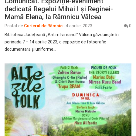
Comunicat. Expoziție-eveniment
dedicată Regelui Mihai I și Reginei-
Mamă Elena, la Râmnicu Vâlcea
Postat de
Curierul de Râmnic
-
4 aprilie, 2023
0
Biblioteca Județeană „Antim Ivireanul” Vâlcea găzduiește în
perioada 7 – 14 aprilie 2023, o expoziție de fotografie
documentară și uniforme…