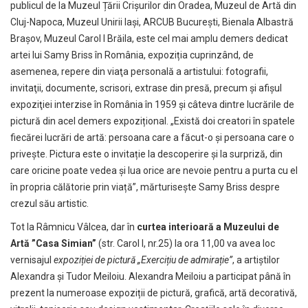
publicul de la Muzeul Țării Crișurilor din Oradea, Muzeul de Artă din
Cluj-Napoca, Muzeul Unirii Iaşi, ARCUB Bucureşti, Bienala Albastră
Braşov, Muzeul Carol I Brăila, este cel mai amplu demers dedicat
artei lui Samy Briss în România, expoziția cuprinzând, de
asemenea, repere din viaţa personală a artistului: fotografii,
invitaţii, documente, scrisori, extrase din presă, precum și afişul
expoziţiei interzise în România în 1959 şi câteva dintre lucrările de
pictură din acel demers expozițional. „Există doi creatori în spatele
fiecărei lucrări de artă: persoana care a făcut-o și persoana care o
privește. Pictura este o invitație la descoperire și la surpriză, din
care oricine poate vedea și lua orice are nevoie pentru a purta cu el
în propria călătorie prin viață”, mărturisește Samy Briss despre
crezul său artistic.
Tot la Râmnicu Vâlcea, dar în
curtea interioară a Muzeului de
Artă ”Casa Simian”
(str. Carol I, nr.25) la ora 11,00 va avea loc
vernisajul
expoziției de pictură „Exercițiu de admirație”
, a artiștilor
Alexandra și Tudor Meiloiu. Alexandra Meiloiu a participat până în
prezent la numeroase expoziții de pictură, grafică, artă decorativă,