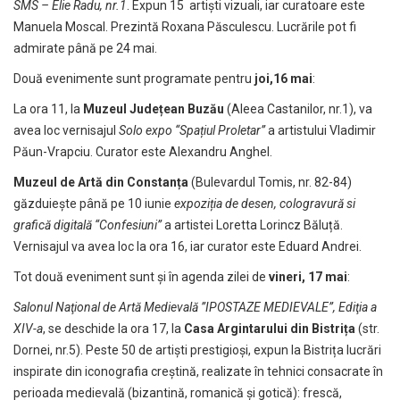
SMS – Elie Radu, nr.1
. Expun 15 artiști vizuali, iar curatoare este
Manuela Moscal. Prezintă Roxana Păsculescu. Lucrările pot fi
admirate până pe 24 mai.
Două evenimente sunt programate pentru
joi,16 mai
:
La ora 11, la
Muzeul Județean Buzău
(Aleea Castanilor, nr.1), va
avea loc vernisajul
Solo expo “Spațiul Proletar”
a artistului Vladimir
Păun-Vrapciu. Curator este Alexandru Anghel.
Muzeul de Artă din Constanța
(Bulevardul Tomis, nr. 82-84)
găzduiește până pe 10 iunie
expoziția de desen, cologravură si
grafică digitală “Confesiuni”
a artistei Loretta Lorincz Băluță.
Vernisajul va avea loc la ora 16, iar curator este Eduard Andrei.
Tot două eveniment sunt și în agenda zilei de
vineri, 17 mai
:
Salonul Naţional de Artă Medievală ”IPOSTAZE MEDIEVALE”, Ediţia a
XIV-a
, se deschide la ora 17, la
Casa Argintarului din Bistrița
(str.
Dornei, nr.5). Peste 50 de artişti prestigioşi, expun la Bistrița lucrări
inspirate din iconografia creştină, realizate în tehnici consacrate în
perioada medievală (bizantină, romanică şi gotică): frescă,