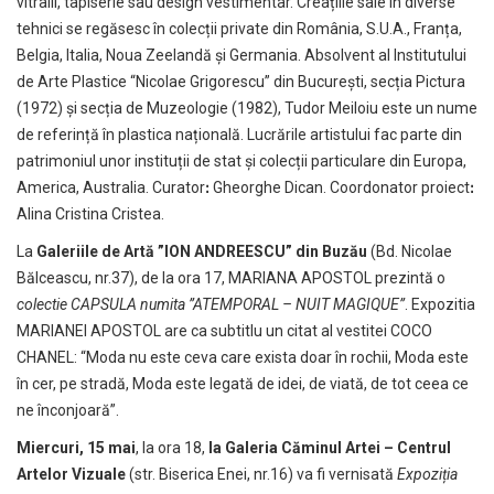
vitralii, tapiserie sau design vestimentar. Creațiile sale în diverse
tehnici se regăsesc în colecții private din România, S.U.A., Franța,
Belgia, Italia, Noua Zeelandă și Germania. Absolvent al Institutului
de Arte Plastice “Nicolae Grigorescu” din București, secția Pictura
(1972) și secția de Muzeologie (1982), Tudor Meiloiu este un nume
de referință în plastica națională. Lucrările artistului fac parte din
patrimoniul unor instituții de stat și colecții particulare din Europa,
America, Australia. Curatorꓽ Gheorghe Dican. Coordonator proiectꓽ
Alina Cristina Cristea.
La
Galeriile de Artă ”ION ANDREESCU” din Buzău
(Bd. Nicolae
Bălceascu, nr.37), de la ora 17, MARIANA APOSTOL prezintă o
colectie CAPSULA numita ”ATEMPORAL – NUIT MAGIQUE”
. Expozitia
MARIANEI APOSTOL are ca subtitlu un citat al vestitei COCO
CHANEL: “Moda nu este ceva care exista doar în rochii, Moda este
în cer, pe stradă, Moda este legată de idei, de viată, de tot ceea ce
ne înconjoară”.
Miercuri, 15 mai
, la ora 18,
la Galeria Căminul Artei – Centrul
Artelor Vizuale
(str. Biserica Enei, nr.16) va fi vernisată
Expoziția