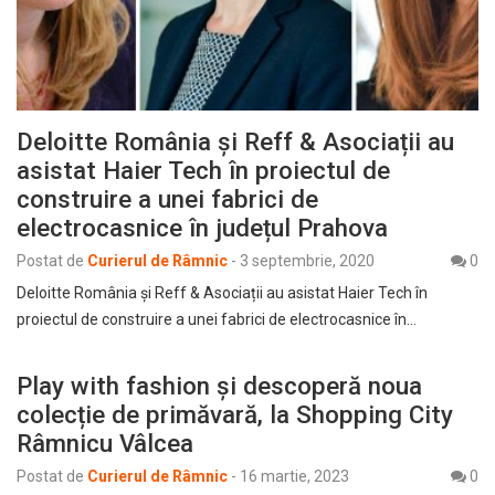
Deloitte România și Reff & Asociații au
asistat Haier Tech în proiectul de
construire a unei fabrici de
electrocasnice în județul Prahova
Postat de
Curierul de Râmnic
-
3 septembrie, 2020
0
Deloitte România și Reff & Asociații au asistat Haier Tech în
proiectul de construire a unei fabrici de electrocasnice în…
Play with fashion și descoperă noua
colecție de primăvară, la Shopping City
Râmnicu Vâlcea
Postat de
Curierul de Râmnic
-
16 martie, 2023
0