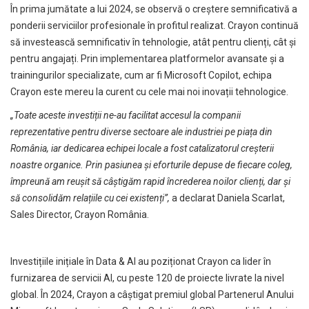
În prima jumătate a lui 2024, se observă o creștere semnificativă a
ponderii serviciilor profesionale în profitul realizat. Crayon continuă
să investească semnificativ în tehnologie, atât pentru clienți, cât și
pentru angajați. Prin implementarea platformelor avansate și a
trainingurilor specializate, cum ar fi Microsoft Copilot, echipa
Crayon este mereu la curent cu cele mai noi inovații tehnologice.
„Toate aceste investiții ne-au facilitat accesul la companii
reprezentative pentru diverse sectoare ale industriei pe piața din
România, iar dedicarea echipei locale a fost catalizatorul creșterii
noastre organice. Prin pasiunea și eforturile depuse de fiecare coleg,
împreună am reușit să câștigăm rapid încrederea noilor clienți, dar și
să consolidăm relațiile cu cei existenți”,
a declarat Daniela Scarlat,
Sales Director, Crayon România.
Investițiile inițiale în Data & AI au poziționat Crayon ca lider în
furnizarea de servicii AI, cu peste 120 de proiecte livrate la nivel
global. În 2024, Crayon a câștigat premiul global Partenerul Anului