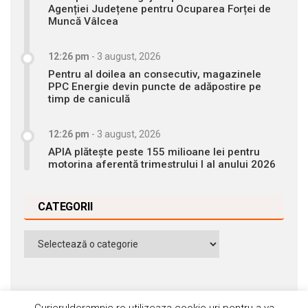
Agenției Județene pentru Ocuparea Forței de
Muncă Vâlcea
12:26 pm
-
3 august, 2026
Pentru al doilea an consecutiv, magazinele
PPC Energie devin puncte de adăpostire pe
timp de caniculă
12:26 pm
-
3 august, 2026
APIA plătește peste 155 milioane lei pentru
motorina aferentă trimestrului I al anului 2026
CATEGORII
Categorii
Curierulderamnic.ro utilizeaza cookie-uri pentru a va