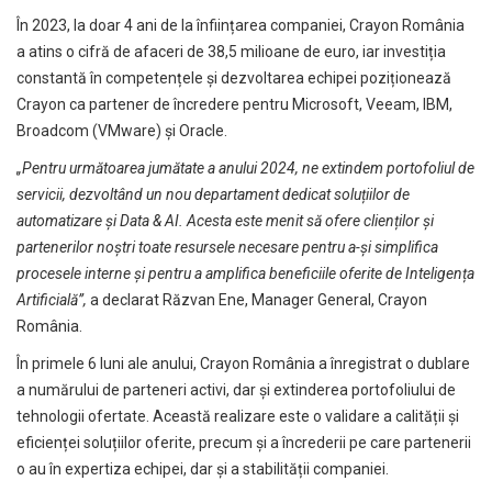
În 2023, la doar 4 ani de la înființarea companiei, Crayon România
a atins o cifră de afaceri de 38,5 milioane de euro, iar investiția
constantă în competențele și dezvoltarea echipei poziționează
Crayon ca partener de încredere pentru Microsoft, Veeam, IBM,
Broadcom (VMware) și Oracle.
„Pentru următoarea jumătate a anului 2024, ne extindem portofoliul de
servicii, dezvoltând un nou departament dedicat soluțiilor de
automatizare și Data & AI. Acesta este menit să ofere clienților și
partenerilor noștri toate resursele necesare pentru a-și simplifica
procesele interne și pentru a amplifica beneficiile oferite de Inteligența
Artificială”,
a declarat Răzvan Ene, Manager General, Crayon
România.
În primele 6 luni ale anului, Crayon România a înregistrat o dublare
a numărului de parteneri activi, dar și extinderea portofoliului de
tehnologii ofertate. Această realizare este o validare a calității și
eficienței soluțiilor oferite, precum și a încrederii pe care partenerii
o au în expertiza echipei, dar și a stabilității companiei.