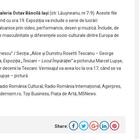
aleria Octav Băncilă Iași
(str. Lăușneanu, nr.7-9). Aceste file
ând cu ora 19. Expoziția va include o serie de lucrări
 balcanice prin video, performance, desen și muzică. Înclude, de
masculinitate și diferențele socio-culturale dintre Europa de
nescu” / Secția ,,Alice și Dumitru Rosetti Tescanu – George
e
,
Expoziția „Tescani – Locul Împărăției”
a pictorului Marcel Lupșe,
 decenii la Tescani. Vernisajul va avea loc la ora 17, când se va
Lupșe – pictură.
Radio România Cultural, Radio România Internațional, Agerpres,
odernism.ro, Top Business, Piața de Artă, MSNews.
Share: