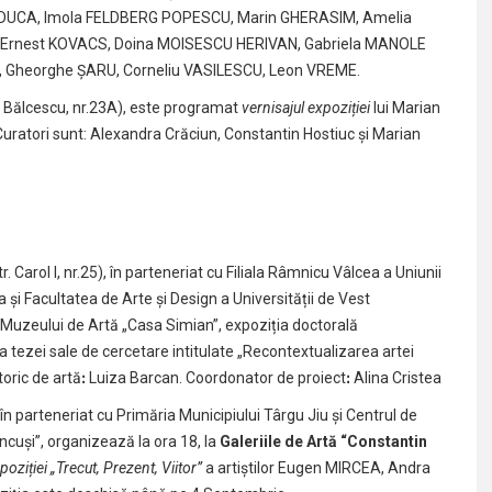
on DUCA, Imola FELDBERG POPESCU, Marin GHERASIM, Amelia
rnest KOVACS, Doina MOISESCU HERIVAN, Gabriela MANOLE
 Gheorghe ȘARU, Corneliu VASILESCU, Leon VREME.
e Bălcescu, nr.23A), este programat
vernisajul expoziției
lui Marian
 Curatori sunt: Alexandra Crăciun, Constantin Hostiuc și Marian
:
tr. Carol I, nr.25), în parteneriat cu Filiala Râmnicu Vâlcea a Uniunii
a și Facultatea de Arte și Design a Universității de Vest
a Muzeului de Artă „Casa Simian”, expoziția doctorală
a tezei sale de cercetare intitulate „Recontextualizarea artei
istoric de artăꓽ Luiza Barcan. Coordonator de proiectꓽ Alina Cristea
, în parteneriat cu Primăria Municipiului Târgu Jiu și Centrul de
uși”, organizează la ora 18, la
Galeriile de Artă “Constantin
poziției „Trecut, Prezent, Viitor”
a artiștilor Eugen MIRCEA, Andra