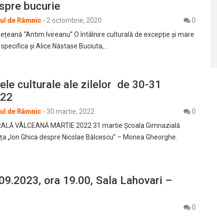
spre bucurie
rul de Râmnic
-
2 octombrie, 2020
0
ețeană “Antim Ivireanu” O întâlnire culturală de excepție și mare
specifica și Alice Năstase Buciuta,…
le culturale ale zilelor de 30-31
022
rul de Râmnic
-
30 martie, 2022
0
LĂ VÂLCEANĂ MARTIE 2022 31 martie Școala Gimnazială
ța „Ion Ghica despre Nicolae Bălcescu” – Monea Gheorghe.
.2023, ora 19.00, Sala Lahovari –
0