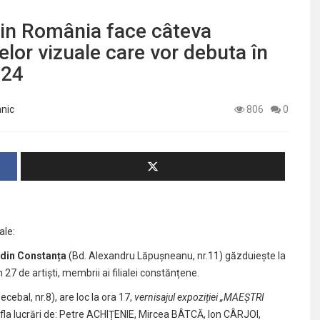
 din România face câteva
lor vizuale care vor debuta în
024
mnic
806
0
ale:
 din Constanța
(Bd. Alexandru Lăpușneanu, nr.11) găzduiește la
n 27 de artiști, membrii ai filialei constănțene.
ecebal, nr.8), are loc la ora 17,
vernisajul expoziției „MAEȘTRI
afla lucrări de: Petre ACHIȚENIE, Mircea BÂTCĂ, Ion CÂRJOI,