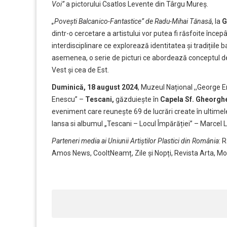
Voi”
a pictorului Csatlos Levente din Târgu Mureș.
„Povești Balcanico-Fantastice” de Radu-Mihai Tănasă
, la
G
dintr-o cercetare a artistului vor putea fi răsfoite încep
interdisciplinare ce explorează identitatea și tradițiile
asemenea, o serie de picturi ce abordează conceptul de 
Vest și cea de Est.
Duminică, 18 august 2024
, Muzeul Național ,,George E
Enescu” –
Tescani,
găzduiește în
Capela Sf. Gheorgh
eveniment care reunește 69 de lucrări create în ultimele
lansa si albumul „Tescani – Locul Împărăției” – Marcel 
Parteneri media ai Uniunii Artiștilor Plastici din România
: 
Amos News, CooltNeamț, Zile și Nopți, Revista Arta, M