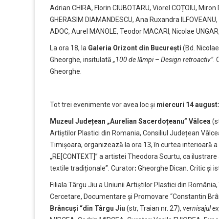
Adrian CHIRA, Florin CIUBOTARU, Viorel COȚOIU, Mir
GHERASIM DIAMANDESCU, Ana Ruxandra ILFOVEANU, E
ADOC, Aurel MANOLE, Teodor MACARI, Nicolae UNGAR,
La ora 18, la
Galeria Orizont din București
(Bd. Nicola
Gheorghe, insitulată
„100 de lămpi – Design retroactiv”
.
Gheorghe.
Tot trei evenimente vor avea loc și
miercuri 14 august
Muzeul Județean „Aurelian Sacerdoțeanu” Vâlcea
(s
Artiștilor Plastici din Romania, Consiliul Județean Vâlce
Timișoara, organizează la ora 13, în curtea interioară 
„RE[CONTEXT]” a artistei Theodora Scurtu, ca ilustrare 
textile tradiționale”. Curatorꓽ Gheorghe Dican. Critic și 
Filiala Târgu Jiu a Uniunii Artiștilor Plastici din România
Cercetare, Documentare și Promovare “Constantin Brânc
Brâncuși “din Târgu Jiu
(str, Traian nr. 27),
vernisajul ex