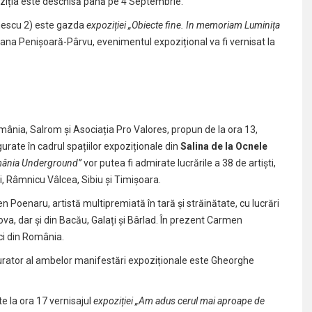
ziția este deschisă până pe 4 Septembrie.
nescu 2) este gazda
expoziției „Obiecte fine. In memoriam Luminița
xana Penișoară-Pârvu, evenimentul expozițional va fi vernisat la
România, Salrom și Asociația Pro Valores, propun de la ora 13,
urate în cadrul spațiilor expoziționale din
Salina de la Ocnele
omânia Underground”
vor putea fi admirate lucrările a 38 de artiști,
ti, Râmnicu Vâlcea, Sibiu și Timișoara.
en Poenaru, artistă multipremiată în tară și străinătate, cu lucrări
ova, dar și din Bacău, Galați și Bârlad. În prezent Carmen
ici din România.
curator al ambelor manifestări expoziționale este Gheorghe
te la ora 17 vernisajul
expoziției „Am adus cerul mai aproape de