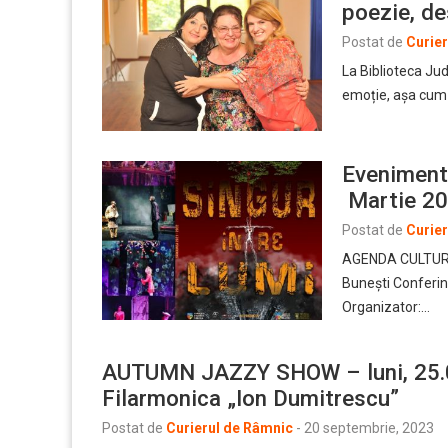
poezie, de
Postat de
Curie
La Biblioteca Jud
emoție, așa cum 
Evenimente
Martie 2
Postat de
Curie
AGENDA CULTURA
Bunești Conferin
Organizator:…
AUTUMN JAZZY SHOW – luni, 25.09
Filarmonica „Ion Dumitrescu”
Postat de
Curierul de Râmnic
-
20 septembrie, 2023