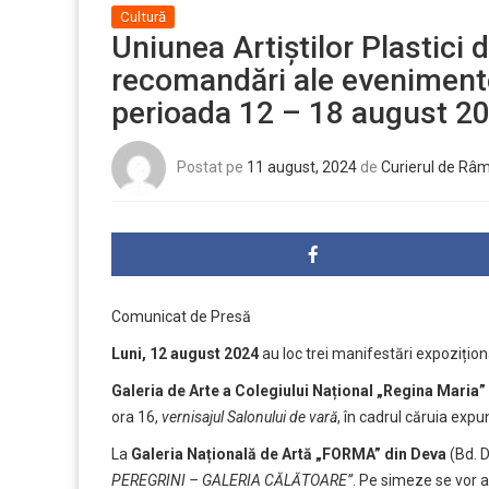
Cultură
Uniunea Artiștilor Plastici
recomandări ale evenimente
perioada 12 – 18 august 2
Postat pe
11 august, 2024
de
Curierul de Râ
Comunicat de Presă
Luni, 12 august 2024
au loc trei manifestări expozițion
Galeria de Arte a Colegiului Național „Regina Maria”
ora 16,
vernisajul Salonului de vară
, în cadrul căruia expu
La
Galeria Națională de Artă „FORMA” din Deva
(Bd. D
PEREGRINI – GALERIA CĂLĂTOARE”
. Pe simeze se vor 