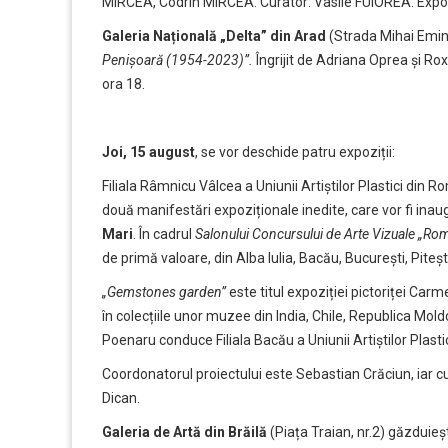
MIRCEA, Codrin MIRCEA. Curator: Vasile FUIOREA. Expo
Galeria Națională „Delta” din Arad
(Strada Mihai Emi
Penișoară (1954-2023)”.
Îngrijit de Adriana Oprea și Ro
ora 18.
Joi, 15 august
, se vor deschide patru expoziții:
Filiala Râmnicu Vâlcea a Uniunii Artiștilor Plastici din 
două manifestări expoziționale inedite, care vor fi inaug
Mari
. În cadrul
Salonului Concursului de Arte Vizuale „R
de primă valoare, din Alba Iulia, Bacău, București, Piteș
„Gemstones garden”
este titul expoziției pictoriței Carm
în colecțiile unor muzee din India, Chile, Republica Mold
Poenaru conduce Filiala Bacău a Uniunii Artiștilor Plast
Coordonatorul proiectului este Sebastian Crăciun, iar 
Dican.
Galeria de Artă din Brăilă
(Piața Traian, nr.2) găzduieș