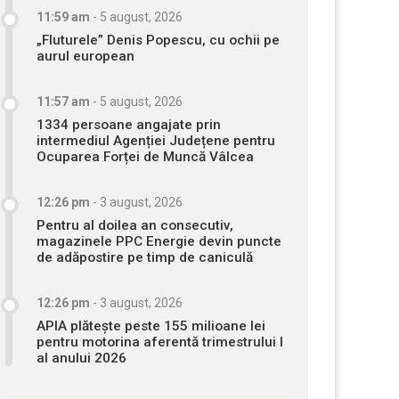
11:59 am
-
5 august, 2026
„Fluturele” Denis Popescu, cu ochii pe
aurul european
11:57 am
-
5 august, 2026
1334 persoane angajate prin
intermediul Agenției Județene pentru
Ocuparea Forței de Muncă Vâlcea
12:26 pm
-
3 august, 2026
Pentru al doilea an consecutiv,
magazinele PPC Energie devin puncte
de adăpostire pe timp de caniculă
12:26 pm
-
3 august, 2026
APIA plătește peste 155 milioane lei
pentru motorina aferentă trimestrului I
al anului 2026