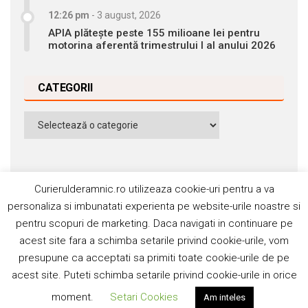
12:26 pm
-
3 august, 2026
APIA plătește peste 155 milioane lei pentru
motorina aferentă trimestrului I al anului 2026
CATEGORII
Categorii
Curierulderamnic.ro utilizeaza cookie-uri pentru a va
personaliza si imbunatati experienta pe website-urile noastre si
pentru scopuri de marketing. Daca navigati in continuare pe
Contact
Publicitate
Abonamente
acest site fara a schimba setarile privind cookie-urile, vom
Politica de cookie
Termeni si condiţii
presupune ca acceptati sa primiti toate cookie-urile de pe
acest site. Puteti schimba setarile privind cookie-urile in orice
©2006-2020 Silviu Popescu. Toate drepturile rezervate. ISSN:
moment.
Setari Cookies
Am inteles
1842-4589