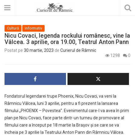
Cultură
Informativ
Nicu Covaci, legenda rockului românesc, vine la
Vâlcea. 3 aprilie, ora 19.00, Teatrul Anton Pann
Postat pe
30 martie, 2023
de
Curierul de Râmnic
1298
0
Fondatorul legendarei trupe Phoenix, Nicu Covaci, va veni la
Râmnicu Vâlcea, luni 3 aprilie, pentru a fi prezent la lansarea
filmului „PHOENIX – Povestea”. Evenimentul care-l va avea în prim
plan pe Nicu Covaci, face parte dintr-un turneu de promovare al
filmului care a început pe 18 martie la Brașov și se care se va
încheia pe 3 aprilie la Teatrului Anton Pann din Râmnicu Vâlcea.