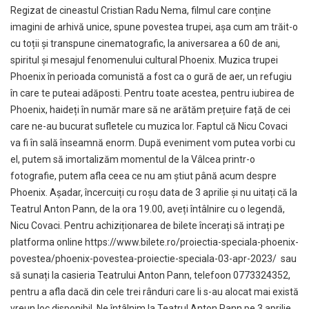
Regizat de cineastul Cristian Radu Nema, filmul care conține
imagini de arhivă unice, spune povestea trupei, așa cum am trăit-o
cu toții și transpune cinematografic, la aniversarea a 60 de ani,
spiritul și mesajul fenomenului cultural Phoenix. Muzica trupei
Phoenix în perioada comunistă a fost ca o gură de aer, un refugiu
în care te puteai adăposti. Pentru toate acestea, pentru iubirea de
Phoenix, haideți în număr mare să ne arătăm prețuire față de cei
care ne-au bucurat sufletele cu muzica lor. Faptul că Nicu Covaci
va fi în sală înseamnă enorm. După eveniment vom putea vorbi cu
el, putem să imortalizăm momentul de la Vâlcea printr-o
fotografie, putem afla ceea ce nu am știut până acum despre
Phoenix. Așadar, încercuiți cu roșu data de 3 aprilie și nu uitați că la
Teatrul Anton Pann, de la ora 19.00, aveți întâlnire cu o legendă,
Nicu Covaci. Pentru achiziționarea de bilete încerați să intrați pe
platforma online
https://www.bilete.ro/proiectia-speciala-phoenix-
povestea/phoenix-povestea-proiectie-speciala-03-apr-2023/
sau
să sunați la casieria Teatrului Anton Pann, telefoon 0773324352,
pentru a afla dacă din cele trei rânduri care li s-au alocat mai există
vreun loc disponibil. Ne întâlnim la Teatrul Anton Pann pe 3 aprilie,