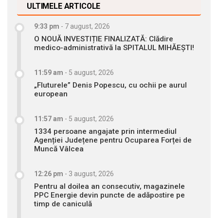
ULTIMELE ARTICOLE
9:33 pm
-
7 august, 2026
O NOUĂ INVESTIȚIE FINALIZATĂ: Clădire
medico-administrativă la SPITALUL MIHĂEȘTI!
11:59 am
-
5 august, 2026
„Fluturele” Denis Popescu, cu ochii pe aurul
european
11:57 am
-
5 august, 2026
1334 persoane angajate prin intermediul
Agenției Județene pentru Ocuparea Forței de
Muncă Vâlcea
12:26 pm
-
3 august, 2026
Pentru al doilea an consecutiv, magazinele
PPC Energie devin puncte de adăpostire pe
timp de caniculă