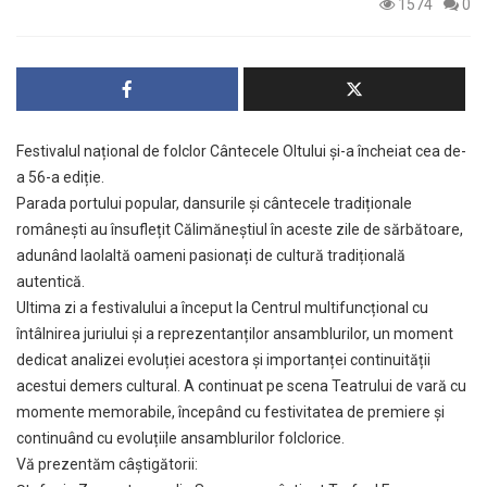
1574
0
Festivalul național de folclor Cântecele Oltului și-a încheiat cea de-
a 56-a ediție.
Parada portului popular, dansurile și cântecele tradiționale
românești au însuflețit Călimăneștiul în aceste zile de sărbătoare,
adunând laolaltă oameni pasionați de cultură tradițională
autentică.
Ultima zi a festivalului a început la Centrul multifuncțional cu
întâlnirea juriului și a reprezentanților ansamblurilor, un moment
dedicat analizei evoluției acestora și importanței continuității
acestui demers cultural. A continuat pe scena Teatrului de vară cu
momente memorabile, începând cu festivitatea de premiere și
continuând cu evoluțiile ansamblurilor folclorice.
Vă prezentăm câștigătorii: