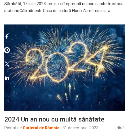
Sâmbătă, 15 iulie 2023, am scris împreună un nou capitol în istoria
stațiunii Călimănești. Casa de cultură Florin Zamfirescu s-a…
2024 Un an nou cu multă sănătate
Postat de
Curierul de Râmnic
-
31 decembrie, 2023
0