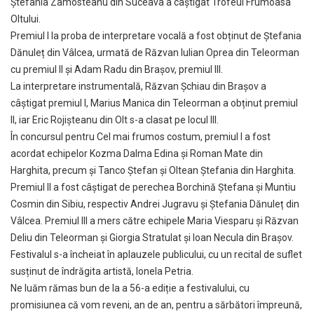
Ștefania Zamosteanu din Suceava a câștigat Trofeul Frumoasa
Oltului.
Premiul I la proba de interpretare vocală a fost obținut de Ștefania
Dănuleț din Vâlcea, urmată de Răzvan Iulian Oprea din Teleorman
cu premiul II și Adam Radu din Brașov, premiul III.
La interpretare instrumentală, Răzvan Șchiau din Brașov a
câștigat premiul I, Marius Manica din Teleorman a obținut premiul
II, iar Eric Rojișteanu din Olt s-a clasat pe locul III.
În concursul pentru Cel mai frumos costum, premiul I a fost
acordat echipelor Kozma Dalma Edina și Roman Mate din
Harghita, precum și Tanco Ștefan și Oltean Ștefania din Harghita.
Premiul II a fost câștigat de perechea Borchină Ștefana și Muntiu
Cosmin din Sibiu, respectiv Andrei Jugravu și Ștefania Dănuleț din
Vâlcea. Premiul III a mers către echipele Maria Viesparu și Răzvan
Deliu din Teleorman și Giorgia Stratulat și Ioan Necula din Brașov.
Festivalul s-a încheiat în aplauzele publicului, cu un recital de suflet
susținut de îndrăgita artistă, Ionela Petria.
Ne luăm rămas bun de la a 56-a ediție a festivalului, cu
promisiunea că vom reveni, an de an, pentru a sărbători împreună,