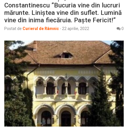
Constantinescu ”Bucuria vine din lucruri
mărunte. Liniştea vine din suflet. Lumină
vine din inima fiecăruia. Paște Fericit!”
Postat de
Curierul de Râmnic
-
22 aprilie, 2022
0