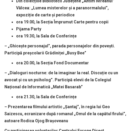
Din colecțiile Bibliotecii Județene „Antim Ivireanul”
Vâlcea: „Lumea misterelor și a paranormalului”,
expoziție de carte și periodice
ora 19.00, la Secția Împrumut Carte pentru copii
Pijama Party
ora 19.30, la Sala de Conferințe
– „Ghicește personajul”, parada personajelor din povești.
Participă preșcolarii Grădiniței „Busy Bee”
ora 20.00, la Secția Fond Documentar
– „Dialoguri nocturne: de la imaginar la real. Discuție cu un
avocat și cu un psiholog”. Participă elevii de la Colegiul
Național de Informatică „Matei Basarab”
ora 21.30, la Sala de Conferin
ț
e
– Prezentarea filmului artistic „Șantaj”, în regia lui Geo
Saizescu, ecranizare după romanul „Omul de la capătul firului”,
autoare Rodica Ojog Brașoveanu
Cu participarea voluntarilor Centrului Europe Direct