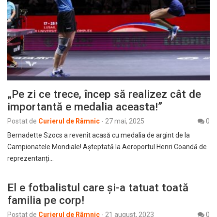
„Pe zi ce trece, încep să realizez cât de
importantă e medalia aceasta!”
Postat de
Curierul de Râmnic
-
27 mai, 2025
0
Bernadette Szocs a revenit acasă cu medalia de argint de la
Campionatele Mondiale! Așteptată la Aeroportul Henri Coandă de
reprezentanți…
El e fotbalistul care și-a tatuat toată
familia pe corp!
Postat de
Curierul de Râmnic
-
21 august, 2023
0