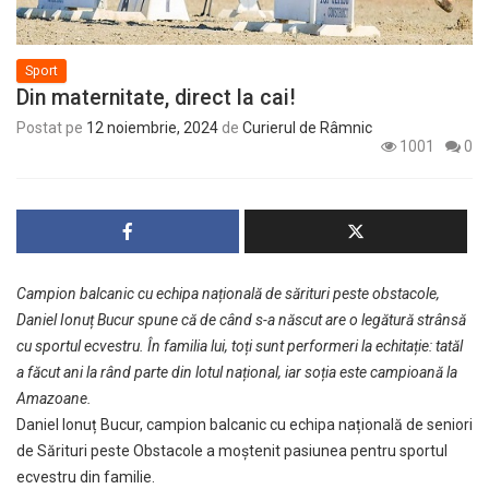
Sport
Din maternitate, direct la cai!
Postat pe
12 noiembrie, 2024
de
Curierul de Râmnic
1001
0
Campion balcanic cu echipa națională de sărituri peste obstacole,
Daniel Ionuț Bucur spune că de când s-a născut are o legătură strânsă
cu sportul ecvestru. În familia lui, toți sunt performeri la echitație: tatăl
a făcut ani la rând parte din lotul național, iar soția este campioană la
Amazoane.
Daniel Ionuț Bucur, campion balcanic cu echipa națională de seniori
de Sărituri peste Obstacole a moștenit pasiunea pentru sportul
ecvestru din familie.