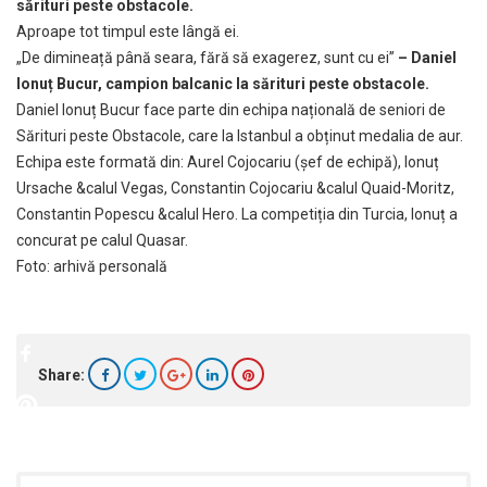
sărituri peste obstacole.
Aproape tot timpul este lângă ei.
„De dimineață până seara, fără să exagerez, sunt cu ei”
– Daniel
Ionuț Bucur, campion balcanic la sărituri peste obstacole.
Daniel Ionuț Bucur face parte din echipa națională de seniori de
Sărituri peste Obstacole, care la Istanbul a obținut medalia de aur.
Echipa este formată din: Aurel Cojocariu (șef de echipă), Ionuț
Ursache &calul Vegas, Constantin Cojocariu &calul Quaid-Moritz,
Constantin Popescu &calul Hero. La competiția din Turcia, Ionuț a
concurat pe calul Quasar.
Foto: arhivă personală
Share: