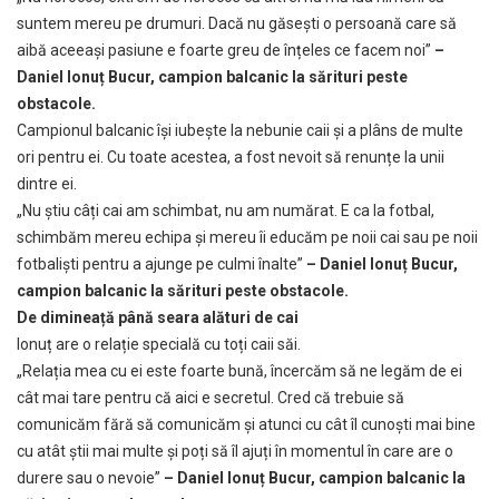
suntem mereu pe drumuri. Dacă nu găsești o persoană care să
aibă aceeași pasiune e foarte greu de înțeles ce facem noi”
–
Daniel Ionuț Bucur, campion balcanic la sărituri peste
obstacole.
Campionul balcanic își iubește la nebunie caii și a plâns de multe
ori pentru ei. Cu toate acestea, a fost nevoit să renunțe la unii
dintre ei.
„Nu știu câți cai am schimbat, nu am numărat. E ca la fotbal,
schimbăm mereu echipa și mereu îi educăm pe noii cai sau pe noii
fotbaliști pentru a ajunge pe culmi înalte”
– Daniel Ionuț Bucur,
campion balcanic la sărituri peste obstacole.
De dimineață până seara alături de cai
Ionuț are o relație specială cu toți caii săi.
„Relația mea cu ei este foarte bună, încercăm să ne legăm de ei
cât mai tare pentru că aici e secretul. Cred că trebuie să
comunicăm fără să comunicăm și atunci cu cât îl cunoști mai bine
cu atât știi mai multe și poți să îl ajuți în momentul în care are o
durere sau o nevoie”
– Daniel Ionuț Bucur, campion balcanic la