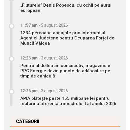
„Fluturele” Denis Popescu, cu ochii pe aurul
european
11:57 am
-
5 august, 2026
1334 persoane angajate prin intermediul
Agenției Județene pentru Ocuparea Forței de
Muncă Vâlcea
12:26 pm
-
3 august, 2026
Pentru al doilea an consecutiv, magazinele
PPC Energie devin puncte de adăpostire pe
timp de caniculă
12:26 pm
-
3 august, 2026
APIA plătește peste 155 milioane lei pentru
motorina aferentă trimestrului I al anului 2026
CATEGORII