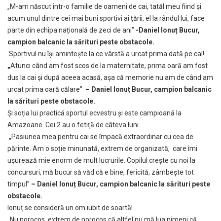
„M-am născut într-o familie de oameni de cai, tatăl meu fiind și
acum unul dintre cei mai buni sportivi ai țării, el la rândul lui, face
parte din echipa națională de zeci de ani”
-Daniel Ionuț Bucur,
campion balcanic la sărituri peste obstacole.
Sportivul nu își amintește la ce vârstă a urcat prima dată pe cal!
„
Atunci când am fost scos de la maternitate, prima oară am fost
dus la cai și după aceea acasă, așa că memorie nu am de când am
urcat prima oară călare”
– Daniel Ionuț Bucur, campion balcanic
la sărituri peste obstacole.
Și soția lui practică sportul ecvestru și este campioană la
Amazoane. Cei 2 au o fetiță de câteva luni.
„Pasiunea mea pentru cai se împacă extraordinar cu cea de
părinte. Am o soție minunată, extrem de organizată, care îmi
ușurează mie enorm de mult lucrurile. Copilul crește cu noi la
concursuri, mă bucur să văd că e bine, fericită, zâmbește tot
timpul”
– Daniel Ionuț Bucur, campion balcanic la sărituri peste
obstacole.
Ionuț se consideră un om iubit de soartă!
„Nu norocos, extrem de norocos că altfel nu mă lua nimeni că