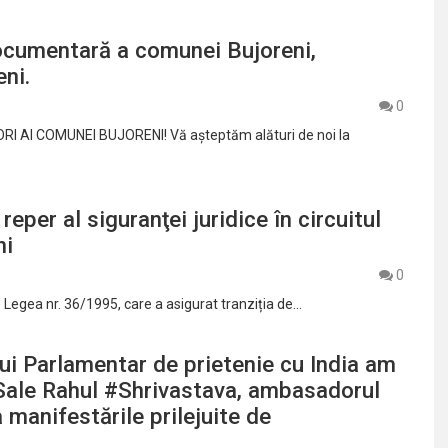
documentară a comunei Bujoreni,
eni.
0
RI AI COMUNEI BUJORENI! Vă așteptăm alături de noi la
eper al siguranţei juridice în circuitul
ni
0
e Legea nr. 36/1995, care a asigurat tranziția de…
lui Parlamentar de prietenie cu India am
i Sale Rahul #Shrivastava, ambasadorul
a manifestările prilejuite de