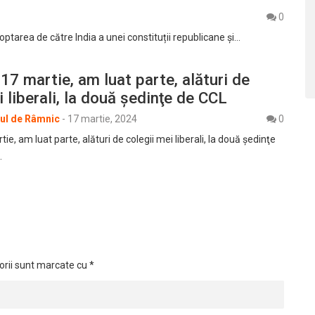
0
tarea de către India a unei constituții republicane și…
 17 martie, am luat parte, alături de
i liberali, la două şedinţe de CCL
rul de Râmnic
-
17 martie, 2024
0
ie, am luat parte, alături de colegii mei liberali, la două şedinţe
…
orii sunt marcate cu
*