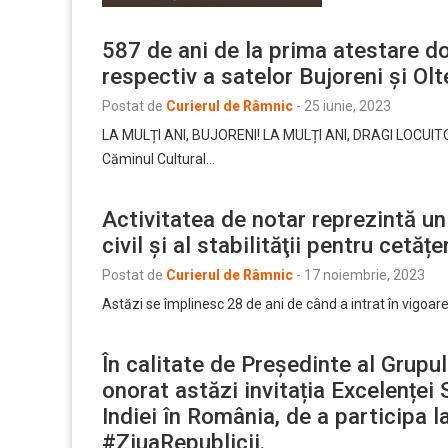
587 de ani de la prima atestare 
respectiv a satelor Bujoreni și Olt
Postat de
Curierul de Râmnic
-
25 iunie, 2023
LA MULȚI ANI, BUJORENI! LA MULȚI ANI, DRAGI LOCUITO
Căminul Cultural…
Activitatea de notar reprezintă un r
civil şi al stabilităţii pentru cetățe
Postat de
Curierul de Râmnic
-
17 noiembrie, 2023
Astăzi se împlinesc 28 de ani de când a intrat în vigoar
În calitate de Președinte al Grupu
onorat astăzi invitația Excelențe
Indiei în România, de a participa l
#ZiuaRepublicii.