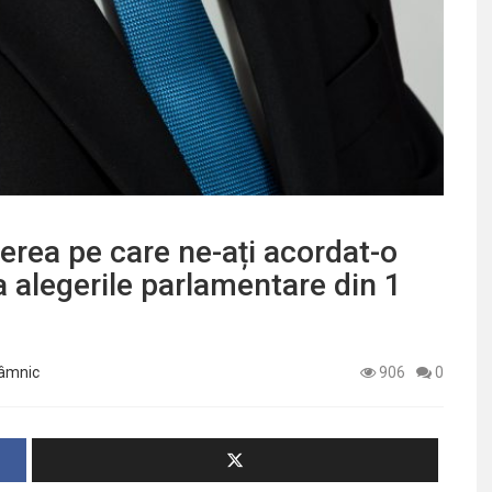
rea pe care ne-ați acordat-o
 alegerile parlamentare din 1
Râmnic
906
0