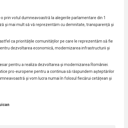
o prin votul dumneavoastră la alegerile parlamentare din 1
ză și mai mult să vă reprezentăm cu demnitate, transparență și
astfel ca prioritățile comunităților pe care le reprezentăm să fie
m pentru dezvoltarea economică, modernizarea infrastructurii și
esar pentru a realiza dezvoltarea și modernizarea României.
atice pro-europene pentru a continua să răspundem așteptărilor
eavoastră și vom lucra numai în folosul fiecărui cetățean și
uican