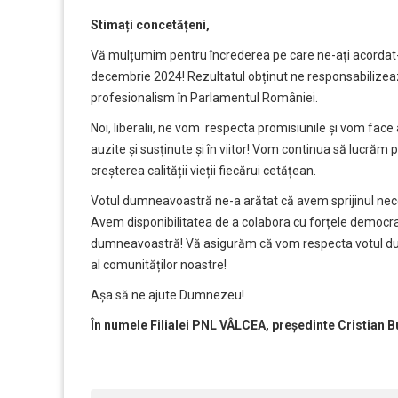
Stimați concetățeni,
Vă mulțumim pentru încrederea pe care ne-ați acordat-
decembrie 2024! Rezultatul obținut ne responsabilizea
profesionalism în Parlamentul României.
Noi, liberalii, ne vom respecta promisiunile și vom face 
auzite și susținute și în viitor! Vom continua să lucră
creșterea calității vieții fiecărui cetățean.
Votul dumneavoastră ne-a arătat că avem sprijinul nec
Avem disponibilitatea de a colabora cu forțele democr
dumneavoastră! Vă asigurăm că vom respecta votul dumn
al comunităților noastre!
Așa să ne ajute Dumnezeu!
În numele Filialei PNL VÂLCEA, președinte Cristian B