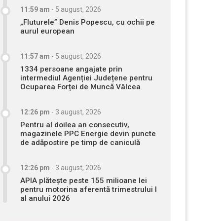
11:59 am
-
5 august, 2026
„Fluturele” Denis Popescu, cu ochii pe
aurul european
11:57 am
-
5 august, 2026
1334 persoane angajate prin
intermediul Agenției Județene pentru
Ocuparea Forței de Muncă Vâlcea
12:26 pm
-
3 august, 2026
Pentru al doilea an consecutiv,
magazinele PPC Energie devin puncte
de adăpostire pe timp de caniculă
12:26 pm
-
3 august, 2026
APIA plătește peste 155 milioane lei
pentru motorina aferentă trimestrului I
al anului 2026