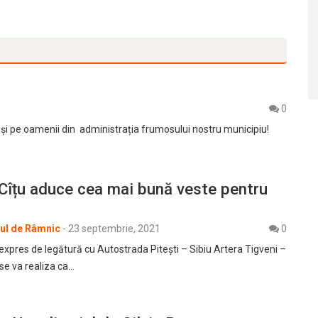
0
cât și pe oamenii din administrația frumosului nostru municipiu!
Cîțu aduce cea mai bună veste pentru
rul de Râmnic
-
23 septembrie, 2021
0
pres de legătură cu Autostrada Pitești – Sibiu Artera Tigveni –
e va realiza ca…