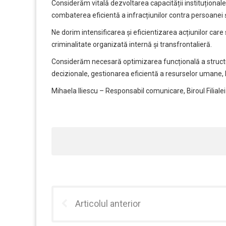
Considerăm vitală dezvoltarea capacității instituționale
combaterea eficientă a infracțiunilor contra persoanei ș
Ne dorim intensificarea și eficientizarea acțiunilor care
criminalitate organizată internă și transfrontalieră.
Considerăm necesară optimizarea funcțională a structur
decizionale, gestionarea eficientă a resurselor umane, lo
Mihaela Iliescu – Responsabil comunicare, Biroul Filia
Articolul anterior