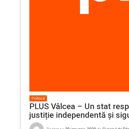
Politică
PLUS Vâlcea – Un stat res
justiție independentă și sig