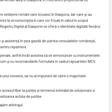
 cetățenii români care locuiesc în Diaspora, dar care și-au
vire la circumscripția în care vor fi luați în calcul în scopul
gistru Digital al Diasporei ce oferă o identitate digitală fiecărui
 și asistență în țara gazdă din partea consulatelor românești,
pentru repatriere.
iei penale, astfel încât acestea să se armonizeze cu instrumentele
ecum și cu recomandările formulate în cadrul rapoartelor MCV,
tul unui consens, iar nu al impunerii de către o majoritate
ccesul liber la justiție și termenul echitabil de soluționare a
matizarea actului de justiție.
ajăm arbitrajul.