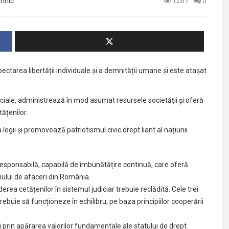
âmnic
1267
0
ectarea libertății individuale și a demnității umane și este atașat
sociale, administrează în mod asumat resursele societății și oferă
tățenilor.
gii și promovează patriotismul civic drept liant al națiunii.
i responsabilă, capabilă de îmbunătățire continuă, care oferă
ediului de afaceri din România.
erea cetățenilor în sistemul judiciar trebuie reclădită. Cele trei
rebuie să funcționeze în echilibru, pe baza principiilor cooperării
prin apărarea valorilor fundamentale ale statului de drept.