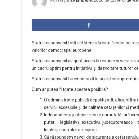
Postat pe
29 ianuarie, 2020
de
Curierul de R
Statul responsabil față cetățenii săi este fondat pe resp
valorilor democrației europene.
Statul responsabil asigură acces la resurse și servicii 
un cadru optim pentru inițiativă și dezvoltare tuturor ce
Statul responsabil funcționează în acord cu supremația le
Cum ar putea fi toate acestea posibile?
O administrație publică depolitizată, eficientă ș
servicii accesibile și de calitate cetățenilor și m
Independența justiției trebuie garantată iar încred
puteri – legislativă, executivă, judecătorească – t
loiale și controlului reciproc.
Să răspundem nevoii de siguranță a cetățeanului 