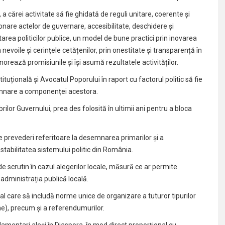
 cărei activitate să fie ghidată de reguli unitare, coerente și
donare actelor de guvernare, accesibilitate, deschidere și
tarea politicilor publice, un model de bune practici prin inovarea
 nevoile și cerințele cetățenilor, prin onestitate și transparență în
onorează promisiunile și își asumă rezultatele activităților.
uțională și Avocatul Poporului în raport cu factorul politic să fie
semnare a componenței acestora.
lor Guvernului, prea des folosită în ultimii ani pentru a bloca
prevederi referitoare la desemnarea primarilor și a
stabilitatea sistemului politic din România.
e scrutin în cazul alegerilor locale, măsură ce ar permite
administrația publică locală.
 care să includă norme unice de organizare a tuturor tipurilor
ne), precum și a referendumurilor.
entari aleși în Diaspora, în mod direct proporțional cu