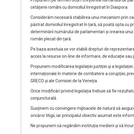
cetățenii români cu domiciliul înregistrat în Diaspora.
Considerăm necesară stabilirea unui mecanism prin care
păstrat domiciliul înregistrat în țară, să poată opta cu pri
determinării numărului de parlamentari și crearea unui Re
român plecat din țară.
Pe baza acestuia se vor stabili drepturi de reprezentare
acces la resurse on-line de informare, de educație sau 
Propunem modificarea legislației justiției și a legislaț
internaționale în materie de combatere a corupției, pr
GRECO și ale Comisiei de la Veneția.
Orice modificări privind legislația trebuie să fie rezulta
conjuncturală.
Susținem cu convingere mijloacele de natură să asigure a
oricăror litigii, iar principalul obiectiv asumat este infor
Ne propunem să regândim instituția medierii și să încur