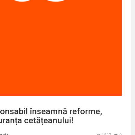
ponsabil înseamnă reforme,
uranța cetățeanului!