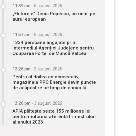
11:59 am
-
5 august, 2026
„Fluturele” Denis Popescu, cu ochii pe
aurul european
11:57 am
-
5 august, 2026
1334 persoane angajate prin
intermediul Agenției Județene pentru
Ocuparea Forței de Muncă Vâlcea
12:26 pm
-
3 august, 2026
Pentru al doilea an consecutiv,
magazinele PPC Energie devin puncte
de adăpostire pe timp de caniculă
12:26 pm
-
3 august, 2026
APIA plătește peste 155 milioane lei
pentru motorina aferentă trimestrului I
al anului 2026