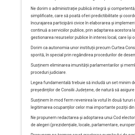
Ne dorim o administrație publică integră și competentă, a
simplificate, care să poată oferi predictibilitate și coor
încurajarea participării civice în elaborarea și implemen
continuă a serviciilor publice, prin adaptarea acestora la
gestionarea resurselor publice în interes local, care își 
Dorim ca autonomia unor instituții precum Curtea Constit
sporită, în special prin regândirea procedurilor de de
Susținem eliminarea imunității parlamentarilor și membri
proceduri judiciare.
Legea fundamentală trebuie să includă un set minim de 
președinților de Consilii Județene, de natură să asigure 
Susținem în mod ferm revenirea la votul în două tururi d
legitimarea ocupanților celor mai importante poziții din 
Ne propunem redactarea și adoptarea unui Cod electoral
de alegeri (prezidențiale, locale, parlamentare, europe
Propunem pe termen scurt creșterea numărului de parlam