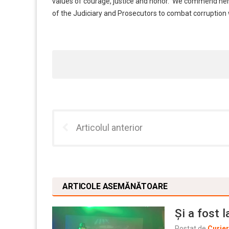
values of courage, justice and honor. We commend her 
of the Judiciary and Prosecutors to combat corruption wi
Articolul anterior
ARTICOLE ASEMĂNĂTOARE
Și a fost 
Postat de
Curie