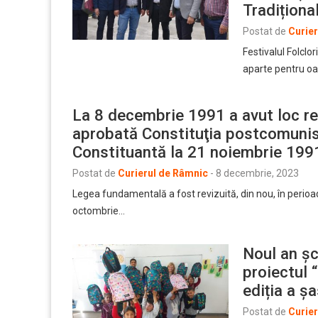
Tradițional
Postat de
Curie
Festivalul Folclo
aparte pentru oam
La 8 decembrie 1991 a avut loc re
aprobată Constituţia postcomuni
Constituantă la 21 noiembrie 199
Postat de
Curierul de Râmnic
-
8 decembrie, 2023
Legea fundamentală a fost revizuită, din nou, în perioa
octombrie…
Noul an șc
proiectul 
ediția a ș
Postat de
Curie