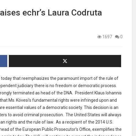
ises echr’s Laura Codruta
1697
0
 today that reemphasizes the paramount import of the rule of
ependent judiciary there is no freedom or democratic process.
rongly terminated as head of the DNA. President Klaus Iohannis
 that Ms. Kövesi’s fundamental rights were infringed upon and
re essential values of a democratic society. This decision is an
tters to avoid criminal prosecution. The United States will always
 rights and the rule of law. As a recipient of the 2014 U.S.
ad of the European Public Prosecutor’s Office, exemplifies the