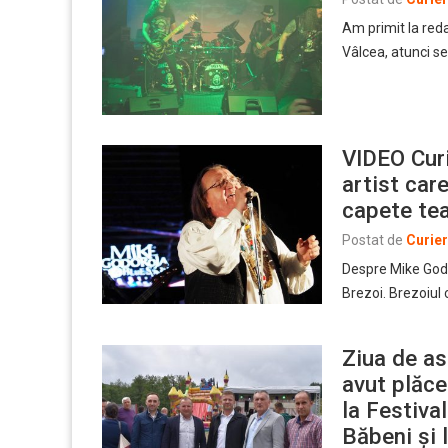
Am primit la red
Vâlcea, atunci s
VIDEO Curi
artist car
capete te
Postat de
Curie
Despre Mike Godo
Brezoi. Brezoiul
Ziua de as
avut plăce
la Festival
Băbeni și 