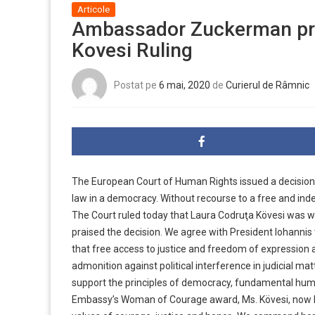
Articole
Ambassador Zuckerman pra
Kovesi Ruling
Postat pe
6 mai, 2020
de
Curierul de Râmnic
The European Court of Human Rights issued a decision
law in a democracy. Without recourse to a free and ind
The Court ruled today that Laura Codruţa Kövesi was w
praised the decision. We agree with President Iohannis
that free access to justice and freedom of expression a
admonition against political interference in judicial ma
support the principles of democracy, fundamental human
Embassy’s Woman of Courage award, Ms. Kövesi, now he