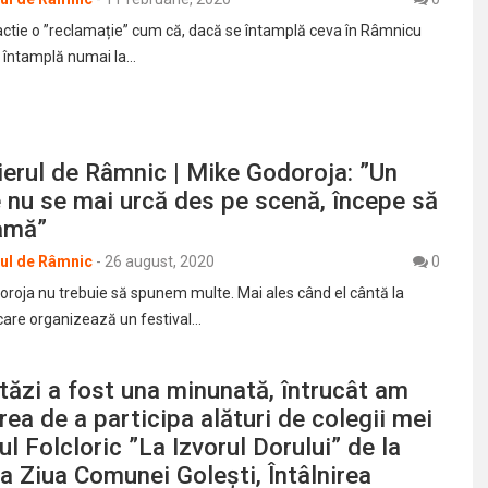
actie o ”reclamație” cum că, dacă se întamplă ceva în Râmnicu
e întamplă numai la…
erul de Râmnic | Mike Godoroja: ”Un
e nu se mai urcă des pe scenă, începe să
amă”
rul de Râmnic
-
26 august, 2020
0
roja nu trebuie să spunem multe. Mai ales când el cântă la
 care organizează un festival…
tăzi a fost una minunată, întrucât am
rea de a participa alături de colegii mei
ul Folcloric ”La Izvorul Dorului” de la
la Ziua Comunei Golești, Întâlnirea