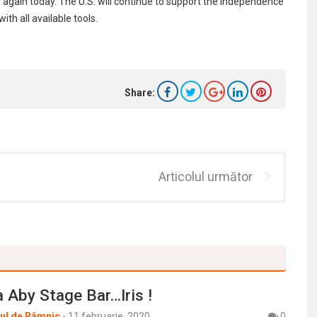
again today. The U.S. will continue to support the independence
th all available tools.
Share:
Articolul următor
la Aby Stage Bar…Iris !
rul de Râmnic
-
11 februarie, 2020
0