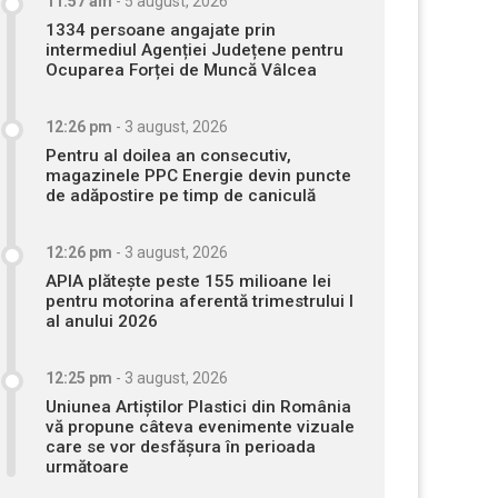
11:57 am
-
5 august, 2026
1334 persoane angajate prin
intermediul Agenției Județene pentru
Ocuparea Forței de Muncă Vâlcea
12:26 pm
-
3 august, 2026
Pentru al doilea an consecutiv,
magazinele PPC Energie devin puncte
de adăpostire pe timp de caniculă
12:26 pm
-
3 august, 2026
APIA plătește peste 155 milioane lei
pentru motorina aferentă trimestrului I
al anului 2026
12:25 pm
-
3 august, 2026
Uniunea Artiștilor Plastici din România
vă propune câteva evenimente vizuale
care se vor desfășura în perioada
următoare