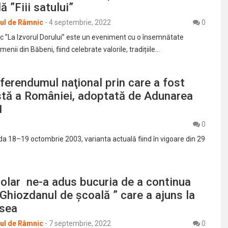
ă ”Fiii satului”
rul de Râmnic
-
4 septembrie, 2022
0
ric ”La Izvorul Dorului” este un eveniment cu o însemnătate
enii din Băbeni, fiind celebrate valorile, tradițiile…
ferendumul naţional prin care a fost
stă a României, adoptată de Adunarea
1
0
da 18–19 octombrie 2003, varianta actuală fiind în vigoare din 29
olar ne-a adus bucuria de a continua
“Ghiozdanul de școală ” care a ajuns la
asea
rul de Râmnic
-
7 septembrie, 2022
0