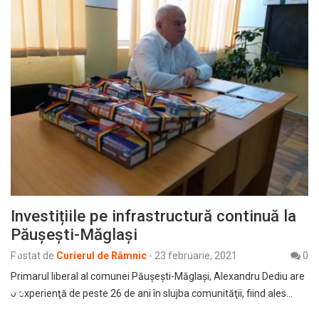
Investițiile pe infrastructură continuă la
Păușești-Măglași
Postat de
Curierul de Râmnic
-
23 februarie, 2021
0
Primarul liberal al comunei Păuşeşti-Măglaşi, Alexandru Dediu are
o experienţă de peste 26 de ani în slujba comunităţii, fiind ales…