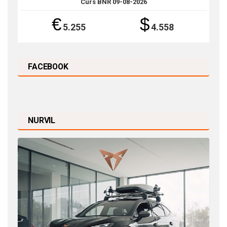
Curs BNR 09-08-2026
€
$
5.255
4.558
FACEBOOK
NURVIL