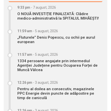
9:33 pm
-
7 august, 2026
O NOUĂ INVESTIȚIE FINALIZATĂ: Clădire
medico-administrativă la SPITALUL MIHĂEȘTI!
11:59 am
-
5 august, 2026
„Fluturele” Denis Popescu, cu ochii pe aurul
european
11:57 am
-
5 august, 2026
1334 persoane angajate prin intermediul
Agenției Județene pentru Ocuparea Forței de
Muncă Vâlcea
12:26 pm
-
3 august, 2026
Pentru al doilea an consecutiv, magazinele
PPC Energie devin puncte de adăpostire pe
timp de caniculă
12:26 pm
-
3 august, 2026