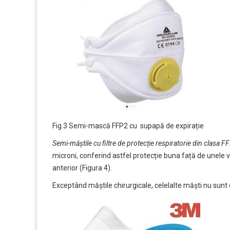
Fig.3 Semi-mască FFP2 cu supapă de expirație
Semi-măștile cu filtre de protecție respiratorie din clasa F
microni, conferind astfel protecție buna față de unele v
anterior (Figura 4).
Exceptând măștile chirurgicale, celelalte măști nu sunt