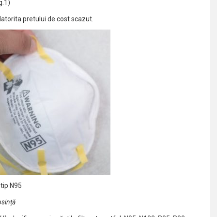
g.1)
atorita pretului de cost scazut.
ip N95
osință