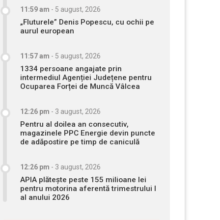
11:59 am
-
5 august, 2026
„Fluturele” Denis Popescu, cu ochii pe
aurul european
11:57 am
-
5 august, 2026
1334 persoane angajate prin
intermediul Agenției Județene pentru
Ocuparea Forței de Muncă Vâlcea
12:26 pm
-
3 august, 2026
Pentru al doilea an consecutiv,
magazinele PPC Energie devin puncte
de adăpostire pe timp de caniculă
12:26 pm
-
3 august, 2026
APIA plătește peste 155 milioane lei
pentru motorina aferentă trimestrului I
al anului 2026