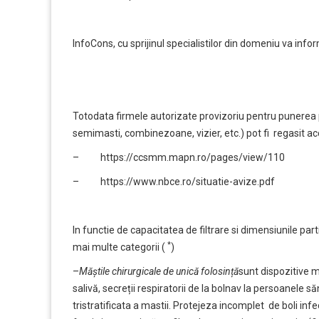
InfoCons, cu sprijinul specialistilor din domeniu va inf
Totodata firmele autorizate provizoriu pentru punerea p
semimasti, combinezoane, vizier, etc.) pot fi regasit a
–
https://ccsmm.mapn.
ro/pages/view/110
–
https://www.nbce.
ro/situatie-avize.pdf
In functie de capacitatea de filtrare si dimensiunile parti
*
mai multe categorii (
)
–
Măștile chirurgicale de unică folosință
sunt dispozitive me
salivă, secreții respiratorii de la bolnav la persoanele
tristratificata a mastii. Protejeza incomplet de boli i