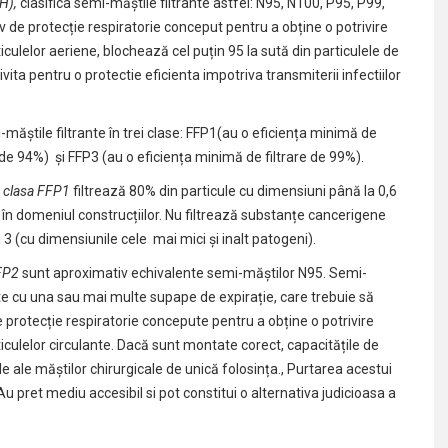
H),
clasifica semi-măștile filtrante astfel: N95, N100, P95, P99,
 de protecție respiratorie conceput pentru a obține o potrivire
rticulelor aeriene, blochează cel puțin 95 la sută din particulele de
vita pentru o protectie eficienta impotriva transmiterii infectiilor
-măștile filtrante în trei clase: FFP1(au o eficiența minimă de
 de 94%) și FFP3 (au o eficiența minimă de filtrare de 99%).
in clasa FFP1
filtrează 80% din particule cu dimensiuni până la 0,6
i în domeniul construcțiilor. Nu filtrează substanțe cancerigene
i 3 (cu dimensiunile cele mai mici și inalt patogeni).
FFP2
sunt aproximativ echivalente semi-măștilor N95. Semi-
zute cu una sau mai multe supape de expirație, care trebuie să
 protecție respiratorie concepute pentru a obține o potrivire
rticulelor circulante. Dacă sunt montate corect, capacitățile de
e ale măștilor chirurgicale de unică folosința., Purtarea acestui
u pret mediu accesibil si pot constitui o alternativa judicioasa a