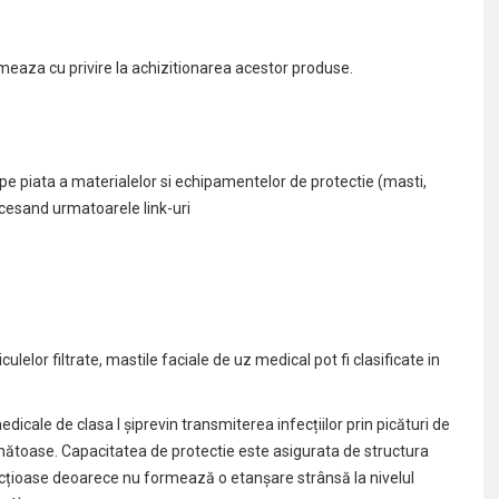
ormeaza cu privire la achizitionarea acestor produse.
e piata a materialelor si echipamentelor de protectie (masti,
ccesand urmatoarele link-uri
culelor filtrate, mastile faciale de uz medical pot fi clasificate in
dicale de clasa I șiprevin transmiterea infecțiilor prin picături de
 sănătoase. Capacitatea de protectie este asigurata de structura
nfecțioase deoarece nu formează o etanșare strânsă la nivelul