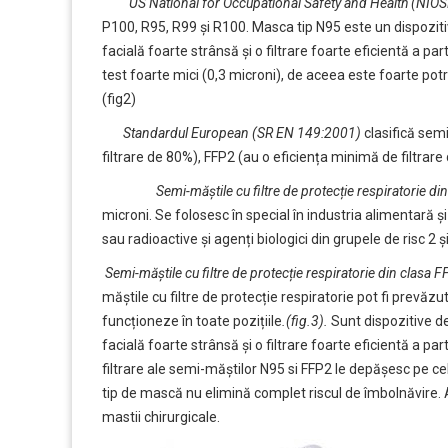
US National for Occupational Safety and Health (NIOS
P100, R95, R99 și R100. Masca tip N95 este un dispozitiv
facială foarte strânsă și o filtrare foarte eficientă a pa
test foarte mici (0,3 microni), de aceea este foarte potri
(fig2)
Standardul European (SR EN 149:2001
)
clasifică semi
filtrare de 80%), FFP2 (au o eficiența minimă de filtrare
Semi-măștile cu filtre de protecție respiratorie d
microni. Se folosesc în special în industria alimentară ș
sau radioactive și agenți biologici din grupele de risc 2 ș
Semi-măștile cu filtre de protecție respiratorie din clasa 
măștile cu filtre de protecție respiratorie pot fi prevă
funcționeze în toate pozițiile
.(fig.3).
Sunt dispozitive de
facială foarte strânsă și o filtrare foarte eficientă a pa
filtrare ale semi-măștilor N95 si FFP2 le depășesc pe cel
tip de mască nu elimină complet riscul de îmbolnăvire. A
mastii chirurgicale.