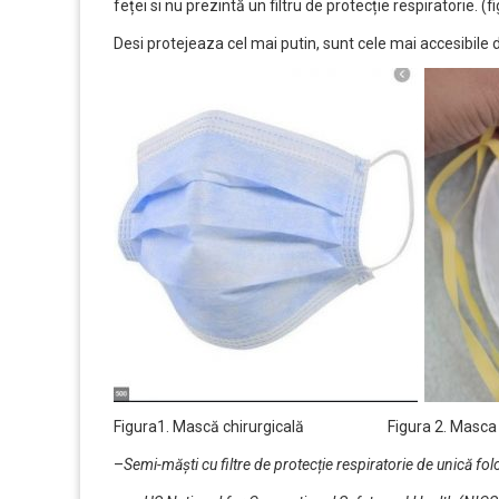
feței si nu prezintă un filtru de protecție respiratorie. (fi
Desi protejeaza cel mai putin, sunt cele mai accesibile d
Figura1. Mască chirurgicală Figura 2. Masca t
–
Semi-măști cu filtre de protecție respiratorie de unică fol