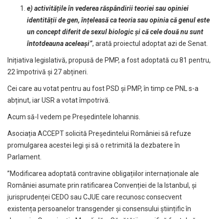
e) activitățile în vederea răspândirii teoriei sau opiniei
identității de gen, înțeleasă ca teoria sau opinia că genul este
un concept diferit de sexul biologic și că cele două nu sunt
întotdeauna aceleași”
, arată proiectul adoptat azi de Senat.
Inițiativa legislativă, propusă de PMP, a fost adoptată cu 81 pentru,
22 împotrivă și 27 abțineri.
Cei care au votat pentru au fost PSD și PMP, în timp ce PNL s-a
abținut, iar USR a votat împotrivă.
Acum să-l vedem pe Președintele Iohannis.
Asociația ACCEPT solicită Președintelui României să refuze
promulgarea acestei legi și să o retrimită la dezbatere în
Parlament.
”Modificarea adoptată contravine obligațiilor internaționale ale
României asumate prin ratificarea Convenției de la Istanbul, și
jurisprudenței CEDO sau CJUE care recunosc consecvent
existența persoanelor transgender și consensului științific în