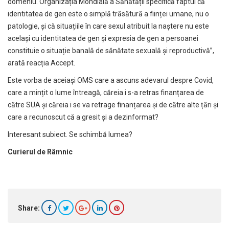
domeniu. Organizația Mondială a Sănătății specifică faptul că
identitatea de gen este o simplă trăsătură a ființei umane, nu o
patologie, și că situațiile în care sexul atribuit la naștere nu este
același cu identitatea de gen și expresia de gen a persoanei
constituie o situație banală de sănătate sexuală și reproductivă”,
arată reacția Accept.
Este vorba de aceiași OMS care a ascuns adevarul despre Covid,
care a mințit o lume întreagă, căreia i s-a retras finanțarea de
către SUA și căreia i se va retrage finanțarea și de către alte țări și
care a recunoscut că a gresit și a dezinformat?
Interesant subiect. Se schimbă lumea?
Curierul de Râmnic
Share: