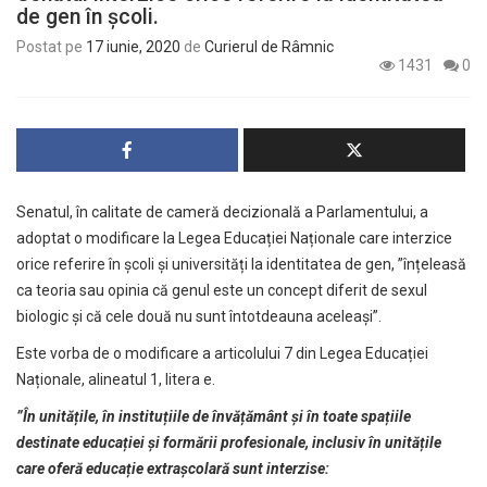
de gen în școli.
Postat pe
17 iunie, 2020
de
Curierul de Râmnic
1431
0
Senatul, în calitate de cameră decizională a Parlamentului, a
adoptat o modificare la Legea Educației Naționale care interzice
orice referire în școli și universități la identitatea de gen, ”înțeleasă
ca teoria sau opinia că genul este un concept diferit de sexul
biologic și că cele două nu sunt întotdeauna aceleași”.
Este vorba de o modificare a articolului 7 din Legea Educației
Naționale, alineatul 1, litera e.
”În unitățile, în instituțiile de învățământ și în toate spațiile
destinate educației și formării profesionale, inclusiv în unitățile
care oferă educație extrașcolară sunt interzise: