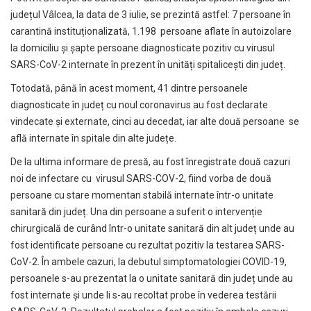
județul Vâlcea, la data de 3 iulie, se prezintă astfel: 7 persoane în
carantină instituționalizată, 1.198 persoane aflate în autoizolare
la domiciliu și șapte persoane diagnosticate pozitiv cu virusul
SARS-CoV-2 internate în prezent în unități spitalicești din județ.
Totodată, până în acest moment, 41 dintre persoanele
diagnosticate în județ cu noul coronavirus au fost declarate
vindecate și externate, cinci au decedat, iar alte două persoane se
află internate în spitale din alte județe.
De la ultima informare de presă, au fost înregistrate două cazuri
noi de infectare cu virusul SARS-COV-2, fiind vorba de două
persoane cu stare momentan stabilă internate într-o unitate
sanitară din județ. Una din persoane a suferit o intervenție
chirurgicală de curând într-o unitate sanitară din alt județ unde au
fost identificate persoane cu rezultat pozitiv la testarea SARS-
CoV-2. În ambele cazuri, la debutul simptomatologiei COVID-19,
persoanele s-au prezentat la o unitate sanitară din județ unde au
fost internate și unde li s-au recoltat probe în vederea testării