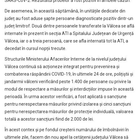
SARS-CoV-2. Rezultatul probelor a fost pozitiv în ambele cazuri.
De asemenea, în această săptămână, în unitățile dedicate din
județ au fost aduse șapte persoane diagnosticate pozitiv dintr-un
județ limitrof. Două dintre persoanele transferate la Vâlcea se află
internate în prezent în secția ATI a Spitalului Județean de Urgență
Vâlcea, iar o a treia persoană, care se afla internată tot la ATI, a
decedat în cursul nopții trecute.
Structurile Ministerului Afacerilor Interne de la nivelul județului
Vâlcea continuă să acționeze integrat pentru prevenirea și
combaterea răspândirii COVID-19, în ultimele 24 de ore, polițiștii și
jandarmii vâlceni verificând peste 1.400 de persoane cu privire la
modul de respectare a măsurilor și interdicțiilor impuse în această
perioadă. În urma acestor verificări, a fost aplicată o sancțiune
pentru nerespectarea măsurilor privind izolarea și cinci sancțiuni
pentru nerespectarea măsurilor de protecție individuală, valoarea
totală a acestor sancțiuni fiind de 2.000 de lei.
În acest contex și pe fondul creșterii numărului de îmbolnăviri în
ultimele zile, facem din nou apel la cetățenii județului Vâlcea să