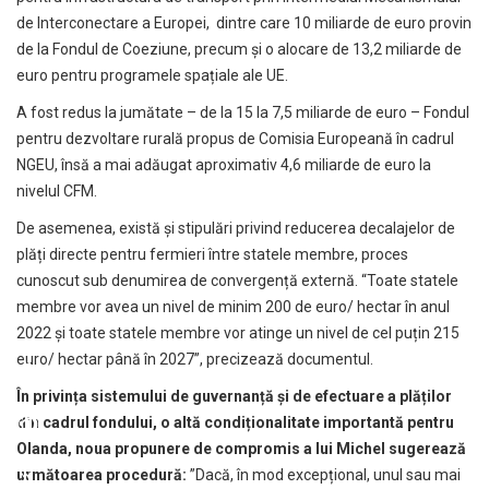
de Interconectare a Europei, dintre care 10 miliarde de euro provin
de la Fondul de Coeziune, precum și o alocare de 13,2 miliarde de
euro pentru programele spațiale ale UE.
A fost redus la jumătate – de la 15 la 7,5 miliarde de euro – Fondul
pentru dezvoltare rurală propus de Comisia Europeană în cadrul
NGEU, însă a mai adăugat aproximativ 4,6 miliarde de euro la
nivelul CFM.
De asemenea, există și stipulări privind reducerea decalajelor de
plăți directe pentru fermieri între statele membre, proces
cunoscut sub denumirea de convergență externă. “Toate statele
membre vor avea un nivel de minim 200 de euro/ hectar în anul
2022 și toate statele membre vor atinge un nivel de cel puțin 215
euro/ hectar până în 2027”, precizează documentul.
În privința sistemului de guvernanță și de efectuare a plăților
din cadrul fondului, o altă condiționalitate importantă pentru
Olanda, noua propunere de compromis a lui Michel sugerează
următoarea procedură
:
”Dacă, în mod excepțional, unul sau mai