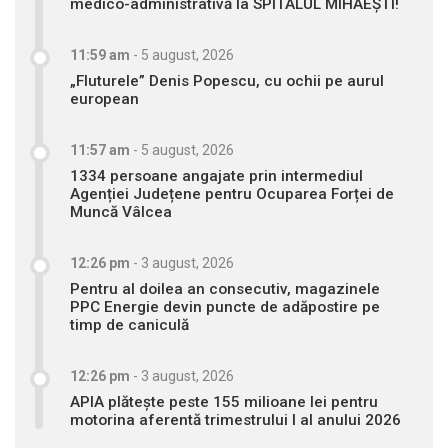
medico-administrativă la SPITALUL MIHĂEȘTI!
11:59 am
-
5 august, 2026
„Fluturele” Denis Popescu, cu ochii pe aurul
european
11:57 am
-
5 august, 2026
1334 persoane angajate prin intermediul
Agenției Județene pentru Ocuparea Forței de
Muncă Vâlcea
12:26 pm
-
3 august, 2026
Pentru al doilea an consecutiv, magazinele
PPC Energie devin puncte de adăpostire pe
timp de caniculă
12:26 pm
-
3 august, 2026
APIA plătește peste 155 milioane lei pentru
motorina aferentă trimestrului I al anului 2026