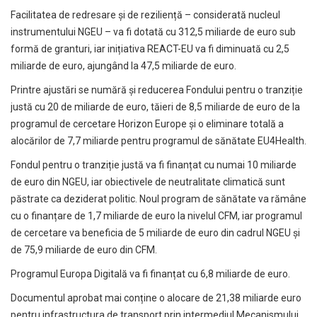
Facilitatea de redresare și de reziliență – considerată nucleul
instrumentului NGEU – va fi dotată cu 312,5 miliarde de euro sub
formă de granturi, iar inițiativa REACT-EU va fi diminuată cu 2,5
miliarde de euro, ajungând la 47,5 miliarde de euro.
Printre ajustări se numără și reducerea Fondului pentru o tranziție
justă cu 20 de miliarde de euro, tăieri de 8,5 miliarde de euro de la
programul de cercetare Horizon Europe și o eliminare totală a
alocărilor de 7,7 miliarde pentru programul de sănătate EU4Health.
Fondul pentru o tranziție justă va fi finanțat cu numai 10 miliarde
de euro din NGEU, iar obiectivele de neutralitate climatică sunt
păstrate ca deziderat politic. Noul program de sănătate va rămâne
cu o finanțare de 1,7 miliarde de euro la nivelul CFM, iar programul
de cercetare va beneficia de 5 miliarde de euro din cadrul NGEU și
de 75,9 miliarde de euro din CFM.
Programul Europa Digitală va fi finanțat cu 6,8 miliarde de euro.
Documentul aprobat mai conține o alocare de 21,38 miliarde euro
pentru infrastructura de transport prin intermediul Mecanismului