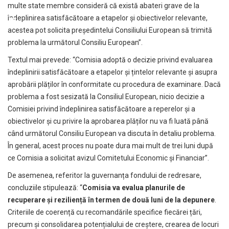
multe state membre consideră că există abateri grave de la
îndeplinirea satisfăcătoare a etapelor și obiectivelor relevante,
acestea pot solicita președintelui Consiliului European să trimită
problema la următorul Consiliu European”.
Textul mai prevede: “Comisia adoptă o decizie privind evaluarea
îndeplinirii satisfăcătoare a etapelor și țintelor relevante și asupra
aprobării plăților în conformitate cu procedura de examinare. Dacă
problema a fost sesizată la Consiliul European, nicio decizie a
Comisiei privind îndeplinirea satisfăcătoare a reperelor și a
obiectivelor și cu privire la aprobarea plăților nu va fi luată până
când următorul Consiliu European va discuta în detaliu problema.
În general, acest proces nu poate dura mai mult de trei luni după
ce Comisia a solicitat avizul Comitetului Economic și Financiar”.
De asemenea, referitor la guvernanța fondului de redresare,
concluziile stipulează: “
Comisia va evalua planurile de
recuperare și reziliență în termen de două luni de la depunere
.
Criteriile de coerență cu recomandările specifice fiecărei țări,
precum și consolidarea potențialului de creștere, crearea de locuri