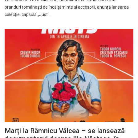
branduri românești de încălțăminte și accesorii, anunță lansarea
colecției capsulă „Just…
Marți la Râmnicu Vâlcea – se lansează