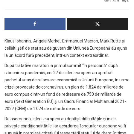
1749
0
Klaus Iohannis, Angela Merkel, Emmanuel Macron, Mark Rutte și
ceilalți șefi de stat sau de guvern din Uniunea Europeană au ajuns
la
un acord fără precedent
, într-un context extraordinar.
După tratative maraton la primul summit “în persoană” după
izbucnirea pandemiei, cei 27 de lideri europeni au aprobat
pachetul uriaș de relansare economică a Uniunii Europene, în urma
crizei provocate de coronavirus, un plan de 1.824 de miliarde de
euro compus dintr-un fond de redresare de 750 de miliarde de
euro (Next Generation EU) și un Cadru Financiar Multianual 2021-
2027 (CFM) de 1.074 de miliarde de euro.
De asemenea, liderii europeni au depășit dificultățile și în ce
privește condiționalitățile, iar acordarea fondurilor europene va fi
supusă în premieră criteriului respectării statului de drept, în timp