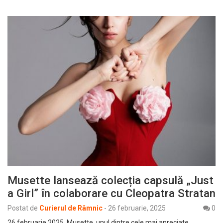
Musette lansează colecția capsulă „Just
a Girl” în colaborare cu Cleopatra Stratan
Postat de
Curierul de Râmnic
-
26 februarie, 2025
0
26 februarie 2025. Musette, unul dintre cele mai apreciate