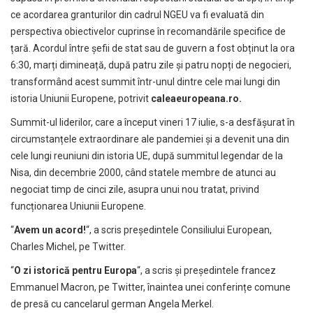
ce acordarea granturilor din cadrul NGEU va fi evaluată din
perspectiva obiectivelor cuprinse în recomandările specifice de
țară. Acordul între șefii de stat sau de guvern a fost obținut la ora
6:30, marți dimineață, după patru zile și patru nopți de negocieri,
transformând acest summit într-unul dintre cele mai lungi din
istoria Uniunii Europene, potrivit
caleaeuropeana.ro.
Summit-ul liderilor, care a început vineri 17 iulie, s-a desfășurat în
circumstanțele extraordinare ale pandemiei și a devenit una din
cele lungi reuniuni din istoria UE, după summitul legendar de la
Nisa, din decembrie 2000, când statele membre de atunci au
negociat timp de cinci zile, asupra unui nou tratat, privind
funcționarea Uniunii Europene.
“
Avem un acord!
“, a scris președintele Consiliului European,
Charles Michel, pe Twitter.
“
O zi istorică pentru Europa
“, a scris și președintele francez
Emmanuel Macron, pe Twitter, înaintea unei conferințe comune
de presă cu cancelarul german Angela Merkel.