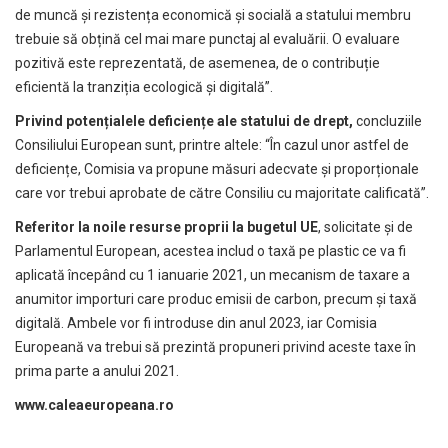
de muncă și rezistența economică și socială a statului membru
trebuie să obțină cel mai mare punctaj al evaluării. O evaluare
pozitivă este reprezentată, de asemenea, de o contribuție
eficientă la tranziția ecologică și digitală”.
Privind potențialele deficiențe ale statului de drept,
concluziile
Consiliului European sunt, printre altele: “În cazul unor astfel de
deficiențe, Comisia va propune măsuri adecvate și proporționale
care vor trebui aprobate de către Consiliu cu majoritate calificată”.
Referitor la noile resurse proprii la bugetul UE
, solicitate și de
Parlamentul European, acestea includ o taxă pe plastic ce va fi
aplicată începând cu 1 ianuarie 2021, un mecanism de taxare a
anumitor importuri care produc emisii de carbon, precum și taxă
digitală. Ambele vor fi introduse din anul 2023, iar Comisia
Europeană va trebui să prezintă propuneri privind aceste taxe în
prima parte a anului 2021.
www.caleaeuropeana.ro