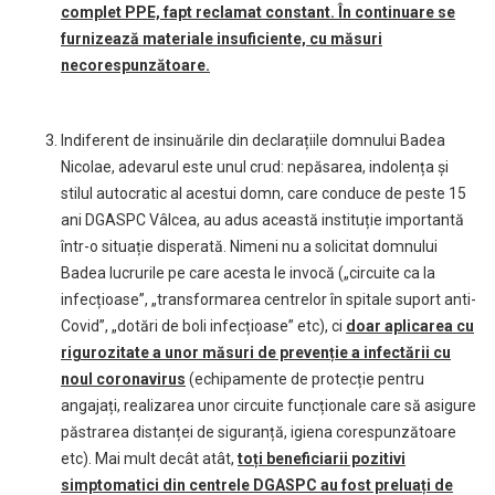
complet PPE, fapt reclamat constant. În continuare se
furnizează materiale insuficiente, cu măsuri
necorespunzătoare.
Indiferent de insinuările din declarațiile domnului Badea
Nicolae, adevarul este unul crud: nepăsarea, indolența și
stilul autocratic al acestui domn, care conduce de peste 15
ani DGASPC Vâlcea, au adus această instituție importantă
într-o situație disperată. Nimeni nu a solicitat domnului
Badea lucrurile pe care acesta le invocă („circuite ca la
infecțioase”, „transformarea centrelor în spitale suport anti-
Covid”, „dotări de boli infecțioase” etc), ci
doar aplicarea cu
rigurozitate a unor măsuri de prevenție a infectării cu
noul coronavirus
(echipamente de protecție pentru
angajați, realizarea unor circuite funcționale care să asigure
păstrarea distanței de siguranță, igiena corespunzătoare
etc). Mai mult decât atât,
toți beneficiarii pozitivi
simptomatici din centrele DGASPC au fost preluați de