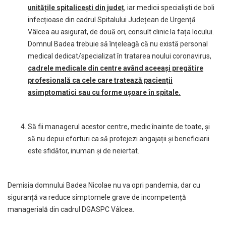
unitățile spitalicești din județ
, iar medicii specialiști de boli
infecțioase din cadrul Spitalului Județean de Urgență
Vâlcea au asigurat, de două ori, consult clinic la fața locului.
Domnul Badea trebuie să înțeleagă că nu există personal
medical dedicat/specializat în tratarea noului coronavirus,
cadrele medicale din centre având aceeași pregătire
profesională ca cele care tratează pacienții
asimptomatici sau cu forme ușoare în spitale.
Să fii managerul acestor centre, medic înainte de toate, și
să nu depui eforturi ca să protejezi angajații și beneficiarii
este sfidător, inuman și de neiertat.
Demisia domnului Badea Nicolae nu va opri pandemia, dar cu
siguranță va reduce simptomele grave de incompetență
managerială din cadrul DGASPC Vâlcea.