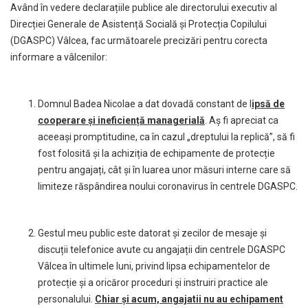
Având în vedere declarațiile publice ale directorului executiv al
Direcției Generale de Asistență Socială și Protecția Copilului
(DGASPC) Vâlcea, fac următoarele precizări pentru corecta
informare a vâlcenilor:
Domnul Badea Nicolae a dat dovadă constant de l
ipsă de
cooperare și ineficiență managerială
. Aș fi apreciat ca
aceeași promptitudine, ca în cazul „dreptului la replică”, să fi
fost folosită și la achiziția de echipamente de protecție
pentru angajați, cât și în luarea unor măsuri interne care să
limiteze răspândirea noului coronavirus în centrele DGASPC.
Gestul meu public este datorat și zecilor de mesaje și
discuții telefonice avute cu angajații din centrele DGASPC
Vâlcea în ultimele luni, privind lipsa echipamentelor de
protecție și a oricăror proceduri și instruiri practice ale
personalului.
Chiar și acum, angajatii nu au echipament