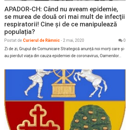
APADOR-CH: Când nu aveam epidemie,
se murea de două ori mai mult de infecţii
respiratorii! Cine și de ce manipulează
populația?
Postat de
Curierul de Râmnic
-
2 mai, 2020
0
Zi de zi, Grupul de Comunicare Strategică anunță noi morți care și-
au pierdut viața din cauza epidemiei de coronavirus, Oamenilor…