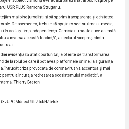
pajele, subiectivismul și eventualul partizanat al publicațiilor pe
tarul USR PLUS Ramona Strugariu.
ejăm mai bine jurnaliştii şi să sporim transparenţa şi echitatea
ectorale. De asemenea, trebuie să sprijinim sectorul mass-media,
u-i în acelaşi timp independenţa. Comisia nu poate duce această
ru a inversa această tendinţă”, a declarat vicepreşedinta
Jourova.
iei evidenţiază atât oportunităţile oferite de transformarea
ind de la rolul pe care îl pot avea platformele online, la siguranţa
edia. Întrucât criza provocată de coronavirus va accentua şi mai
c pentru a încuraja redresarea ecosistemului mediatic”, a
nternă, Thierry Breton.
wAR3zUPClMdneuRRIfZtcbNZti4dk-