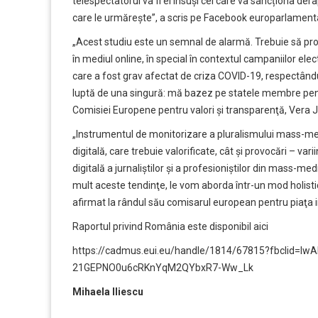
telespectatorul va fi el însuși cel care va sancționa dera
care le urmărește”, a scris pe Facebook europarlamen
„Acest studiu este un semnal de alarmă. Trebuie să prot
în mediul online, în special în contextul campaniilor el
care a fost grav afectat de criza COVID-19, respectând
luptă de una singură: mă bazez pe statele membre pent
Comisiei Europene pentru valori şi transparenţă, Vera 
„Instrumentul de monitorizare a pluralismului mass-med
digitală, care trebuie valorificate, cât şi provocări – vari
digitală a jurnaliştilor şi a profesioniştilor din mass-m
mult aceste tendinţe, le vom aborda într-un mod holisti
afirmat la rândul său comisarul european pentru piaţa i
Raportul privind România este disponibil aici
https://cadmus.eui.eu/handle/1814/67815?fbclid=I
21GEPNO0u6cRKnYqM2QYbxR7-Ww_Lk
Mihaela Iliescu