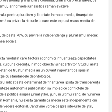
profesională și financiară continuă, chiar și cu precaritatea, ce
smul, iar normele jurnalistice rămân evazive.
rului pentru pluralism și libertate în mass-media, finanțat de
mă cu privire la riscurile la care este expusă mass-media din
ut, de peste 70%, cu privire la independența și pluralismul media:
nea socială.
ectă modul în care factorii economici influențează capacitatea
ție, cu bună credință, în mod obiectiv și nepărtinitor. Studiul arată
prietari de trusturi media au un cuvânt important de spus în
icție cu standardele deontologice.
rul ridicat este determinat de finanțarea lipsită de transparență
aranteze autonomia publicațiilor, să împiedice conflictele de
dele politice asupra jurnaliștilor, și, nu în ultimul rând, de numirea
fi. În România, nu există garanţii că media este independentă din
vedere editorial. Când vine vorba despre site-urile de ştiri,