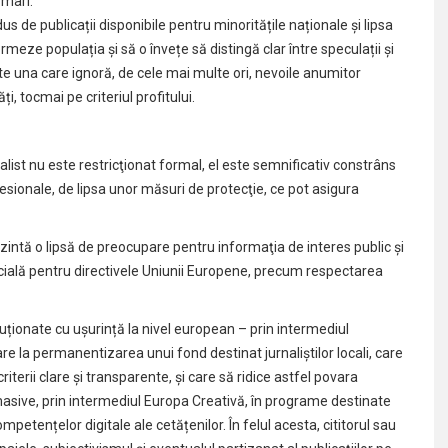
 mari.
s de publicații disponibile pentru minoritățile naționale și lipsa
eze populația și să o învețe să distingă clar între speculații și
e una care ignoră, de cele mai multe ori, nevoile anumitor
ți, tocmai pe criteriul profitului.
alist nu este restricţionat formal, el este semnificativ constrâns
esionale, de lipsa unor măsuri de protecţie, ce pot asigura
rezintă o lipsă de preocupare pentru informaţia de interes public şi
cială pentru directivele Uniunii Europene, precum respectarea
luționate cu ușurință la nivel european – prin intermediul
are la permanentizarea unui fond destinat jurnaliștilor locali, care
riterii clare și transparente, și care să ridice astfel povara
i masive, prin intermediul Europa Creativă, în programe destinate
 competențelor digitale ale cetățenilor. În felul acesta, cititorul sau