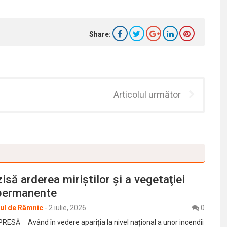
Share:
Articolul următor
isă arderea miriştilor şi a vegetaţiei
 permanente
rul de Râmnic
-
2 iulie, 2026
0
SĂ Având în vedere apariția la nivel național a unor incendii