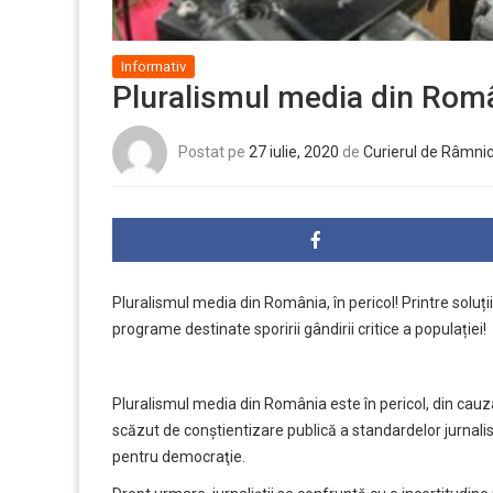
Informativ
Pluralismul media din Român
Postat pe
27 iulie, 2020
de
Curierul de Râmni
Pluralismul media din România, în pericol! Printre soluții
programe destinate sporirii gândirii critice a populației!
Pluralismul media din România este în pericol, din cauza im
scăzut de conştientizare publică a standardelor jurnali
pentru democraţie.