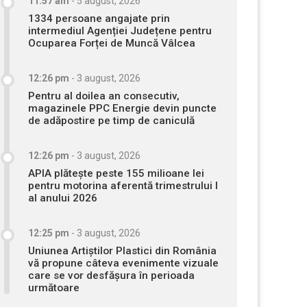
11:57 am
-
5 august, 2026
1334 persoane angajate prin
intermediul Agenției Județene pentru
Ocuparea Forței de Muncă Vâlcea
12:26 pm
-
3 august, 2026
Pentru al doilea an consecutiv,
magazinele PPC Energie devin puncte
de adăpostire pe timp de caniculă
12:26 pm
-
3 august, 2026
APIA plătește peste 155 milioane lei
pentru motorina aferentă trimestrului I
al anului 2026
12:25 pm
-
3 august, 2026
Uniunea Artiștilor Plastici din România
vă propune câteva evenimente vizuale
care se vor desfășura în perioada
următoare