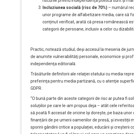
riscurile privind independenţa politică sunt şi mai
Incluziunea socială (risc de 70%)
– numărul redu
unor programe de alfabetizare media, care să form
conținut verificat, arată că presa românească est
categorii de persoane, inclusiv a celor cu dizabilită
Practic, notează studiul, deşi accesul la meseria de jurn
de anumite vulnerabilităţi personale, economice şi prof
independenţa editorială.
Trăsăturile definitorii ale relaţiei statului cu media rep
preferinţa pentru media partizană, cu o atenţie superfi
GDPR.
“O bună parte din aceste categorii de risc ar putea fi so
soluțiilor pe care le-am propus deja – atât cele referito
să poată fi accesat de oricine își dorește, pe baza unor c
finanțării de pe umerii oamenilor de presă, și investiți
sporirii gândirii critice a populației, educării și creșterii