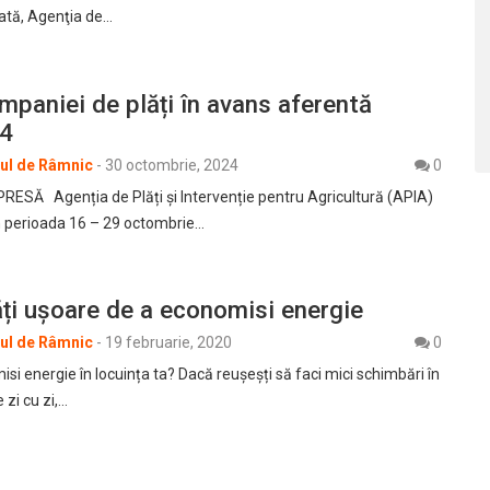
ată, Agenţia de…
mpaniei de plăți în avans aferentă
24
rul de Râmnic
-
30 octombrie, 2024
0
SĂ Agenția de Plăți și Intervenție pentru Agricultură (APIA)
n perioada 16 – 29 octombrie…
ți ușoare de a economisi energie
rul de Râmnic
-
19 februarie, 2020
0
i energie în locuința ta? Dacă reușeșți să faci mici schimbări în
e zi cu zi,…