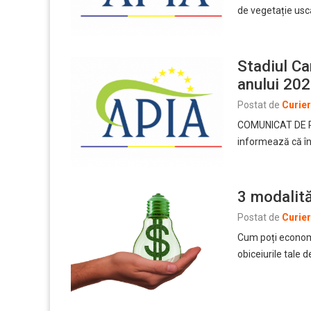
de vegetație usc
Stadiul Ca
anului 20
Postat de
Curie
COMUNICAT DE PRE
informează că î
3 modalită
Postat de
Curie
Cum poți economis
obiceiurile tale d