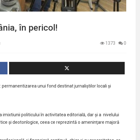
ia, în pericol!
c
1373
0
: permanentizarea unui fond destinat jurnaliștilor locali și
ixtiunii politicului în activitatea editorială, dar și a nivelului
stice și deotonlogice, ceea ce reprezintă o ameninţare majoră