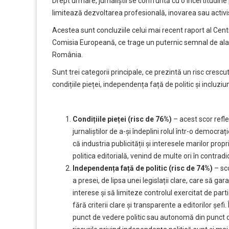
Drept urmare, jurnaliștii se confruntă cu o incertitudine 
limitează dezvoltarea profesională, inovarea sau activi
Acestea sunt concluziile celui mai recent raport al Cent
Comisia Europeană, ce trage un puternic semnal de alar
România.
Sunt trei categorii principale, ce prezintă un risc cresc
condițiile pieței, independența față de politic și incluziu
Condițiile pieței (risc de 76%)
– acest scor refl
jurnaliștilor de a-și îndeplini rolul într-o democra
că industria publicității și interesele marilor pro
politica editorială, venind de multe ori în contrad
Independența față de politic (risc de 74%)
– sco
a presei, de lipsa unei legislații clare, care să g
interese și să limiteze controlul exercitat de parti
fără criterii clare și transparente a editorilor șe
punct de vedere politic sau autonomă din punct de 