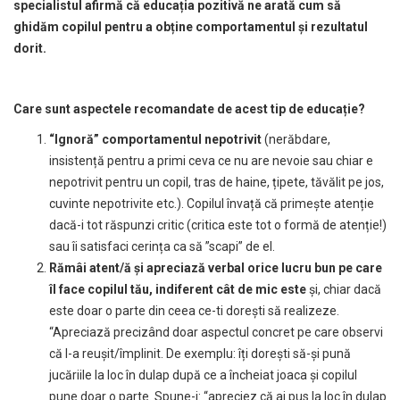
specialistul afirmă că educația pozitivă ne arată cum să
ghidăm copilul pentru a obține comportamentul și rezultatul
dorit.
Care sunt aspectele recomandate de acest tip de educație?
“Ignoră” comportamentul nepotrivit
(nerăbdare,
insistență pentru a primi ceva ce nu are nevoie sau chiar e
nepotrivit pentru un copil, tras de haine, țipete, tăvălit pe jos,
cuvinte nepotrivite etc.). Copilul învață că primește atenție
dacă-i tot răspunzi critic (critica este tot o formă de atenție!)
sau îi satisfaci cerința ca să ”scapi” de el.
Rămâi atent/ă și apreciază verbal orice lucru bun pe care
îl face copilul tău, indiferent cât de mic este
și, chiar dacă
este doar o parte din ceea ce-ti dorești să realizeze.
“Apreciază precizând doar aspectul concret pe care observi
că l-a reușit/împlinit. De exemplu: îți dorești să-și pună
jucăriile la loc în dulap după ce a încheiat joaca și copilul
pune doar o parte. Spune-i: “apreciez că ai pus la loc în dulap