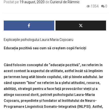
Postat pe
19 august, 2020
de
Curierul de Râmnic
1354
0
Explicaţiile psihologului Laura Maria Cojocaru
Educația pozitivă sau cum să creștem copii fericiți
Când folosim conceptul de “educație pozitivă”, ne referim în
acest context la aspectul de utilitate, astfel încât să împlinim
pe termen lung atât binele copilului, cât și binele adultului. Iar
când spunem “bine” ne referim la a șlefui atitudini, resurse,
abilități, strategii pentru a face față provocărilor vieții și a
atinge succesul dorit, potrivit
psihologului
Laura-Maria
Cojocaru
, președinte și fondator al Institutului de Neuro-
Programare Lingvistică Somato-Integrativă (INLPSI)
.
Astfel,