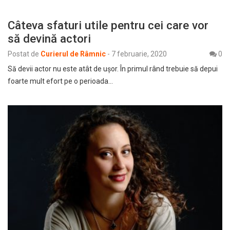
Câteva sfaturi utile pentru cei care vor
să devină actori
Postat de
Curierul de Râmnic
-
7 februarie, 2020
0
Să devii actor nu este atât de ușor. În primul rând trebuie să depui
foarte mult efort pe o perioada…