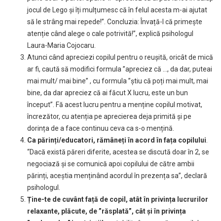
jocul de Lego și îți mulțumesc că în felul acesta m-ai ajutat
să le strâng mai repede!”. Concluzia: Învață-l că primește
atenție când alege o cale potrivită!”, explică psihologul
Laura-Maria Cojocaru.
Atunci când apreciezi copilul pentru o reușită, oricât de mică
ar fi, caută să modifici formula ”apreciez că …, da dar, puteai
mai mult/ mai bine” , cu formula ”știu că poți mai mult, mai
bine, da dar apreciez că ai făcut X lucru, este un bun
început”. Fă acest lucru pentru a menține copilul motivat,
încrezător, cu atenția pe aprecierea deja primită și pe
dorința de a face continuu ceva ca s-o mențină.
Ca părinți/educatori, rămâneți în acord în fața copilului
.
“Dacă există păreri diferite, acestea se discută doar în 2, se
negociază și se comunică apoi copilului de către ambii
părinți, aceștia menținând acordul în prezența sa”, declară
psihologul.
Ține-te de cuvânt față de copil, atât în privința lucrurilor
relaxante, plăcute, de ”răsplată”, cât și în privința