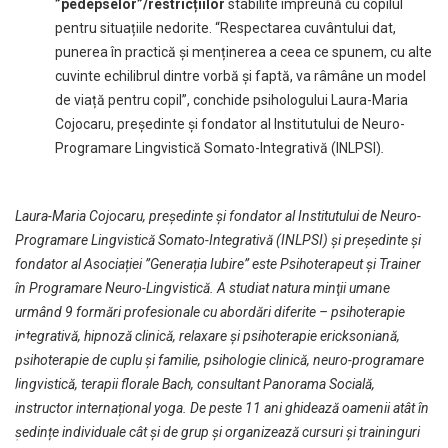
”pedepselor”/restricțiilor
stabilite împreună cu copilul
pentru situațiile nedorite. “Respectarea cuvântului dat,
punerea în practică și menținerea a ceea ce spunem, cu alte
cuvinte echilibrul dintre vorbă și faptă, va râmâne un model
de viață pentru copil”, conchide psihologului
Laura-Maria
Cojocaru
, președinte și fondator al Institutului de Neuro-
Programare Lingvistică Somato-Integrativă (INLPSI)
.
Laura-Maria Cojocaru, președinte și fondator al Institutului de Neuro-
Programare Lingvistică Somato-Integrativă (INLPSI) și președinte și
fondator al Asociației ”Generația Iubire” este Psihoterapeut şi Trainer
în Programare Neuro-Lingvistică. A studiat natura minţii umane
urmând 9 formări profesionale cu abordări diferite – psihoterapie
integrativă, hipnoză clinică, relaxare și psihoterapie ericksoniană,
psihoterapie de cuplu și familie, psihologie clinică, neuro-programare
lingvistică, terapii florale Bach, consultant Panorama Socială,
instructor internațional yoga. De peste 11 ani ghidează oamenii atât în
ședințe individuale cât și de grup și organizează cursuri şi traininguri