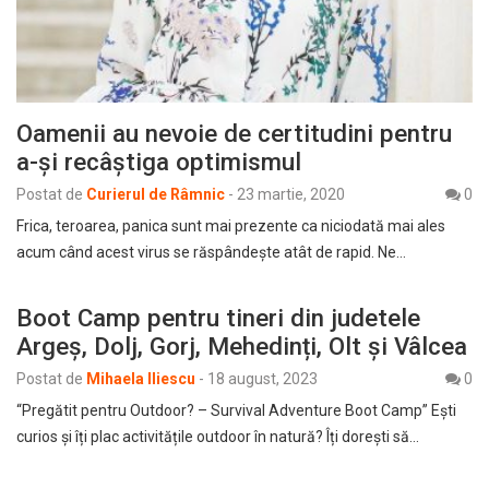
Oamenii au nevoie de certitudini pentru
a-și recâștiga optimismul
Postat de
Curierul de Râmnic
-
23 martie, 2020
0
Frica, teroarea, panica sunt mai prezente ca niciodată mai ales
acum când acest virus se răspândește atât de rapid. Ne…
Boot Camp pentru tineri din judetele
Argeș, Dolj, Gorj, Mehedinți, Olt și Vâlcea
Postat de
Mihaela Iliescu
-
18 august, 2023
0
“Pregătit pentru Outdoor? – Survival Adventure Boot Camp” Ești
curios și îți plac activitățile outdoor în natură? Îți dorești să…