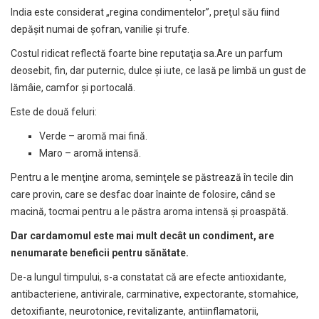
India este considerat „regina condimentelor”, preţul său fiind
depăşit numai de şofran, vanilie şi trufe.
Costul ridicat reflectă foarte bine reputaţia sa.Are un parfum
deosebit, fin, dar puternic, dulce şi iute, ce lasă pe limbă un gust de
lămâie, camfor şi portocală.
Este de două feluri:
Verde – aromă mai fină.
Maro – aromă intensă.
Pentru a le menţine aroma, seminţele se păstrează în tecile din
care provin, care se desfac doar înainte de folosire, când se
macină, tocmai pentru a le păstra aroma intensă şi proaspătă.
Dar cardamomul este mai mult decât un condiment, are
nenumarate beneficii pentru sănătate.
De-a lungul timpului, s-a constatat că are efecte antioxidante,
antibacteriene, antivirale, carminative, expectorante, stomahice,
detoxifiante, neurotonice, revitalizante, antiinflamatorii,