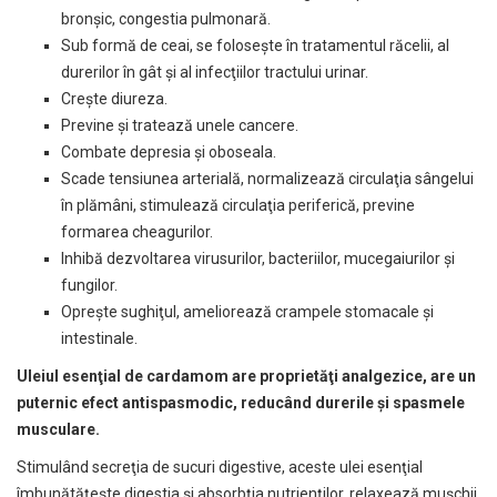
bronşic, congestia pulmonară.
Sub formă de ceai, se foloseşte în tratamentul răcelii, al
durerilor în gât şi al infecţiilor tractului urinar.
Creşte diureza.
Previne şi tratează unele cancere.
Combate depresia şi oboseala.
Scade tensiunea arterială, normalizează circulaţia sângelui
în plămâni, stimulează circulaţia periferică, previne
formarea cheagurilor.
Inhibă dezvoltarea virusurilor, bacteriilor, mucegaiurilor şi
fungilor.
Opreşte sughiţul, ameliorează crampele stomacale şi
intestinale.
Uleiul esenţial de cardamom are proprietăţi analgezice, are un
puternic efect antispasmodic, reducând durerile şi spasmele
musculare.
Stimulând secreţia de sucuri digestive, aceste ulei esenţial
îmbunătăţeşte digestia şi absorbţia nutrienţilor, relaxează muşchii