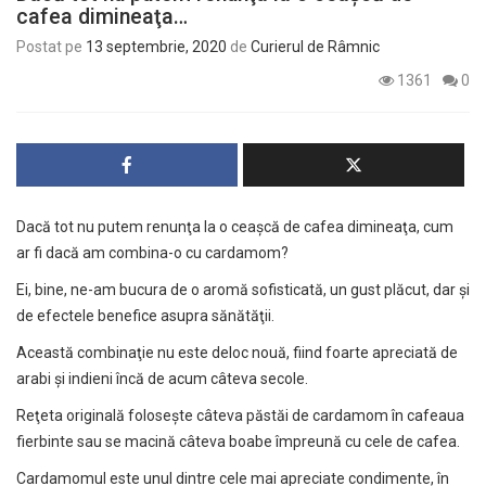
cafea dimineaţa…
Postat pe
13 septembrie, 2020
de
Curierul de Râmnic
1361
0
Dacă tot nu putem renunţa la o ceaşcă de cafea dimineaţa, cum
ar fi dacă am combina-o cu cardamom?
Ei, bine, ne-am bucura de o aromă sofisticată, un gust plăcut, dar şi
de efectele benefice asupra sănătăţii.
Această combinaţie nu este deloc nouă, fiind foarte apreciată de
arabi şi indieni încă de acum câteva secole.
Reţeta originală foloseşte câteva păstăi de cardamom în cafeaua
fierbinte sau se macină câteva boabe împreună cu cele de cafea.
Cardamomul este unul dintre cele mai apreciate condimente, în