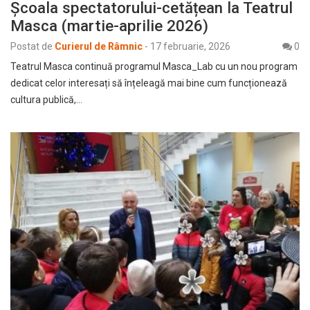
Școala spectatorului-cetățean la Teatrul
Masca (martie-aprilie 2026)
Postat de
Curierul de Râmnic
-
17 februarie, 2026
0
Teatrul Masca continuă programul Masca_Lab cu un nou program
dedicat celor interesați să înțeleagă mai bine cum funcționează
cultura publică,…