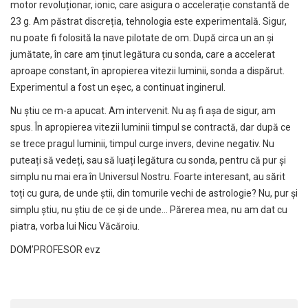
motor revoluționar, ionic, care asigura o accelerație constantă de
23 g. Am păstrat discreția, tehnologia este experimentală. Sigur,
nu poate fi folosită la nave pilotate de om. După circa un an și
jumătate, în care am ținut legătura cu sonda, care a accelerat
aproape constant, în apropierea vitezii luminii, sonda a dispărut.
Experimentul a fost un eșec, a continuat inginerul.
Nu știu ce m-a apucat. Am intervenit. Nu aș fi așa de sigur, am
spus. În apropierea vitezii luminii timpul se contractă, dar după ce
se trece pragul luminii, timpul curge invers, devine negativ. Nu
puteați să vedeți, sau să luați legătura cu sonda, pentru că pur și
simplu nu mai era în Universul Nostru. Foarte interesant, au sărit
toți cu gura, de unde știi, din tomurile vechi de astrologie? Nu, pur și
simplu știu, nu știu de ce și de unde… Părerea mea, nu am dat cu
piatra, vorba lui Nicu Văcăroiu.
DOM’PROFESOR evz