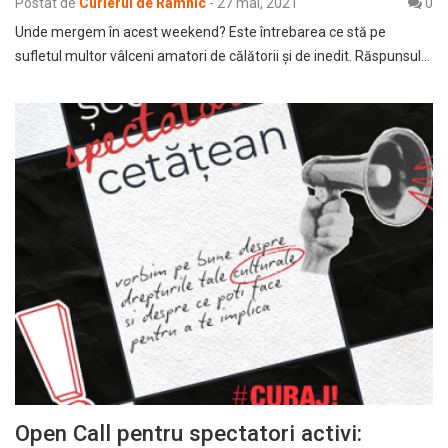
Postat de
Curierul de Râmnic
-
27 mai, 2021
0
Unde mergem în acest weekend? Este întrebarea ce stă pe
sufletul multor vâlceni amatori de călătorii și de inedit. Răspunsul…
Open Call pentru spectatori activi: