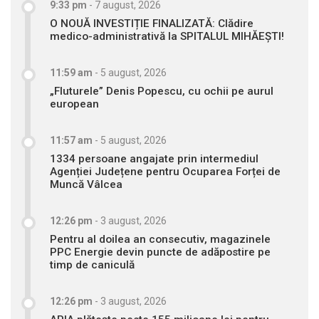
9:33 pm
-
7 august, 2026
O NOUĂ INVESTIȚIE FINALIZATĂ: Clădire
medico-administrativă la SPITALUL MIHĂEȘTI!
11:59 am
-
5 august, 2026
„Fluturele” Denis Popescu, cu ochii pe aurul
european
11:57 am
-
5 august, 2026
1334 persoane angajate prin intermediul
Agenției Județene pentru Ocuparea Forței de
Muncă Vâlcea
12:26 pm
-
3 august, 2026
Pentru al doilea an consecutiv, magazinele
PPC Energie devin puncte de adăpostire pe
timp de caniculă
12:26 pm
-
3 august, 2026