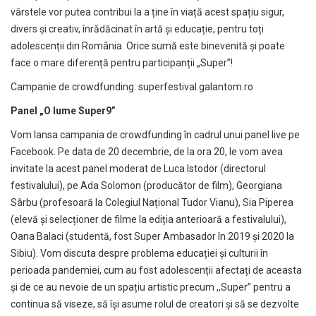
vârstele vor putea contribui la a ține în viață acest spațiu sigur,
divers și creativ, înrădăcinat în artă și educație, pentru toți
adolescenții din România. Orice sumă este binevenită și poate
face o mare diferență pentru participanții „Super”!
Campanie de crowdfunding:
superfestival.galantom.ro
Panel „O lume Super9”
Vom lansa campania de crowdfunding în cadrul unui panel live pe
Facebook. Pe data de 20 decembrie, de la ora 20, le vom avea
invitate la acest panel moderat de Luca Istodor (directorul
festivalului), pe Ada Solomon (producător de film), Georgiana
Sârbu (profesoară la Colegiul Național Tudor Vianu), Sia Piperea
(elevă și selecționer de filme la ediția anterioară a festivalului),
Oana Balaci (studentă, fost Super Ambasador în 2019 și 2020 la
Sibiu). Vom discuta despre problema educației și culturii în
perioada pandemiei, cum au fost adolescenții afectați de aceasta
și de ce au nevoie de un spațiu artistic precum ,,Super” pentru a
continua să viseze, să își asume rolul de creatori și să se dezvolte