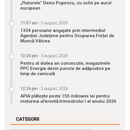
„Fluturele” Denis Popescu, cu ochii pe aurul
european
11:57 am
-
5 august, 2026
1334 persoane angajate prin intermediul
Agenției Județene pentru Ocuparea Forței de
Muncă Vâlcea
12:26 pm
-
3 august, 2026
Pentru al doilea an consecutiv, magazinele
PPC Energie devin puncte de adăpostire pe
timp de caniculă
12:26 pm
-
3 august, 2026
APIA plătește peste 155 milioane lei pentru
motorina aferentă trimestrului I al anului 2026
CATEGORII