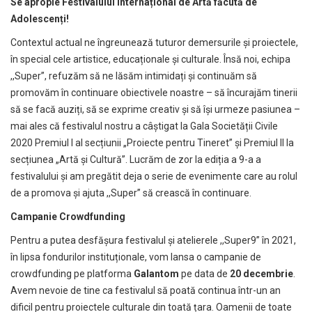
Se apropie Festivalului Internațional de Artă făcută de
Adolescenți!
Contextul actual ne îngreunează tuturor demersurile și proiectele,
în special cele artistice, educaționale și culturale. Însă noi, echipa
,,Super”, refuzăm să ne lăsăm intimidați și continuăm să
promovăm în continuare obiectivele noastre – să încurajăm tinerii
să se facă auziți, să se exprime creativ și să își urmeze pasiunea –
mai ales că festivalul nostru a câștigat la Gala Societății Civile
2020 Premiul I al secțiunii „Proiecte pentru Tineret” și Premiul II la
secțiunea „Artă și Cultură”. Lucrăm de zor la ediția a 9-a a
festivalului și am pregătit deja o serie de evenimente care au rolul
de a promova și ajuta ,,Super” să crească în continuare.
Campanie Crowdfunding
Pentru a putea desfășura festivalul și atelierele ,,Super9” în 2021,
în lipsa fondurilor instituționale, vom lansa o campanie de
crowdfunding pe platforma
Galantom
pe data de
20 decembrie
.
Avem nevoie de tine ca festivalul să poată continua într-un an
dificil pentru proiectele culturale din toată țara. Oamenii de toate