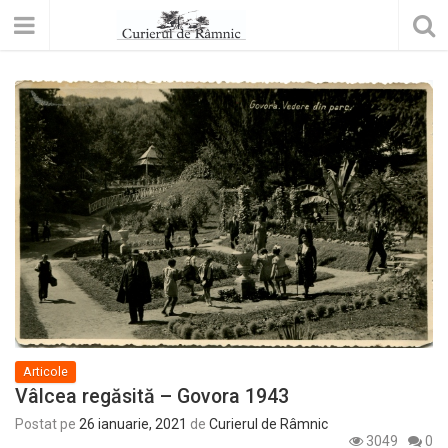
Articole
Vâlcea regăsită – Govora 1943
Postat pe
26 ianuarie, 2021
de
Curierul de Râmnic
3049
0