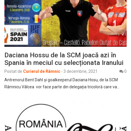
Daciana Hossu de la SCM joacă azi în
Spania în meciul cu selecționata Iranului
Postat de
Curierul de Râmnic
-
3 decembrie, 2021
0
Antrenorul Bent Dahl şi goalkeeperul Daciana Hosu, de la SCM
Râmnicu Vâlcea vor face parte din delegația tricoloră care va…