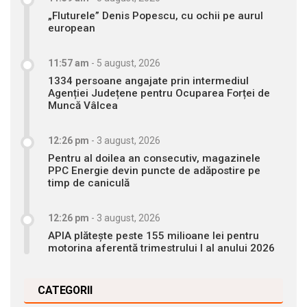
„Fluturele” Denis Popescu, cu ochii pe aurul
european
11:57 am
-
5 august, 2026
1334 persoane angajate prin intermediul
Agenției Județene pentru Ocuparea Forței de
Muncă Vâlcea
12:26 pm
-
3 august, 2026
Pentru al doilea an consecutiv, magazinele
PPC Energie devin puncte de adăpostire pe
timp de caniculă
12:26 pm
-
3 august, 2026
APIA plătește peste 155 milioane lei pentru
motorina aferentă trimestrului I al anului 2026
CATEGORII