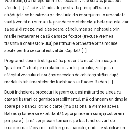
Văcărești, și a funcționărimii ce locuia în vilele curate, proaspăt
văruite, […] căsuțe-vilă ridicate pe strada principală sau pe
străduțele ce hoinăreau pe dealurile din împrejurimi- o umanitate
vastă venită nu numai să-și vindece metehnele și beteșugurile, dar
să se și distreze, mai ales seara, când lumea se înghesuia prin
marile restaurante ca să danseze foxtrot (trecuse vremea
trăsnită a charleston-ului) pe ritmurile orchestrelor faimoase
sosite pentru sezonul estival din Capitală […]
Programul deci mă obliga să fiu prezent la nouă dimineața în
“pavilionul” situat pe un platou, în vârful parcului, zidit pe la
sfârșitul veacului al nouăsprezecelea de arhitecți străini după
modelul stabilimentelor din Karlsbad sau Baden-Baden […]
După încheierea procedurii ieșeam cu pași mărunți pe aleea cu
castani bătrâni ce garnisea stabilimentul, mă odihneam un timp la
soare pe o bancă, citind o carte (mă pasiona la vremea aceea
Balzac și lumea sa exorbitantă), apoi prindeam curaj și coboram
prin parc […], mă sprijineam temeinic pe bastonul cu vârf de
cauciuc, mai făceam o haltă în gura parcului, unde se stabilise un