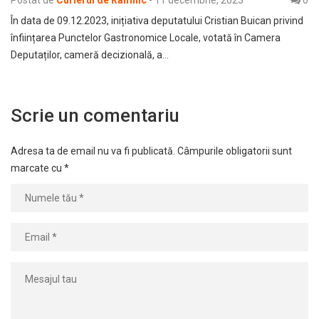
Postat de
Curierul de Râmnic
-
11 decembrie, 2023
0
În data de 09.12.2023, inițiativa deputatului Cristian Buican privind
înființarea Punctelor Gastronomice Locale, votată în Camera
Deputaților, cameră decizională, a…
Scrie un comentariu
Adresa ta de email nu va fi publicată.
Câmpurile obligatorii sunt
marcate cu
*