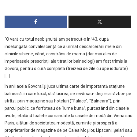
“O vară cu totul neobișnuită am petrecut-o în ’43, după
îndelungata convalescență ce a urmat descarcerării mele din
clinicile sibiene, când, constrâns de mama (dar mai ales de
imperioasele prescripții ale titraților balneologi) am fost trimis la
Govora, pentru o cură completă (treizeci de zile cu ape iodurate)
[…]
În anii aceia Govora își juca ultima carte de importantă stațiune
balneară, în care luxul, strălucirea, se revărsau- deși era război- pe
străzi, prin magazine sau hoteluri (“Palace”, “Balneara”), prin
parcul public, ce forfoteau de “lume bună”, purcezând din clasele
avute, etalând toalete comandate la casele de modă din Viena sau
Paris, alături de societatea modestă, cuminte și prosperă a
proprietarilor de magazine de pe Calea Moșilor, Lipscani, Șelari sau