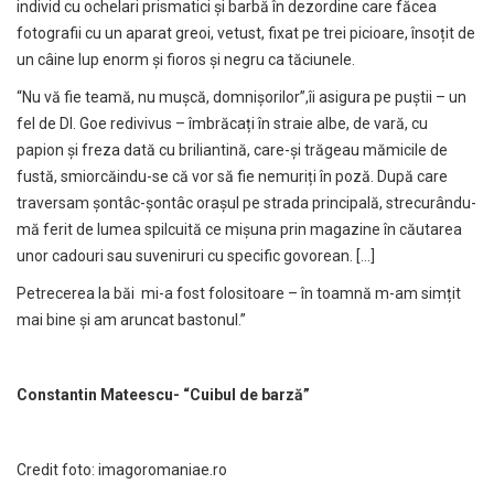
individ cu ochelari prismatici și barbă în dezordine care făcea
fotografii cu un aparat greoi, vetust, fixat pe trei picioare, însoțit de
un câine lup enorm și fioros și negru ca tăciunele.
“Nu vă fie teamă, nu mușcă, domnișorilor”,îi asigura pe puștii – un
fel de Dl. Goe redivivus – îmbrăcați în straie albe, de vară, cu
papion și freza dată cu briliantină, care-și trăgeau mămicile de
fustă, smiorcăindu-se că vor să fie nemuriți în poză. După care
traversam șontâc-șontâc orașul pe strada principală, strecurându-
mă ferit de lumea spilcuită ce mișuna prin magazine în căutarea
unor cadouri sau suveniruri cu specific govorean. […]
Petrecerea la băi mi-a fost folositoare – în toamnă m-am simțit
mai bine și am aruncat bastonul.”
Constantin Mateescu- “Cuibul de barz
ă
”
Credit foto:
imagoromaniae.ro