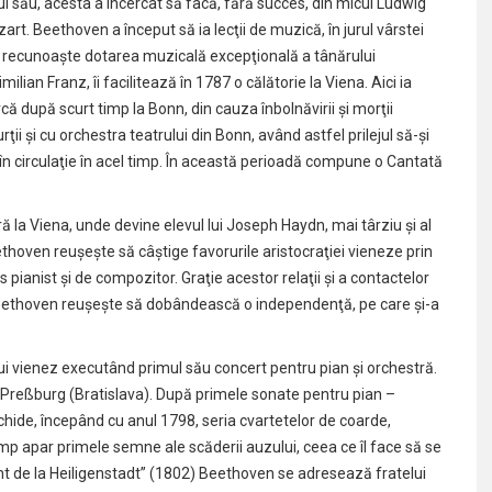
ui său, acesta a încercat să facă, fără succes, din micul Ludwig
 Beethoven a început să ia lecţii de muzică, în jurul vârstei
ta recunoaşte dotarea muzicală excepţională a tânărului
lian Franz, îi facilitează în 1787 o călătorie la Viena. Aici ia
rcă după scurt timp la Bonn, din cauza înbolnăvirii şi morţii
ii şi cu orchestra teatrului din Bonn, având astfel prilejul să-şi
n circulaţie în acel timp. În această perioadă compune o Cantată
la Viena, unde devine elevul lui Joseph Haydn, mai târziu şi al
eethoven reuşeşte să câştige favorurile aristocraţiei vieneze prin
pianist şi de compozitor. Graţie acestor relaţii şi a contactelor
, Beethoven reuşeşte să dobândească o independenţă, pe care şi-a
ui vienez executând primul său concert pentru pian şi orchestră.
i Preßburg (Bratislava). După primele sonate pentru pian –
chide, începând cu anul 1798, seria cvartetelor de coarde,
imp apar primele semne ale scăderii auzului, ceea ce îl face să se
nt de la Heiligenstadt” (1802) Beethoven se adresează fratelui