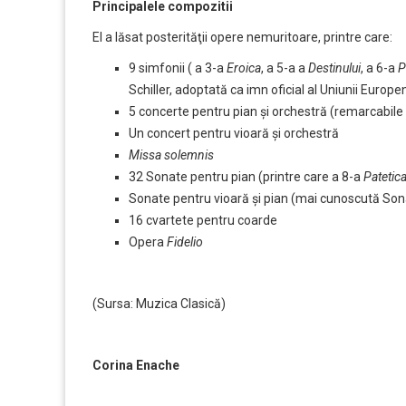
Principalele compozitii
El a lăsat posterităţii opere nemuritoare, printre care:
9 simfonii ( a 3-a
Eroica
, a 5-a a
Destinului
, a 6-a
P
Schiller, adoptată ca imn oficial al Uniunii Europe
5 concerte pentru pian şi orchestră (remarcabile a
Un concert pentru vioară şi orchestră
Missa solemnis
32 Sonate pentru pian (printre care a 8-a
Patetic
Sonate pentru vioară şi pian (mai cunoscută So
16 cvartete pentru coarde
Opera
Fidelio
(Sursa: Muzica Clasică)
Corina Enache