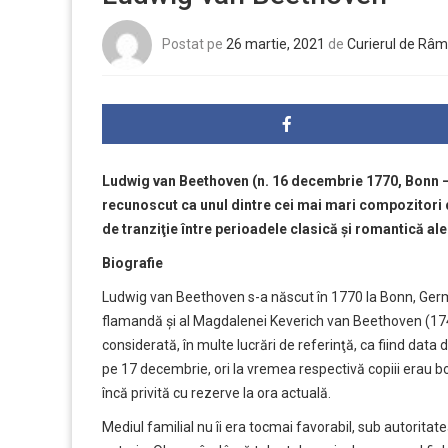
Postat pe
26 martie, 2021
de
Curierul de Râm
Ludwig van Beethoven
(n. 16 decembrie 1770, Bonn –
recunoscut ca unul dintre cei mai mari compozitori 
de tranziţie între perioadele clasică şi romantică ale
Biografie
Ludwig van Beethoven s-a născut în 1770 la Bonn, Germa
flamandă şi al Magdalenei Keverich van Beethoven (174
considerată, în multe lucrări de referinţă, ca fiind data
pe 17 decembrie, ori la vremea respectivă copiii erau 
încă privită cu rezerve la ora actuală.
Mediul familial nu îi era tocmai favorabil, sub autoritat