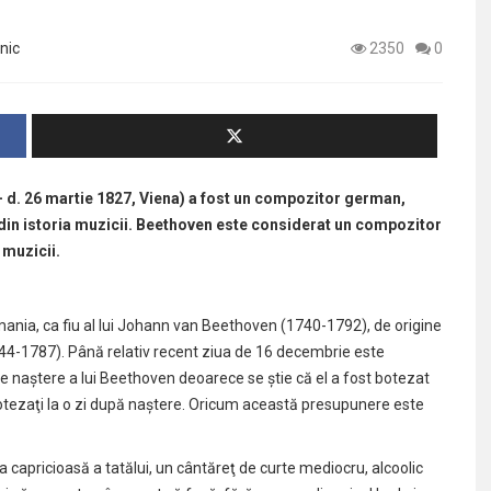
nic
2350
0
 d. 26 martie 1827, Viena) a fost un compozitor german,
din istoria muzicii. Beethoven este considerat un compozitor
 muzicii.
nia, ca fiu al lui Johann van Beethoven (1740-1792), de origine
4-1787). Până relativ recent ziua de 16 decembrie este
 de naştere a lui Beethoven deoarece se ştie că el a fost botezat
botezaţi la o zi după naştere. Oricum această presupunere este
ea capricioasă a tatălui, un cântăreţ de curte mediocru, alcoolic