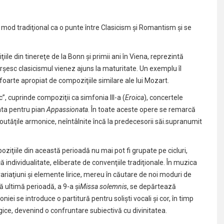
mod tradiţional ca o punte între Clasicism şi Romantism şi se
le din tinereţe de la Bonn şi primii ani în Viena, reprezintă
ârşesc clasicismul vienez ajuns la maturitate. Un exemplu îl
foarte apropiat de compoziţiile similare ale lui Mozart.
c”, cuprinde compoziţii ca simfonia III-a (
Eroica
), concertele
ata pentru pian
Appassionata
. În toate aceste opere se remarcă
utăţile armonice, neîntâlnite încă la predecesorii săi.supranumit
ziţiile din această perioadă nu mai pot fi grupate pe cicluri,
ă individualitate, eliberate de convenţiile tradiţionale. În muzica
, variaţiuni şi elemente lirice, mereu în căutare de noi moduri de
ă ultimă perioadă,
a 9-a
şi
Missa solemnis
, se depărtează
oniei se introduce o partitură pentru solişti vocali şi cor, în timp
rgice, devenind o confruntare subiectivă cu divinitatea.