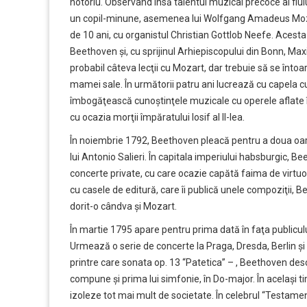
notoriu. Observând însă talentul muzical precoce al fiul
un copil-minune, asemenea lui Wolfgang Amadeus Mozart.
de 10 ani, cu organistul Christian Gottlob Neefe. Aces
Beethoven şi, cu sprijinul Arhiepiscopului din Bonn, Maximi
probabil câteva lecţii cu Mozart, dar trebuie să se întoa
mamei sale. În următorii patru ani lucrează cu capela curţ
îmbogăţească cunoştinţele muzicale cu operele aflate î
cu ocazia morţii împăratului Iosif al II-lea.
În noiembrie 1792, Beethoven pleacă pentru a doua oară 
lui Antonio Salieri. În capitala imperiului habsburgic, B
concerte private, cu care ocazie capătă faima de virtuos 
cu casele de editură, care îi publică unele compoziţii
dorit-o cândva şi Mozart.
În martie 1795 apare pentru prima dată în faţa publicul
Urmează o serie de concerte la Praga, Dresda, Berlin ş
printre care sonata op. 13 “Patetica” – , Beethoven des
compune şi prima lui simfonie, în Do-major. În acelaşi t
izoleze tot mai mult de societate. În celebrul “Testame