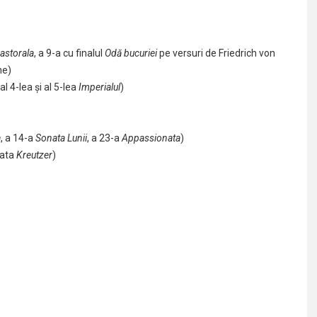
astorala
, a 9-a cu finalul
Odă bucuriei
pe versuri de Friedrich von
ne)
l 4-lea şi al 5-lea
Imperialul
)
a
, a 14-a
Sonata Lunii
, a 23-a
Appassionata
)
nata
Kreutzer
)