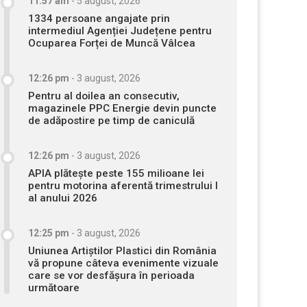
11:57 am
-
5 august, 2026
1334 persoane angajate prin
intermediul Agenției Județene pentru
Ocuparea Forței de Muncă Vâlcea
12:26 pm
-
3 august, 2026
Pentru al doilea an consecutiv,
magazinele PPC Energie devin puncte
de adăpostire pe timp de caniculă
12:26 pm
-
3 august, 2026
APIA plătește peste 155 milioane lei
pentru motorina aferentă trimestrului I
al anului 2026
12:25 pm
-
3 august, 2026
Uniunea Artiștilor Plastici din România
vă propune câteva evenimente vizuale
care se vor desfășura în perioada
următoare