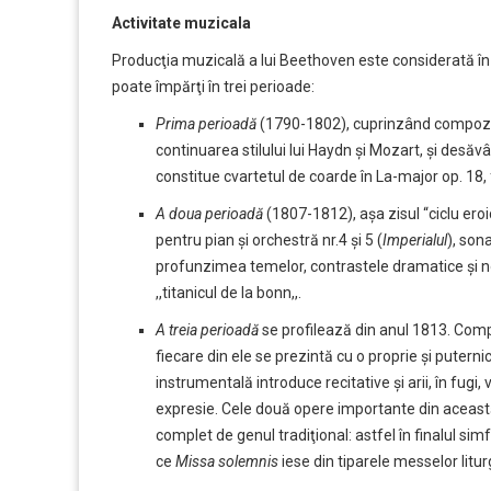
Activitate muzicala
Producţia muzicală a lui Beethoven este considerată în 
poate împărţi în trei perioade:
Prima perioadă
(1790-1802), cuprinzând compoziţii
continuarea stilului lui Haydn şi Mozart, şi desăv
constitue cvartetul de coarde în La-major op. 18, 
A doua perioadă
(1807-1812), aşa zisul “ciclu eroi
pentru pian şi orchestră nr.4 şi 5 (
Imperialul
), son
profunzimea temelor, contrastele dramatice şi no
,,titanicul de la bonn,,.
A treia perioadă
se profilează din anul 1813. Compo
fiecare din ele se prezintă cu o proprie şi puternic
instrumentală introduce recitative şi arii, în fugi
expresie. Cele două opere importante din aceast
complet de genul tradiţional: astfel în finalul simf
ce
Missa solemnis
iese din tiparele messelor litu