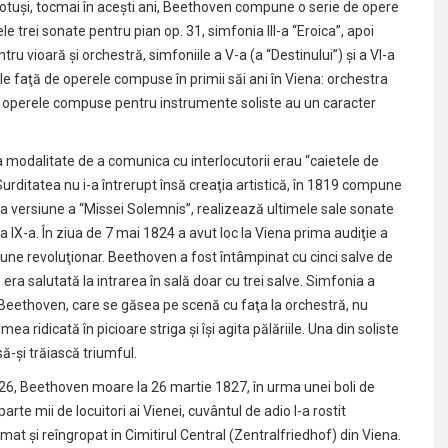
otuşi, tocmai în aceşti ani, Beethoven compune o serie de opere
le trei sonate pentru pian op. 31, simfonia III-a “Eroica”, apoi
u vioară şi orchestră, simfoniile a V-a (a “Destinului”) şi a VI-a
le faţă de operele compuse în primii săi ani în Viena: orchestra
 şi operele compuse pentru instrumente soliste au un caracter
 modalitate de a comunica cu interlocutorii erau “caietele de
 Surditatea nu i-a întrerupt însă creaţia artistică, în 1819 compune
ima versiune a “Missei Solemnis”, realizează ultimele sale sonate
 a IX-a. În ziua de 7 mai 1824 a avut loc la Viena prima audiţie a
pune revoluţionar. Beethoven a fost întâmpinat cu cinci salve de
 era salutată la intrarea în sală doar cu trei salve. Simfonia a
Beethoven, care se găsea pe scenă cu faţa la orchestră, nu
a ridicată în picioare striga şi îşi agita pălăriile. Una din soliste
ă-şi trăiască triumful.
1826, Beethoven moare la 26 martie 1827, în urma unei boli de
rte mii de locuitori ai Vienei, cuvântul de adio l-a rostit
umat şi reîngropat in Cimitirul Central (Zentralfriedhof) din Viena.