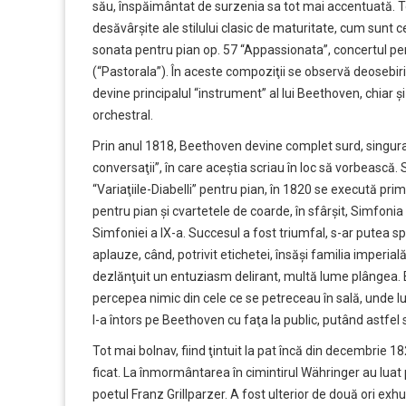
său, înspăimântat de surzenia sa tot mai accentuată. T
desăvârşite ale stilului clasic de maturitate, cum sunt ce
sonata pentru pian op. 57 “Appassionata”, concertul pentr
(“Pastorala”). În aceste compoziţii se observă deosebiri
devine principalul “instrument” al lui Beethoven, chiar
orchestral.
Prin anul 1818, Beethoven devine complet surd, singura
conversaţii”, în care aceştia scriau în loc să vorbească.
“Variaţiile-Diabelli” pentru pian, în 1820 se execută pr
pentru pian şi cvartetele de coarde, în sfârşit, Simfonia
Simfoniei a IX-a. Succesul a fost triumfal, s-ar putea s
aplauze, când, potrivit etichetei, însăşi familia imperială
dezlănţuit un entuziasm delirant, multă lume plângea. 
percepea nimic din cele ce se petreceau în sală, unde lume
l-a întors pe Beethoven cu faţa la public, putând astfel s
Tot mai bolnav, fiind ţintuit la pat încă din decembrie 
ficat. La înmormântarea în cimintirul Währinger au luat pa
poetul Franz Grillparzer. A fost ulterior de două ori exh