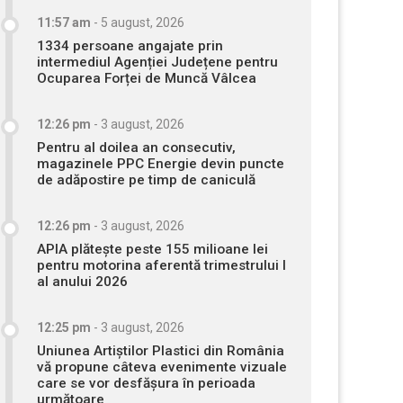
11:57 am
-
5 august, 2026
1334 persoane angajate prin
intermediul Agenției Județene pentru
Ocuparea Forței de Muncă Vâlcea
12:26 pm
-
3 august, 2026
Pentru al doilea an consecutiv,
magazinele PPC Energie devin puncte
de adăpostire pe timp de caniculă
12:26 pm
-
3 august, 2026
APIA plătește peste 155 milioane lei
pentru motorina aferentă trimestrului I
al anului 2026
12:25 pm
-
3 august, 2026
Uniunea Artiștilor Plastici din România
vă propune câteva evenimente vizuale
care se vor desfășura în perioada
următoare