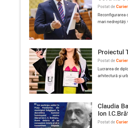
Postat de
Curie
Reconfigurarea ch
mari nedreptăți.
Proiectul 
Postat de
Curie
Lucrarea de diplo
arhitectură și u
Claudia Ba
Ion I.C.Br
Postat de
Curie