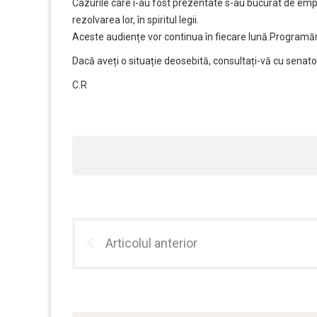
Cazurile care i-au fost prezentate s-au bucurat de empa
rezolvarea lor, în spiritul legii.
Aceste audiențe vor continua în fiecare lună.Programă
Dacă aveți o situație deosebită, consultați-vă cu sena
C.R
Articolul anterior