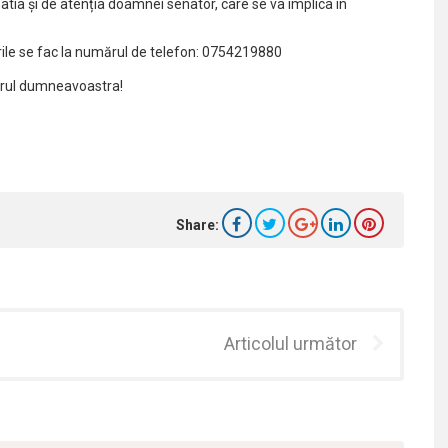
tia și de atenția doamnei senator, care se va implica în
rile se fac la numărul de telefon: 0754219880
torul dumneavoastra!
Share:
Articolul următor