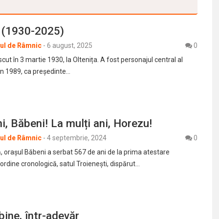
u (1930-2025)
rul de Râmnic
-
6 august, 2025
0
scut în 3 martie 1930, la Oltenița. A fost personajul central al
n 1989, ca președinte…
ni, Băbeni! La mulți ani, Horezu!
rul de Râmnic
-
4 septembrie, 2024
0
, orașul Băbeni a serbat 567 de ani de la prima atestare
rdine cronologică, satul Troienești, dispărut…
bine, într-adevăr