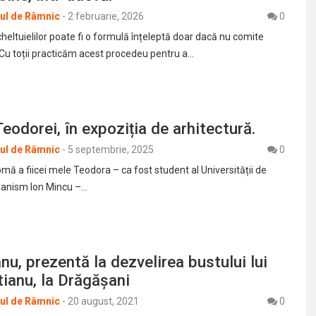
rul de Râmnic
-
2 februarie, 2026
0
eltuielilor poate fi o formulă înțeleptă doar dacă nu comite
 Cu toții practicăm acest procedeu pentru a…
Teodorei, în expoziția de arhitectură.
rul de Râmnic
-
5 septembrie, 2025
0
mă a fiicei mele Teodora – ca fost student al Universității de
rbanism Ion Mincu –…
nu, prezentă la dezvelirea bustului lui
ătianu, la Drăgășani
rul de Râmnic
-
20 august, 2021
0