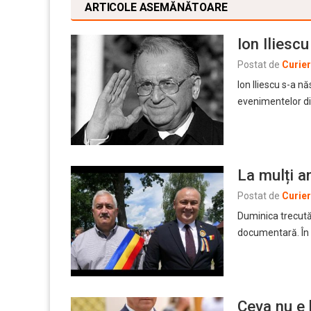
ARTICOLE ASEMĂNĂTOARE
Ion Iliesc
Postat de
Curie
Ion Iliescu s-a nă
evenimentelor di
La mulți a
Postat de
Curie
Duminica trecută
documentară. În o
Ceva nu e 