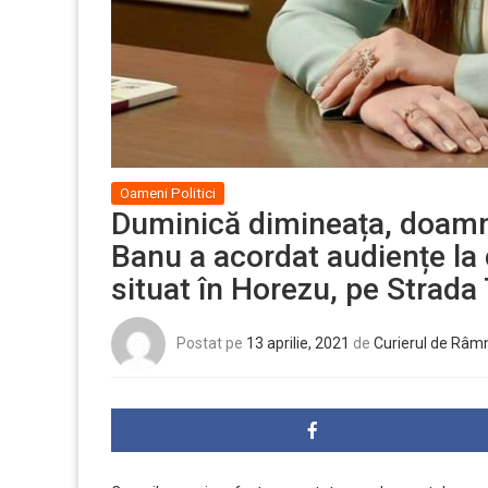
Oameni Politici
Duminică dimineața, doamn
Banu a acordat audiențe la
situat în Horezu, pe Strada
Postat pe
13 aprilie, 2021
de
Curierul de Râm