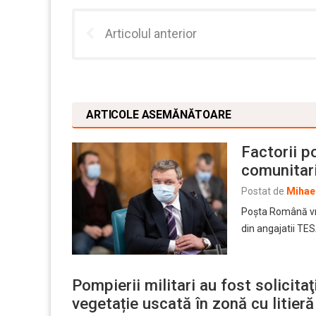
Articolul anterior
ARTICOLE ASEMĂNĂTOARE
Factorii p
comunitar
Postat de
Mihael
Poșta Română vre
din angajatii TES
Pompierii militari au fost solicita
vegetație uscată în zonă cu litier