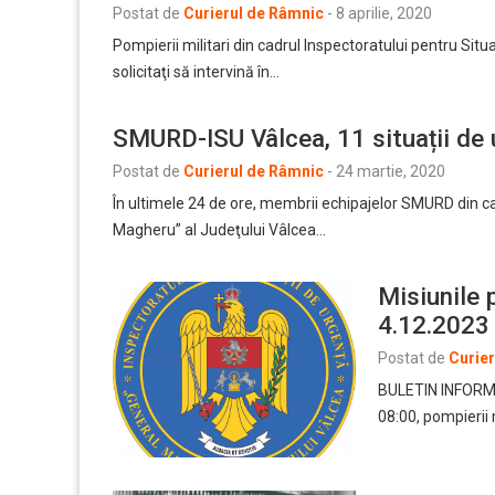
Postat de
Curierul de Râmnic
-
8 aprilie, 2020
Pompierii militari din cadrul Inspectoratului pentru Sit
solicitaţi să intervină în…
SMURD-ISU Vâlcea, 11 situații de 
Postat de
Curierul de Râmnic
-
24 martie, 2020
În ultimele 24 de ore, membrii echipajelor SMURD din ca
Magheru” al Judeţului Vâlcea…
Misiunile 
4.12.2023
Postat de
Curie
BULETIN INFORMA
08:00, pompierii 