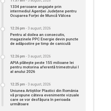
11:57 am
-
5 august, 2026
1334 persoane angajate prin
intermediul Agenției Județene pentru
Ocuparea Forței de Muncă Vâlcea
12:26 pm
-
3 august, 2026
Pentru al doilea an consecutiv,
magazinele PPC Energie devin puncte
de adăpostire pe timp de caniculă
12:26 pm
-
3 august, 2026
APIA plătește peste 155 milioane lei
pentru motorina aferentă trimestrului I
al anului 2026
12:25 pm
-
3 august, 2026
Uniunea Artiștilor Plastici din România
vă propune câteva evenimente vizuale
care se vor desfășura în perioada
următoare