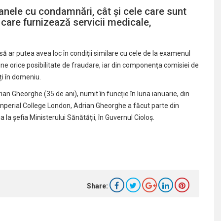
anele cu condamnări, cât și cele care sunt
 care furnizează servicii medicale,
să ar putea avea loc în condiții similare cu cele de la examenul
ne orice posibilitate de fraudare, iar din componența comisiei de
ți în domeniu.
an Gheorghe (35 de ani), numit în funcție în luna ianuarie, din
mperial College London, Adrian Gheorghe a făcut parte din
 la şefia Ministerului Sănătăţii, în Guvernul Cioloș.
Share: