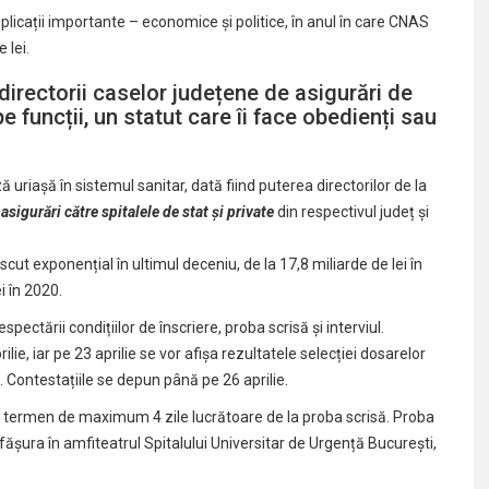
licații importante – economice și politice, în anul în care CNAS
 lei.
directorii caselor județene de asigurări de
e funcții, un statut care îi face obedienți sau
 uriașă în sistemul sanitar, dată fiind puterea directorilor de la
sigurări către spitalele de stat și private
din respectivul județ și
ut exponențial în ultimul deceniu, de la 17,8 miliarde de lei în
i în 2020.
pectării condițiilor de înscriere, proba scrisă și interviul.
e, iar pe 23 aprilie se vor afișa rezultatele selecției dosarelor
e. Contestațiile se depun până pe 26 aprilie.
în termen de maximum 4 zile lucrătoare de la proba scrisă. Proba
sfășura în amfiteatrul Spitalului Universitar de Urgență București,