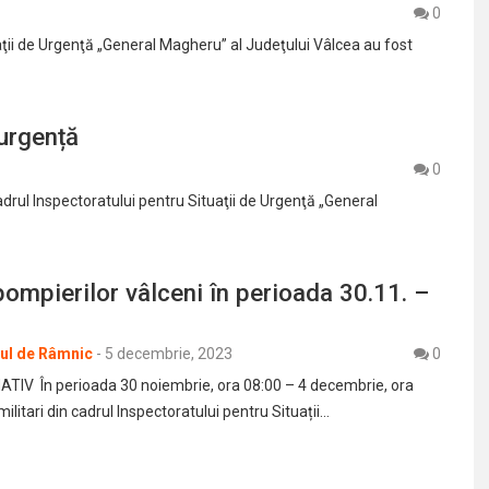
0
uaţii de Urgenţă „General Magheru” al Judeţului Vâlcea au fost
urgență
0
drul Inspectoratului pentru Situaţii de Urgenţă „General
pompierilor vâlceni în perioada 30.11. –
rul de Râmnic
-
5 decembrie, 2023
0
TIV În perioada 30 noiembrie, ora 08:00 – 4 decembrie, ora
militari din cadrul Inspectoratului pentru Situații…