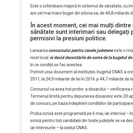
Este o schimbare majoră în sistemul de sănătate, cu imp
are cel mai mare buget din istoria sa, de 44,8 miliarde de
În acest moment, cei mai mulți dintre 
sănătate sunt interimari sau delegați p
permisivi la presiuni politice.
Lansarea
concursului pentru casele județene
este o miză
nivel local:
ei decid decontările de sume de la bugetul de a
în ce condiții se fac acestea.
Potrivit unui
document al instituției,
bugetul CNAS a cresc
2011, la 24,9 miliarde de lei în 2016 și 44,7 miliarde de le
Concursul va avea trei probe: a dosarului – verificarea res
Termenul limită pentru depunerea dosarelor este 20 aprili
de concurs, pe baza îndeplinirii condițiilor de participar
Proba scrisă este programată pe 6 mai, iar interviul – 
scrisă pentru toți candidații din toate județele se va de
iar interviurile – la sediul CNAS.