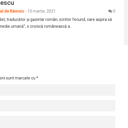
rescu
rul de Râmnic
-
10 martie, 2021
0
st, traducător şi gazetar român, scriitor fecund, care aspira să
omedie umană”, o cronică românească a…
orii sunt marcate cu
*