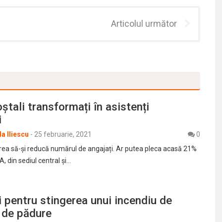
Articolul următor
oștali transformați în asistenți
i
a Iliescu
-
25 februarie, 2021
0
a să-și reducă numărul de angajați. Ar putea pleca acasă 21%
A, din sediul central și…
ţi pentru stingerea unui incendiu de
ă de pădure