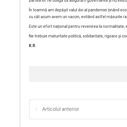
partea lor ne obligă să asigurăm guvernarea și nu există
În toamnă am depășit valul doi al pandemiei ținând eco
cu cât acum avem un vaccin, evitând astfel măsurile rad
Este un efort național pentru revenirea la normalitate, 
Ne trebuie maturitate politică, solidaritate, rigoare și co
K.R.
Articolul anterior