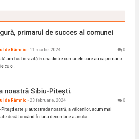
gură, primarul de succes al comunei
rul de Râmnic
-
11 martie, 2024
0
ă am fost în vizită în una dintre comunele care au ca primar o
ie cu o…
 noastră Sibiu-Pitești.
rul de Râmnic
-
23 februarie, 2024
0
Pitești este și autostrada noastră, a vâlcenilor, acum mai
tate decât oricând. În luna decembrie a anului…