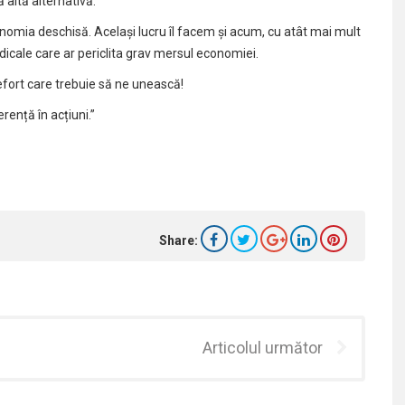
 altă alternativă.
nomia deschisă. Același lucru îl facem și acum, cu atât mai mult
icale care ar periclita grav mersul economiei.
efort care trebuie să ne unească!
erență în acțiuni.”
Share:
Articolul următor