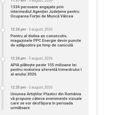
11:57 am
-
5 august, 2026
1334 persoane angajate prin
intermediul Agenției Județene pentru
Ocuparea Forței de Muncă Vâlcea
12:26 pm
-
3 august, 2026
Pentru al doilea an consecutiv,
magazinele PPC Energie devin puncte
de adăpostire pe timp de caniculă
12:26 pm
-
3 august, 2026
APIA plătește peste 155 milioane lei
pentru motorina aferentă trimestrului I
al anului 2026
12:25 pm
-
3 august, 2026
Uniunea Artiștilor Plastici din România
vă propune câteva evenimente vizuale
care se vor desfășura în perioada
următoare