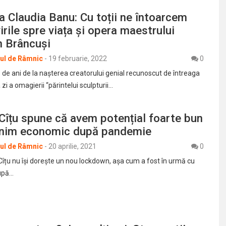
 Claudia Banu: Cu toții ne întoarcem
irile spre viața și opera maestrului
n Brâncuși
rul de Râmnic
-
19 februarie, 2022
0
 de ani de la nașterea creatorului genial recunoscut de întreaga
zi a omagierii “părintelui sculpturii…
Cîțu spune că avem potențial foarte bun
enim economic după pandemie
rul de Râmnic
-
20 aprilie, 2021
0
Cîțu nu își dorește un nou lockdown, așa cum a fost în urmă cu
după…