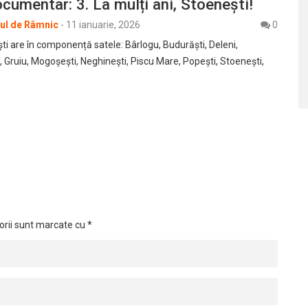
cumentar: 3. La mulți ani, Stoenești!
rul de Râmnic
-
11 ianuarie, 2026
0
 are în componență satele: Bârlogu, Budurăști, Deleni,
i, Gruiu, Mogoșești, Neghinești, Piscu Mare, Popești, Stoenești,
orii sunt marcate cu
*