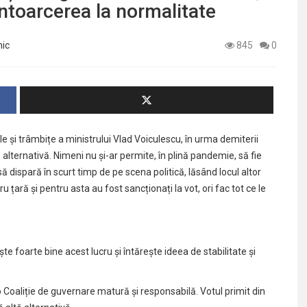
întoarcerea la normalitate
nic
845
0
le și trâmbițe a ministrului Vlad Voiculescu, în urma demiterii
ă alternativă. Nimeni nu și-ar permite, în plină pandemie, să fie
să dispară în scurt timp de pe scena politică, lăsând locul altor
 țară și pentru asta au fost sancționați la vot, ori fac tot ce le
 foarte bine acest lucru și întărește ideea de stabilitate și
 Coaliție de guvernare matură și responsabilă. Votul primit din