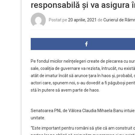
responsabilă și va asigura 
Postat pe
20 aprilie, 2021
de
Curierul de Râm
Pe fondul micilor neînțelegeri create de plecarea cu sur
sale, coaliția de guvernare va rezista, întrucât, nu exist
atât de imatur încât să arunce țara în haos și, probabil, 
actori care, spunem noi, s-au dovedit a fi păguboși pentru
stă în putere să avem parte de haos.
Senatoarea PNL de Vâlcea Claudia Mihaela Banu intuiește
unitate.
“Este important pentru români să știe că am construit o