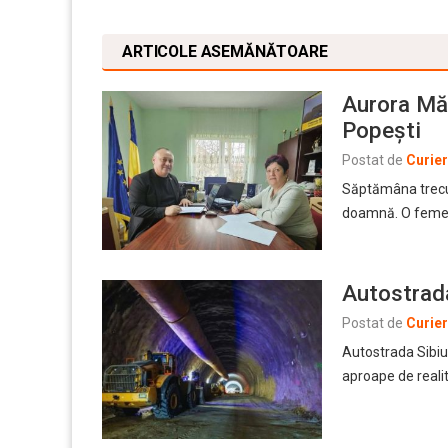
ARTICOLE ASEMĂNĂTOARE
Aurora Mă
Popești
Postat de
Curie
Săptămâna trecut
doamnă. O feme
Autostrada
Postat de
Curie
Autostrada Sibiu-
aproape de reali