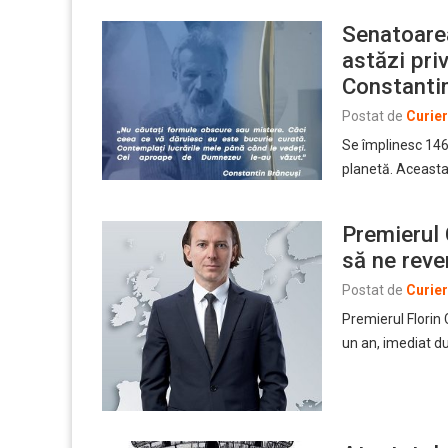
Senatoarea
astăzi priv
Constanti
Postat de
Curie
Se împlinesc 146
planetă. Aceasta 
Premierul 
să ne rev
Postat de
Curie
Premierul Florin 
un an, imediat 