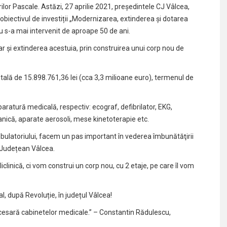
ilor Pascale. Astăzi, 27 aprilie 2021, președintele CJ Vâlcea,
obiectivul de investiții „Modernizarea, extinderea și dotarea
u s-a mai intervenit de aproape 50 de ani.
ar și extinderea acestuia, prin construirea unui corp nou de
otală de 15.898.761,36 lei (cca 3,3 milioane euro), termenul de
aratură medicală, respectiv: ecograf, defibrilator, EKG,
vanică, aparate aerosoli, mese kinetoterapie etc.
bulatoriului, facem un pas important în vederea îmbunătăţirii
ui Județean Vâlcea.
clinică, ci vom construi un corp nou, cu 2 etaje, pe care îl vom
al, după Revoluție, în județul Vâlcea!
ecesară cabinetelor medicale.” – Constantin Rădulescu,