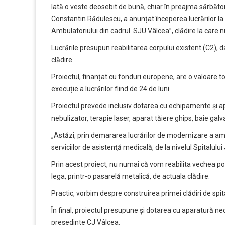
Iată o veste deosebit de bună, chiar în preajma sărbător
Constantin Rădulescu, a anunțat începerea lucrărilor la 
Ambulatoriului din cadrul SJU Vâlcea”, clădire la care n
Lucrările presupun reabilitarea corpului existent (C2), d
clădire.
Proiectul, finanțat cu fonduri europene, are o valoare t
execuție a lucrărilor fiind de 24 de luni.
Proiectul prevede inclusiv dotarea cu echipamente și ap
nebulizator, terapie laser, aparat tăiere ghips, baie gal
„Astăzi, prin demararea lucrărilor de modernizare a am
serviciilor de asistenţă medicală, de la nivelul Spitalul
Prin acest proiect, nu numai că vom reabilita vechea poli
lega, printr-o pasarelă metalică, de actuala clădire.
Practic, vorbim despre construirea primei clădiri de spit
În final, proiectul presupune și dotarea cu aparatură n
președinte CJ Vâlcea.