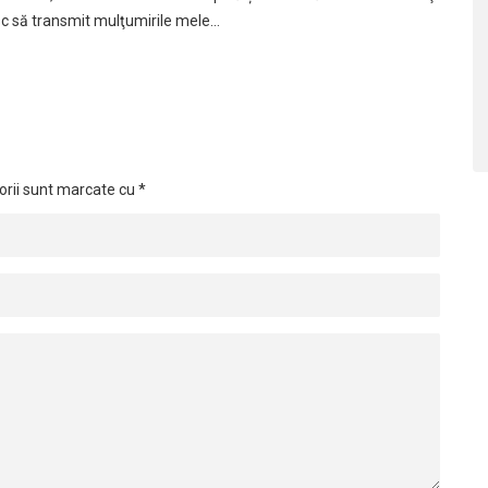
esc să transmit mulţumirile mele…
orii sunt marcate cu
*