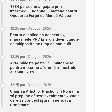
11:57 am
-
5 august, 2026
1334 persoane angajate prin
intermediul Agenției Județene pentru
Ocuparea Forței de Muncă Vâlcea
12:26 pm
-
3 august, 2026
Pentru al doilea an consecutiv,
magazinele PPC Energie devin puncte
de adăpostire pe timp de caniculă
12:26 pm
-
3 august, 2026
APIA plătește peste 155 milioane lei
pentru motorina aferentă trimestrului I
al anului 2026
12:25 pm
-
3 august, 2026
Uniunea Artiștilor Plastici din România
vă propune câteva evenimente vizuale
care se vor desfășura în perioada
următoare