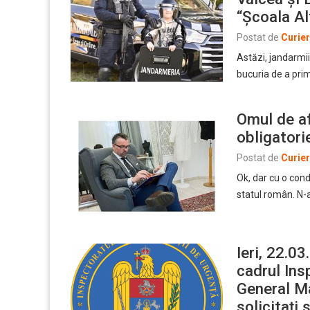
“Școala Al
Postat de
Curie
Astăzi, jandarmi
bucuria de a prim
Omul de af
obligatori
Postat de
Curie
Ok, dar cu o cond
statul român. N-a
Ieri, 22.03
cadrul Ins
General Ma
solicitați