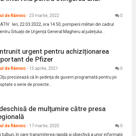
rul de Râmnic
-
23 martie, 2022
0
IV Ieri, 22.03.2022, ora 14.50, pompierii militari din cadrul
pentru Situații de Urgență General Magheru al județului…
întrunit urgent pentru achiziționarea
mportant de Pfizer
rul de Râmnic
-
15 aprilie, 2021
0
 Cîţu precizează că în şedinţa de guvern programată pentru joi
optate o serie de proiecte…
deschisă de mulţumire către presa
regională
rul de Râmnic
-
17 martie, 2020
0
 tulburi, în care transmiterea rapidă şi obiectivă a unor informaţii