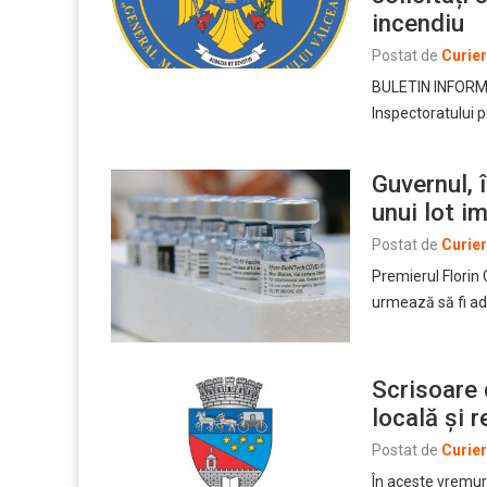
incendiu
Postat de
Curie
BULETIN INFORMAT
Inspectoratului 
Guvernul, 
unui lot i
Postat de
Curie
Premierul Florin
urmează să fi ad
Scrisoare 
locală şi 
Postat de
Curie
În aceste vremuri