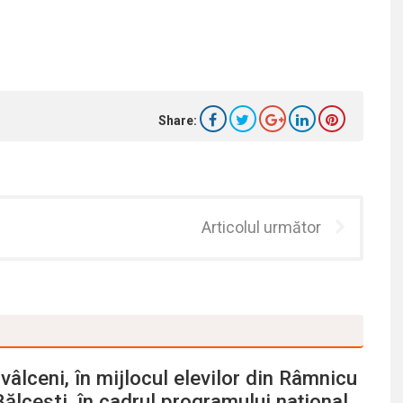
Share:
Articolul următor
vâlceni, în mijlocul elevilor din Râmnicu
Bălcești, în cadrul programului național