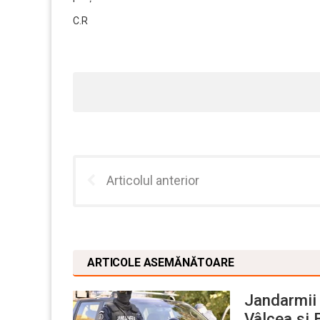
C.R
Articolul anterior
ARTICOLE ASEMĂNĂTOARE
Jandarmii 
Vâlcea și 