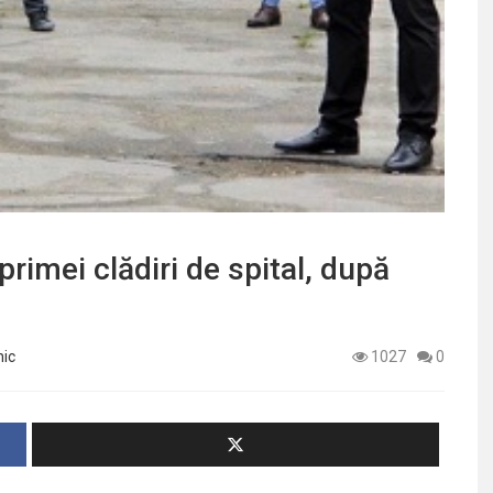
rimei clădiri de spital, după
nic
1027
0