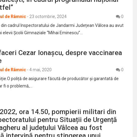
tfel”
rul de Râmnic
-
23 octombrie, 2024
0
i din cadrul Inspectoratului de Jandarmi Județean Vâlcea au avut
i elevii Școlii Gimnaziale “Mihai Eminescu”…
aceri Cezar Ionașcu, despre vaccinarea
e
rul de Râmnic
-
4 mai, 2020
0
iție.O poliță de asigurare făcută de producător și garantată de
r fi o problemă,…
.2022, ora 14.50, pompierii militari din
pectoratului pentru Situații de Urgență
gheru al județului Vâlcea au fost
 să intervină pentru stingerea unui