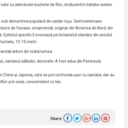
ărcate cu adevărate buchete de flori, strălucind în bătata razelor
 sub denumirea populară de
castan roșu. Sunt numeroase
rbore de foioase, ornamental, originar din America de Nord, din
 Epitetul specific îl onorează pe botanistul olandez din secolul
turitate, 12-15 metri.
entali arbori din toată lumea.
, castanul sălbatic, decorativ. A fost adus din Peninsula
 din China și Japonia, care se pot confunda ușor cu castanii, dar au
flori și în iunie, concomitent cu teii.
Share: