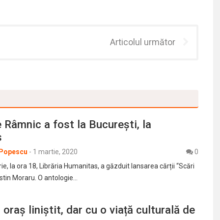
Articolul următor
e Râmnic a fost la București, la
s
 Popescu
-
1 martie, 2020
0
rie, la ora 18, Librăria Humanitas, a găzduit lansarea cărții “Scări
ustin Moraru. O antologie…
oraș liniștit, dar cu o viață culturală de