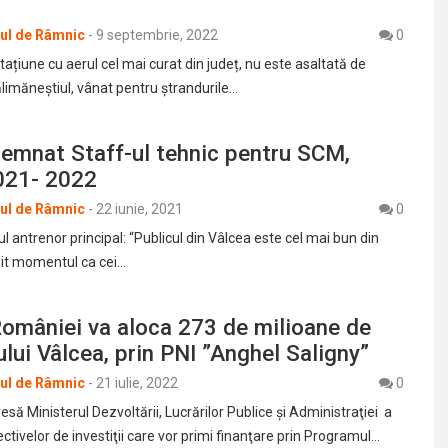
rul de Râmnic
-
9 septembrie, 2022
0
 stațiune cu aerul cel mai curat din județ, nu este asaltată de
ălimăneștiul, vânat pentru ștrandurile…
semnat Staff-ul tehnic pentru SCM,
021- 2022
rul de Râmnic
-
22 iunie, 2021
0
l antrenor principal: “Publicul din Vâlcea este cel mai bun din
t momentul ca cei…
omâniei va aloca 273 de milioane de
ului Vâlcea, prin PNI ”Anghel Saligny”
rul de Râmnic
-
21 iulie, 2022
0
ă Ministerul Dezvoltării, Lucrărilor Publice şi Administraţiei a
iectivelor de investiţii care vor primi finanţare prin Programul…