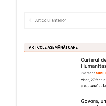
Articolul anterior
ARTICOLE ASEMĂNĂTOARE
Curierul d
Humanita
Postat de
Silviu
Vineri, 27 februa
și capcane” de I
Govora, un 