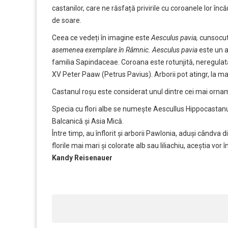
castanilor, care ne răsfață privirile cu coroanele lor înc
de soare.
Ceea ce vedeți în imagine este
Aesculus pavia,
cunsocut
asemenea exemplare în Râmnic. Aesculus pavia
este un a
familia Sapindaceae. Coroana este rotunjită, neregulată.
XV Peter Paaw (Petrus Pavius). Arborii pot atingr, la ma
Castanul roșu este considerat unul dintre cei mai ornam
Specia cu flori albe se numește Aescullus Hippocastanus
Balcanică și Asia Mică.
Între timp, au înflorit și arborii Pawlonia, aduși cândva
florile mai mari și colorate alb sau liliachiu, aceștia vor în
Kandy Reisenauer