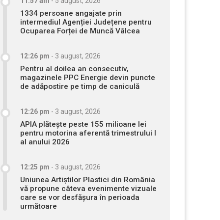
11:57 am
-
5 august, 2026
1334 persoane angajate prin
intermediul Agenției Județene pentru
Ocuparea Forței de Muncă Vâlcea
12:26 pm
-
3 august, 2026
Pentru al doilea an consecutiv,
magazinele PPC Energie devin puncte
de adăpostire pe timp de caniculă
12:26 pm
-
3 august, 2026
APIA plătește peste 155 milioane lei
pentru motorina aferentă trimestrului I
al anului 2026
12:25 pm
-
3 august, 2026
Uniunea Artiștilor Plastici din România
vă propune câteva evenimente vizuale
care se vor desfășura în perioada
următoare