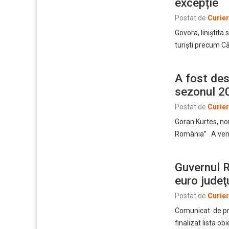
excepție
Postat de
Curie
Govora, liniștita
turiști precum C
A fost de
sezonul 2
Postat de
Curie
Goran Kurtes, nou
România” A veni
Guvernul R
euro judeţ
Postat de
Curie
Comunicat de pres
finalizat lista ob