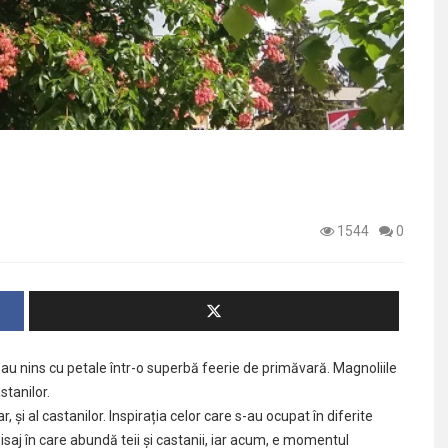
1544
0
re au nins cu petale într-o superbă feerie de primăvară. Magnoliile
stanilor.
și al castanilor. Inspirația celor care s-au ocupat în diferite
saj în care abundă teii și castanii, iar acum, e momentul