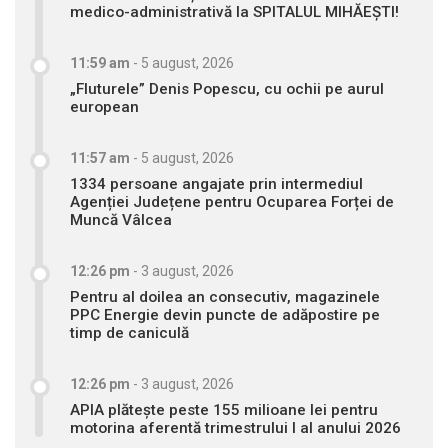
medico-administrativă la SPITALUL MIHĂEȘTI!
11:59 am
-
5 august, 2026
„Fluturele” Denis Popescu, cu ochii pe aurul
european
11:57 am
-
5 august, 2026
1334 persoane angajate prin intermediul
Agenției Județene pentru Ocuparea Forței de
Muncă Vâlcea
12:26 pm
-
3 august, 2026
Pentru al doilea an consecutiv, magazinele
PPC Energie devin puncte de adăpostire pe
timp de caniculă
12:26 pm
-
3 august, 2026
APIA plătește peste 155 milioane lei pentru
motorina aferentă trimestrului I al anului 2026