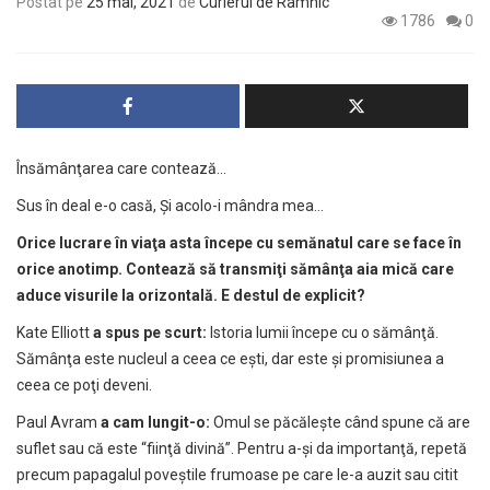
Postat pe
25 mai, 2021
de
Curierul de Râmnic
1786
0
Însămânţarea care contează…
Sus în deal e-o casă, Şi acolo-i mândra mea…
Orice lucrare în viaţa asta începe cu semănatul care se face în
orice anotimp. Contează să transmiţi sămânţa aia mică care
aduce visurile la orizontală. E destul de explicit?
Kate Elliott
a spus pe scurt:
Istoria lumii începe cu o sămânţă.
Sămânţa este nucleul a ceea ce eşti, dar este şi promisiunea a
ceea ce poţi deveni.
Paul Avram
a cam lungit-o:
Omul se păcăleşte când spune că are
suflet sau că este “fiinţă divină”. Pentru a-şi da importanţă, repetă
precum papagalul poveştile frumoase pe care le-a auzit sau citit