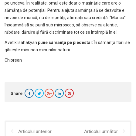
pe undeva. În realitate, omul este doar o maşinărie care are o
sămânţă de potenţial. Pentru a ajuta sămânţa să se dezvolte e
nevoie de muncă, nu de repetiţii, afirmaţii sau credinţă. “Munca”
înseamnă să se pună sub microscop, să observe cu atenţie,
răbdare, dăruire şi fără discriminare tot ce se întâmplă în el.
Avetik Isahakyan
pune sămânţa pe piedestal:
În sămânţa florii se
găseşte minunea minunilor naturii.
Chiorean
Share:
Articolul anterior
Articolul următor