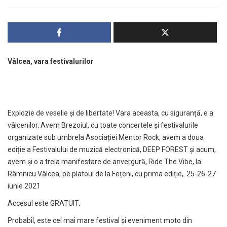
V
âlcea, vara festivalurilor
Explozie de veselie și de libertate! Vara aceasta, cu siguranță, e a
vâlcenilor. Avem Brezoiul, cu toate concertele și festivalurile
organizate sub umbrela Asociației Mentor Rock, avem a doua
ediție a Festivalului de muzică electronică, DEEP FOREST și acum,
avem și o a treia manifestare de anvergură, Ride The Vibe, la
Râmnicu Vâlcea, pe platoul de la Fețeni, cu prima ediție, 25-26-27
iunie 2021
Accesul este GRATUIT.
Probabil, este cel mai mare festival și eveniment moto din