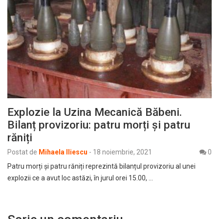
Explozie la Uzina Mecanică Băbeni.
Bilanț provizoriu: patru morți și patru
răniți
Postat de
Mihaela Iliescu
-
18 noiembrie, 2021
0
Patru morți și patru răniți reprezintă bilanțul provizoriu al unei
explozii ce a avut loc astăzi, în jurul orei 15.00, …