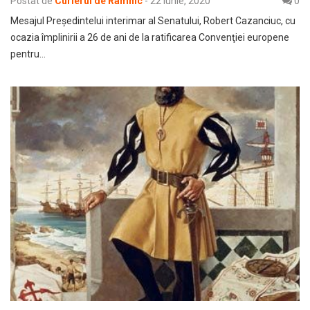
Postat de
Curierul de Râmnic
-
22 iunie, 2020
0
Mesajul Președintelui interimar al Senatului, Robert Cazanciuc, cu
ocazia împlinirii a 26 de ani de la ratificarea Convenţiei europene
pentru…