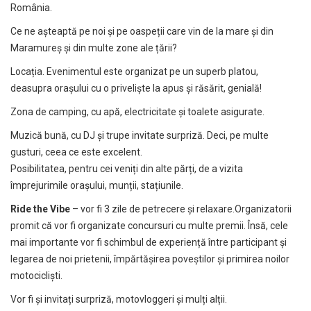
România.
Ce ne așteaptă pe noi și pe oaspeții care vin de la mare și din
Maramureș și din multe zone ale țării?
Locația. Evenimentul este organizat pe un superb platou,
deasupra orașului cu o priveliște la apus și răsărit, genială!
Zona de camping, cu apă, electricitate și toalete asigurate.
Muzică bună, cu DJ și trupe invitate surpriză. Deci, pe multe
gusturi, ceea ce este excelent.
Posibilitatea, pentru cei veniți din alte părți, de a vizita
împrejurimile orașului, munții, stațiunile.
Ride the Vibe
– vor fi 3 zile de petrecere și relaxare.Organizatorii
promit că vor fi organizate concursuri cu multe premii. Însă, cele
mai importante vor fi schimbul de experiență între participant și
legarea de noi prietenii, împărtășirea poveștilor și primirea noilor
motocicliști.
Vor fi și invitați surpriză, motovloggeri și mulți alții.