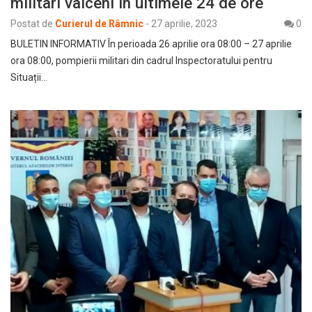
militari vâlceni în ultimele 24 de ore
Postat de
Curierul de Râmnic
-
27 aprilie, 2023
0
BULETIN INFORMATIV În perioada 26 aprilie ora 08:00 – 27 aprilie
ora 08:00, pompierii militari din cadrul Inspectoratului pentru
Situații…