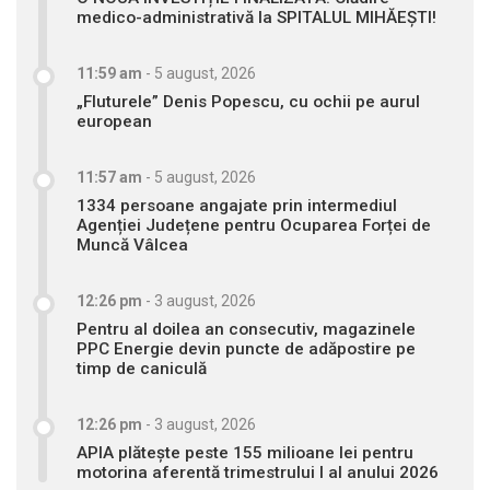
medico-administrativă la SPITALUL MIHĂEȘTI!
11:59 am
-
5 august, 2026
„Fluturele” Denis Popescu, cu ochii pe aurul
european
11:57 am
-
5 august, 2026
1334 persoane angajate prin intermediul
Agenției Județene pentru Ocuparea Forței de
Muncă Vâlcea
12:26 pm
-
3 august, 2026
Pentru al doilea an consecutiv, magazinele
PPC Energie devin puncte de adăpostire pe
timp de caniculă
12:26 pm
-
3 august, 2026
APIA plătește peste 155 milioane lei pentru
motorina aferentă trimestrului I al anului 2026