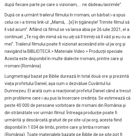
după fiecare parte pe care o vizionam, … ne dădeau lacrimile”.
După ce a urmărit trailerul filmului în rromani, un bărbat i-a spus
celui ce i-a trimis link-ul: „Mamă, …[e] în țigănește! Trimite filmul să
îl văd acum”. Aflând că filmul se va lansa abia pe 26 iulie 2021, el a
continuat: „Te rog din inimă să nu uiți să îl trimiți să îl văd și eu cu ai
mei”. Trailerul filmului poate fi vizionat accesând site-ul jw.org și
navigând la BIBLIOTECĂ > Materiale Video > Producții speciale.
Acesta este disponibil în multe dialecte rromani, printre care și
rromani (România).
Lungmetrajul bazat pe Biblie durează în total două ore și prezintă
viața profetului Daniel, așa cum o dezvăluie Cuvântul lui
Dumnezeu. El arată cum a reacționat profetul Daniel când a trecut
prin probleme care i-au pus la încercare credința. Se estimează că
peste 40 000 de persoane vorbitoare de rromani din România și
din străinătate vor urmări filmul. Întreaga producție poate fi
urmărită și descărcată gratuit de pe site-ul jw.org, acesta fiind
disponibil în 1 034 de limbi, printre care și limba rromani
(România). Toate materialele bazate pe Biblie de pe site pot fi