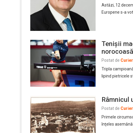
Astăzi, 12 decembr
Europene s-a vot
Tenișii ma
norocoasă 
Postat de
Curie
Tripla campioană
lipind pietricele
Râmnicul u
Postat de
Curie
Primele circumscr
înţeles asemănăto