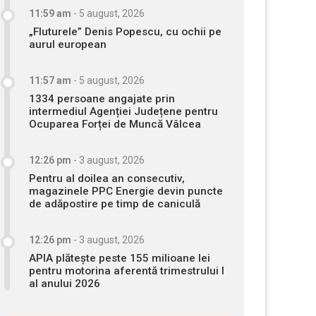
11:59 am
-
5 august, 2026
„Fluturele” Denis Popescu, cu ochii pe
aurul european
11:57 am
-
5 august, 2026
1334 persoane angajate prin
intermediul Agenției Județene pentru
Ocuparea Forței de Muncă Vâlcea
12:26 pm
-
3 august, 2026
Pentru al doilea an consecutiv,
magazinele PPC Energie devin puncte
de adăpostire pe timp de caniculă
12:26 pm
-
3 august, 2026
APIA plătește peste 155 milioane lei
pentru motorina aferentă trimestrului I
al anului 2026