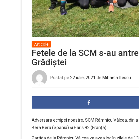
Articole
Fetele de la SCM s-au antren
Grădiștei
Postat pe
22 iulie, 2021
de
Mihaela Iliescu
Adversara echipei noastre, SCM Râmnicu Vâlcea, din a I
Bera Bera (Spania) și Paris 92 (Franța).
Partida de la Râmnicu Vâlcea va avea loc în zilele de 1