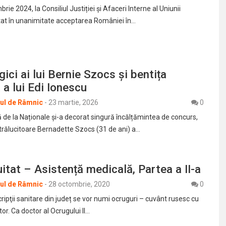
ie 2024, la Consiliul Justiției și Afaceri Interne al Uniunii
at în unanimitate acceptarea României în…
gici ai lui Bernie Szocs și bentița
a lui Edi Ionescu
rul de Râmnic
-
23 martie, 2026
0
 de la Naționale și-a decorat singură încălțămintea de concurs,
 strălucitoare Bernadette Szocs (31 de ani) a…
itat – Asistență medicală, Partea a II-a
rul de Râmnic
-
28 octombrie, 2020
0
ipţii sanitare din județ se vor numi ocruguri – cuvânt rusesc cu
r. Ca doctor al Ocrugului II…