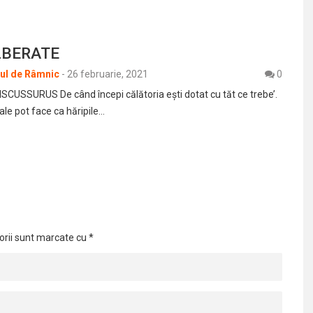
LBERATE
rul de Râmnic
-
26 februarie, 2021
0
USSURUS De când începi călătoria eşti dotat cu tăt ce trebe’.
ale pot face ca hăripile…
orii sunt marcate cu
*