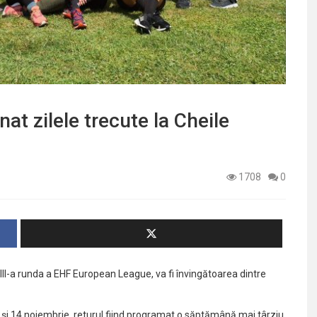
at zilele trecute la Cheile
1708
0
II-a runda a EHF European League, va fi învingătoarea dintre
3 și 14 noiembrie, returul fiind programat o săptămână mai târziu,