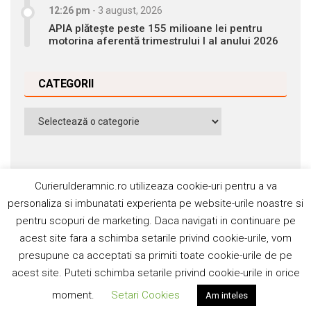
12:26 pm
-
3 august, 2026
APIA plătește peste 155 milioane lei pentru
motorina aferentă trimestrului I al anului 2026
CATEGORII
Categorii
Curierulderamnic.ro utilizeaza cookie-uri pentru a va
personaliza si imbunatati experienta pe website-urile noastre si
pentru scopuri de marketing. Daca navigati in continuare pe
Contact
Publicitate
Abonamente
acest site fara a schimba setarile privind cookie-urile, vom
Politica de cookie
Termeni si condiţii
presupune ca acceptati sa primiti toate cookie-urile de pe
acest site. Puteti schimba setarile privind cookie-urile in orice
©2006-2020 Silviu Popescu. Toate drepturile rezervate. ISSN:
moment.
Setari Cookies
Am inteles
1842-4589