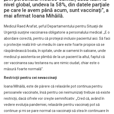
nivel global, undeva la 58%, din datele parţiale
pe care le avem până acum, sunt vaccinaţi”, a
mai afirmat Ioana Mihăilă.
Medicul Raed Arafat, şeful Departamentului pentru Situaţii de
Urgenţă susţine vaccinarea obligatorie a personalului medical. „E o
abordare corectă, pentru că protejezi inclusiv pacientul aici. Să faci
o protecţie reală într-un mediu în care este foarte propice să se
răspândească boala, în spitale, unde ai oamenii în saloane, unde
medicul şi asistenta se plimbă de la un pacient la altul, faptul că
cer vaccinarea sau testarea nu are nimic ciudat, chiar este o
măsură foarte normală”.
Restricţii pentru cei nevaccinaţi
Ioana Mihăilă, este de părere că relaxările pot continua pentru
persoanele vaccinate, însă pentru cei neimunizaţi trebuie să existe
restricţii, dacă cifrele vor creşte semnificativ: „Cred că, având în
vedere evoluţia pandemiei, relaxările pentru vaccinaţi pot să
continue şi mi se pare normal ca vaccinaţii să stea în continuare în