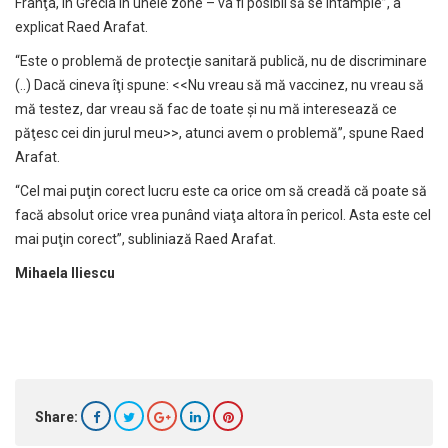
Franţa, în Grecia în unele zone – va fi posibil să se întâmple”, a
explicat Raed Arafat.
“Este o problemă de protecţie sanitară publică, nu de discriminare
(..) Dacă cineva îţi spune: <<Nu vreau să mă vaccinez, nu vreau să
mă testez, dar vreau să fac de toate şi nu mă interesează ce
păţesc cei din jurul meu>>, atunci avem o problemă”, spune Raed
Arafat.
“Cel mai puţin corect lucru este ca orice om să creadă că poate să
facă absolut orice vrea punând viaţa altora în pericol. Asta este cel
mai puţin corect”, subliniază Raed Arafat.
Mihaela Iliescu
Share: