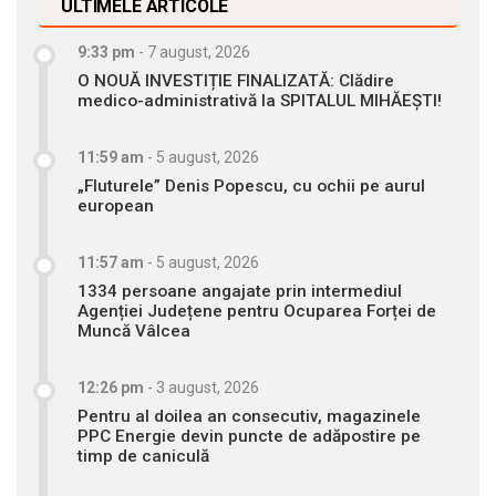
ULTIMELE ARTICOLE
9:33 pm
-
7 august, 2026
O NOUĂ INVESTIȚIE FINALIZATĂ: Clădire
medico-administrativă la SPITALUL MIHĂEȘTI!
11:59 am
-
5 august, 2026
„Fluturele” Denis Popescu, cu ochii pe aurul
european
11:57 am
-
5 august, 2026
1334 persoane angajate prin intermediul
Agenției Județene pentru Ocuparea Forței de
Muncă Vâlcea
12:26 pm
-
3 august, 2026
Pentru al doilea an consecutiv, magazinele
PPC Energie devin puncte de adăpostire pe
timp de caniculă