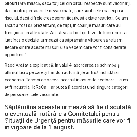
birouri fără mască, dacă toţi cei din biroul respectiv sunt vaccinaţi,
dar, pentru persoanele nevaccinate, care sunt cele mai expuse
riscului, dacă cifrele cresc semnificativ, să existe restricţii. Ce am
făcut a fost să prezentăm, de fapt, în coaliţie măsuri care au
funcţionat în alte state. Acestea au fost ipoteze de lucru, nu s-a
luat încă o decizie, urmează ca săptămâna viitoare să reluăm
fiecare dintre aceste măsuri şi să vedem care vor fi considerate
opportune”.
Raed Arafat a explicat că, în valul 4, abordarea se schimbă şi
ultimul lucru pe care şi l-ar dori autorităţile ar fi să închidă iar
economia. Tocmai de aceea, accesul în anumite sectoare – cum
ar fi industria HoReCa – ar putea fi acordat unei singure categorii
de persoane: cele vaccinate.
Săptămâna aceasta urmează să fie discutată
o eventuală hotărâre a Comitetului pentru
Situaţii de Urgenţă pentru măsurile care vor fi
în vigoare de la 1 august.