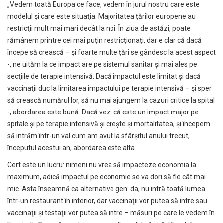
„Vedem toată Europa ce face, vedem în jurul nostru care este
modelul şi care este situaţia. Majoritatea ţărilor europene au
restricţii mult mai mari decât la noi. În ziua de astăzi, poate
rămânem printre cei mai puţin restricţionaţi, dar e clar că dacă
începe să crească – şi foarte multe ţări se gândesc la acest aspect
-, ne uităm la ce impact are pe sistemul sanitar şi mai ales pe
secţiile de terapie intensivă. Dacă impactul este limitat şi dacă
vaccinaţii duc la limitarea impactului pe terapie intensivă – şi sper
să crească numărul lor, să nu mai ajungem la cazuri critice la spital
-, abordarea este bună. Dacă vezi că este un impact major pe
spitale şi pe terapie intensivă şi creşte şi mortalitatea, şi începem
să intrăm într-un val cum am avut la sfârşitul anului trecut,
începutul acestui an, abordarea este alta.
Cert este un lucru: nimeni nu vrea să impacteze economia la
maximum, adică impactul pe economie se va dori să fie cât mai
mic. Asta înseamnă ca alternative gen: da, nu intră toată lumea
într-un restaurant în interior, dar vaccinaţii vor putea să intre sau
vaccinaţii şi testaţii vor putea să intre – măsuri pe care le vedem în