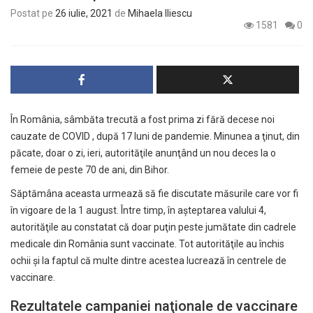
Postat pe
26 iulie, 2021
de
Mihaela Iliescu
1581
0
În România, sâmbăta trecută a fost prima zi fără decese noi
cauzate de COVID , după 17 luni de pandemie. Minunea a ţinut, din
păcate, doar o zi, ieri, autorităţile anunţând un nou deces la o
femeie de peste 70 de ani, din Bihor.
Săptămâna aceasta urmează să fie discutate măsurile care vor fi
în vigoare de la 1 august. Între timp, în aşteptarea valului 4,
autorităţile au constatat că doar puţin peste jumătate din cadrele
medicale din România sunt vaccinate. Tot autorităţile au închis
ochii şi la faptul că multe dintre acestea lucrează în centrele de
vaccinare.
Rezultatele campaniei naţionale de vaccinare