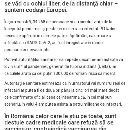
se văd cu ochiul liber, de la distanţă chiar –
suntem codaşii Europei.
În ţara noastră, 34.268 de persoane şi-au pierdut viaţa de la
începutul pandemiei şi peste un milion s-au infectat. 91% din
decesele apărute în ultimele patru săptămâni, ca urmare a
infectării cu SARS-CoV-2, au fost înregistrate în rândul
persoanelor nevaccinate.
Potrivit autorităţilor sanitare, mai repede decât ne-am aştepta va
lovi valul 4 al pandemiei, generat de tulpina indiană (Delta), iar
calculele arată că cel puţin 130.000 de români riscă să moară.
Autorităţile sanitare estimează că în următorul val numărul real de
infectări ar putea fi de două ori până la cinci ori mai mare decât
cele confirmate oficial, ceea ce înseamnă că, în cel mai bun
scenariu, în valul 4 am putea asista la patru milioane de infectări.
În România celor care le ştiu pe toate, sunt
destule cadre medicale care refuză să se
vaccineze, contraindică vaccinarea din