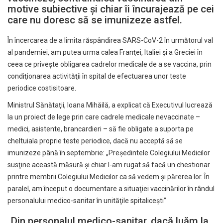
motive subiective şi chiar îi încurajează pe cei
care nu doresc să se imunizeze astfel.
În încercarea de a limita răspândirea SARS-CoV-2 în următorul val
al pandemiei, am putea urma calea Franţei, Italiei şi a Greciei în
ceea ce priveşte obligarea cadrelor medicale de a se vaccina, prin
condiţionarea activităţii în spital de efectuarea unor teste
periodice costisitoare.
Ministrul Sănătaţii, Ioana Mihăilă, a explicat că Executivul lucrează
la un proiect de lege prin care cadrele medicale nevaccinate –
medici, asistente, brancardieri – să fie obligate a suporta pe
cheltuiala proprie teste periodice, dacă nu acceptă să se
imunizeze până în septembrie: „Preşedintele Colegiului Medicilor
susţine această măsură şi chiar l-am rugat să facă un chestionar
printre membrii Colegiului Medicilor ca să vedem şi părerea lor. În
paralel, am început o documentare a situaţiei vaccinărilor în rândul
personalului medico-sanitar în unităţile spitaliceşti”
„Din personalul medico-sanitar, dacă luăm la