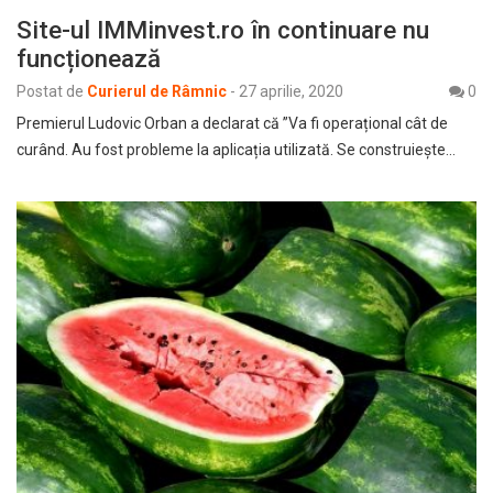
Site-ul IMMinvest.ro în continuare nu
funcționează
Postat de
Curierul de Râmnic
-
27 aprilie, 2020
0
Premierul Ludovic Orban a declarat că ”Va fi operațional cât de
curând. Au fost probleme la aplicația utilizată. Se construiește…