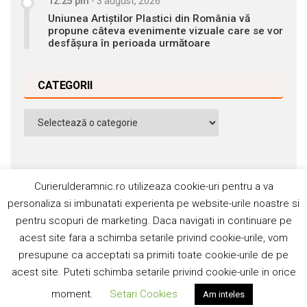
12:25 pm
-
3 august, 2026
Uniunea Artiștilor Plastici din România vă
propune câteva evenimente vizuale care se vor
desfășura în perioada următoare
CATEGORII
Categorii
Curierulderamnic.ro utilizeaza cookie-uri pentru a va
personaliza si imbunatati experienta pe website-urile noastre si
pentru scopuri de marketing. Daca navigati in continuare pe
Contact
Publicitate
Abonamente
acest site fara a schimba setarile privind cookie-urile, vom
Politica de cookie
Termeni si condiţii
presupune ca acceptati sa primiti toate cookie-urile de pe
acest site. Puteti schimba setarile privind cookie-urile in orice
©2006-2020 Silviu Popescu. Toate drepturile rezervate. ISSN:
moment.
Setari Cookies
Am inteles
1842-4589