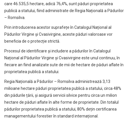
care 46.535,5 hectare, adică 76,4%, sunt păduri proprietatea
publică a statului, fiind administrate de Regia Națională a Pădurilor
– Romsilva.
Prin introducerea acestor suprafețe în Catalogul Național al
Pădurilor Virgine și Cvasivirgine, aceste păduri valoroase vor
beneficia de o protecție strictă.
Procesul de identificare și includere a pădurilor în Catalogul
Național al Pădurilor Virgine și Cvasivirgine este unul continuu, în
fiecare an fiind analizate sute de mii de hectare de păduri aflate în
proprietatea publică a statului.
Regia Națională a Pădurilor – Romsilva administrează 3,13
milioane hectare păduri proprietatea publică a statului, circa 48%
din pădurile țării, și asigură servicii silvice pentru circa un milion
hectare de păduri aflate în alte forme de proprietate. Din totalul
pădurilor proprietatea publică a statului, 80% dețin certificarea
managementului forestier în standard internațional.