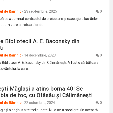
rul de Râmnic
-
23 septembrie, 2025
0
upă ce a semnat contractul de proiectare şi execuţie a lucrărilor
modernizare a trotuarelor de…
a Bibliotecii A. E. Baconsky din
ti
rul de Râmnic
-
14 decembrie, 2023
0
a Bibliotecii A. E. Baconsky din Călimănești. A fost o sărbătoare
cuvântului, la care…
ti Măglaşi a atins borna 40! Se
bla de foc, cu Otăsău şi Călimăneşti
rul de Râmnic
-
22 octombrie, 2024
0
laşi a obținut alte trei puncte. Nu a avut meci greu în această