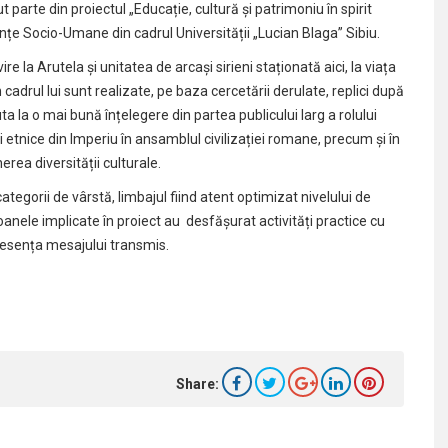
t parte din proiectul „Educație, cultură și patrimoniu în spirit
ințe Socio-Umane din cadrul Universității „Lucian Blaga” Sibiu.
 la Arutela și unitatea de arcași sirieni staționată aici, la viața
 cadrul lui sunt realizate, pe baza cercetării derulate, replici după
a la o mai bună înțelegere din partea publicului larg a rolului
etnice din Imperiu în ansamblul civilizației romane, precum și în
erea diversității culturale.
tegorii de vârstă, limbajul fiind atent optimizat nivelului de
soanele implicate în proiect au desfășurat activități practice cu
ă esența mesajului transmis.
Share: