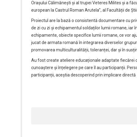
Orașului Călimănești și al trupei Veteres Milites și a făcu
european la Castrul Roman Arutela”, al Facultății de Ști
Proiectul are la bază o consistentă documentare cu privire
de zi cu zi și echipamentul soldaților lumii romane, iar în
echipamente, obiecte specifice lumii romane, ce vor ajut
jucat de armata romană în integrarea diverselor grupuri 
promovarea multiculturalității, toleranței, dar și în susțin
Au fost create ateliere educaționale adaptate fiecărei ca
cunoaștere și înțelegere pe care îl au participanții. Per
participanții, aceștia descoperind prin implicare direct