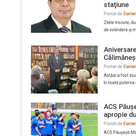
staţiune
Postat de
Curie
Zilele trecute, d
de extindere şi 
Aniversare
Călimăneș
Postat de
Curie
Astăzi a fost ziu
în toată puterea 
ACS Păuşeş
apropie du
Postat de
Curie
ACS Păuşeşti Măg