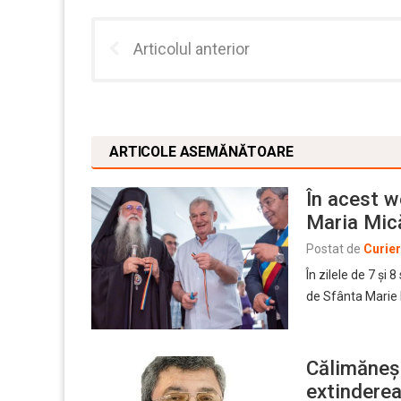
Articolul anterior
ARTICOLE ASEMĂNĂTOARE
În acest w
Maria Mică
Postat de
Curie
În zilele de 7 şi 
de Sfânta Marie
Călimăneş
extinderea