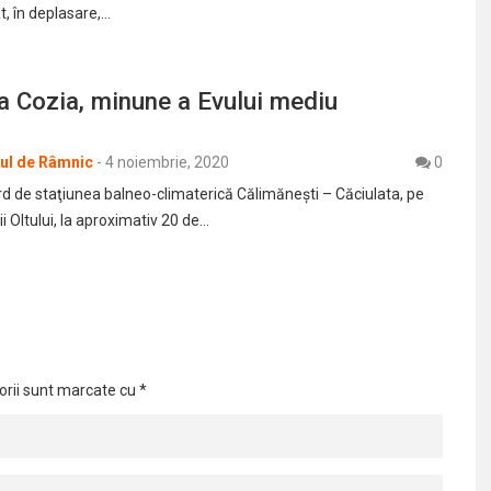
t, în deplasare,…
a Cozia, minune a Evului mediu
rul de Râmnic
-
4 noiembrie, 2020
0
ord de staţiunea balneo-climaterică Călimăneşti – Căciulata, pe
ii Oltului, la aproximativ 20 de…
orii sunt marcate cu
*