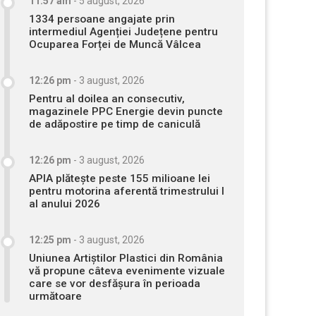
11:57 am
-
5 august, 2026
1334 persoane angajate prin
intermediul Agenției Județene pentru
Ocuparea Forței de Muncă Vâlcea
12:26 pm
-
3 august, 2026
Pentru al doilea an consecutiv,
magazinele PPC Energie devin puncte
de adăpostire pe timp de caniculă
12:26 pm
-
3 august, 2026
APIA plătește peste 155 milioane lei
pentru motorina aferentă trimestrului I
al anului 2026
12:25 pm
-
3 august, 2026
Uniunea Artiștilor Plastici din România
vă propune câteva evenimente vizuale
care se vor desfășura în perioada
următoare