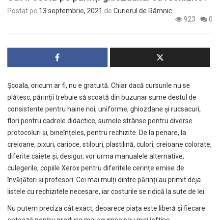
Postat pe
13 septembrie, 2021
de
Curierul de Râmnic
923
0
Școala, oricum ar fi, nu e gratuită. Chiar dacă cursurile nu se
plătesc, părinții trebuie să scoată din buzunar sume destul de
consistente pentru haine noi, uniforme, ghiozdane și rucsacuri,
flori pentru cadrele didactice, sumele strânse pentru diverse
protocoluri și, bineînțeles, pentru rechizite. De la penare, la
creioane, pixuri, carioce, stilouri, plastilină, culori, creioane colorate,
diferite caiete și, desigur, vor urma manualele alternative,
culegerile, copiile Xerox pentru diferitele cerințe emise de
învățători și profesori. Cei mai mulți dintre părinți au primit deja
listele cu rechizitele necesare, iar costurile se ridică la sute de lei.
Nu putem preciza cât exact, deoarece piața este liberă și fiecare
optează pentru produse mai scumpe sau mai ieftine.