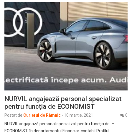
NURVIL angajează personal specializat
pentru funcţia de ECONOMIST
Postat de
Curierul de Râmnic
-
10 martie, 2021
0
NURVIL angajează personal specializat pentru funcţia de: –
ECONOMIST- în departamentul Financiar-contabil Profilul