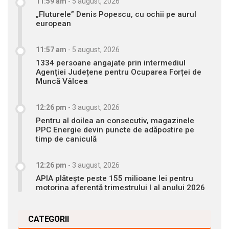
11:59 am
-
5 august, 2026
„Fluturele” Denis Popescu, cu ochii pe aurul
european
11:57 am
-
5 august, 2026
1334 persoane angajate prin intermediul
Agenției Județene pentru Ocuparea Forței de
Muncă Vâlcea
12:26 pm
-
3 august, 2026
Pentru al doilea an consecutiv, magazinele
PPC Energie devin puncte de adăpostire pe
timp de caniculă
12:26 pm
-
3 august, 2026
APIA plătește peste 155 milioane lei pentru
motorina aferentă trimestrului I al anului 2026
CATEGORII