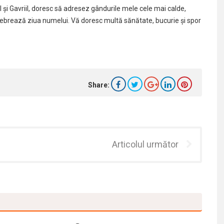
il şi Gavriil, doresc să adresez gândurile mele cele mai calde,
 celebrează ziua numelui. Vă doresc multă sănătate, bucurie şi spor
Share:
Articolul următor