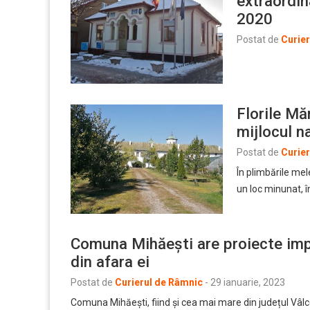
extraordin
2020
Postat de
Curie
Florile Mă
mijlocul na
Postat de
Curie
În plimbările mel
un loc minunat, 
Comuna Mihăești are proiecte impo
din afara ei
Postat de
Curierul de Râmnic
-
29 ianuarie, 2023
Comuna Mihăești, fiind și cea mai mare din județul Vâlcea