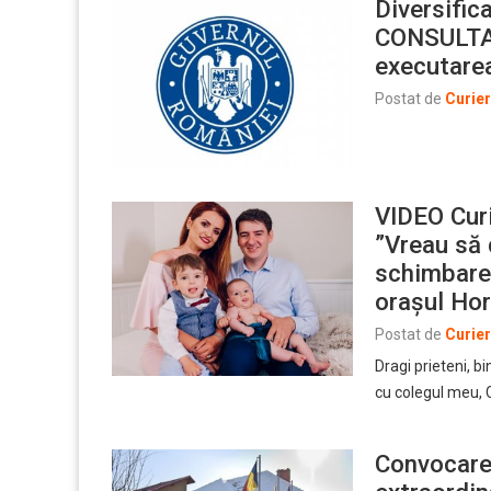
Diversific
CONSULTA
executarea
Postat de
Curie
VIDEO Curi
”Vreau să
schimbare
orașul Ho
Postat de
Curie
Dragi prieteni, b
cu colegul meu, C
Convocare 