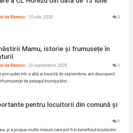
are a CL Horezu din data de 13 iulie
rul de Râmnic
-
10 iulie, 2020
0
năstirii Mamu, istorie și frumusețe în
turii
rul de Râmnic
-
20 septembrie, 2020
0
e prin județ într-o altă zi însorită de septembrie, am descoperit
înfrumusețat de peisajul înconjurător…
rtante pentru locuitorii din comună și
0
, și-a propus multe misiuni care pot fi în beneficiul locuitorilor…