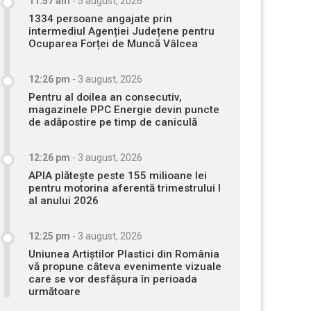
11:57 am
-
5 august, 2026
1334 persoane angajate prin
intermediul Agenției Județene pentru
Ocuparea Forței de Muncă Vâlcea
12:26 pm
-
3 august, 2026
Pentru al doilea an consecutiv,
magazinele PPC Energie devin puncte
de adăpostire pe timp de caniculă
12:26 pm
-
3 august, 2026
APIA plătește peste 155 milioane lei
pentru motorina aferentă trimestrului I
al anului 2026
12:25 pm
-
3 august, 2026
Uniunea Artiștilor Plastici din România
vă propune câteva evenimente vizuale
care se vor desfășura în perioada
următoare