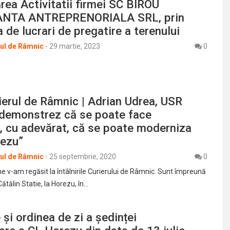
area Activitatii firmei SC BIROU
NTA ANTREPRENORIALA SRL, prin
 de lucrari de pregatire a terenului
rul de Râmnic
-
29 martie, 2023
0
erul de Râmnic | Adrian Udrea, USR
 demonstrez că se poate face
, cu adevărat, că se poate moderniza
rezu”
rul de Râmnic
-
25 septembrie, 2020
0
ine v-am regăsit la întâlnirile Curierului de Râmnic. Sunt împreună
ătălin Statie, la Horezu, în…
și ordinea de zi a ședinței