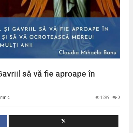
Gavriil să vă fie aproape în
âmnic
1299
0