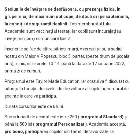
Sesiunile de învățare se desfășoară, cu prezență fizică, în
grupe mici, de maximum opt copii, de două ori pe săptâmână,
în condiții de siguranță deplină.
Toți membrii staffului
Academiei sunt vaccinați și testați, iar copiii sunt încurajați să
învețe prin joc și comunicare liberă.
Înscrierile se fac de către părinți, marți, miercuri și joi, la sediul
nostru din Maior V. Popescu, bloc 5, parter, (peste drum de Școala
nr 5), zilnic, între orele 10-14, până la data de 17 ianuarie 2022,
prima zi de cursuri.
Programul este Taylor Made Education, iar costul va fi discutat cu
părinții, în funcție de nivelul de dezvoltare al copilului, numarul de
ședințe la care va participa.
Durata cursurilor este de 6 luni.
Suma lunară de achitat este între 250 (
programul Standard)
și
până la 500 lei (
programul Personalizat
). Academia acceptă,
pro bono,
participarea copiilor din familii defavorizate, la