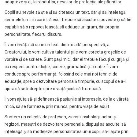
adapteze și ei, la rândul lor, nevoilor de protecție ale părinților.
Copiii au nevoie să știe și să citească un text, dar și să înțeleagă
semnele lumii în care trăiesc. Trebuie să asculte o poveste și să fie
capabili să o repovestească, să adauge un gram, din propria
personalitate, fiecărui discurs.
Îi vom învăța să scrie un text, dintr-o altă perspectivă, a
Creatorului, le vom cultiva talentul și le vom corecta greșelile de
vorbire și de scriere. Sunt pași mici, dar ei trebuie făcuți cu grijă și
cu respect pentru dicție, scriere, gramatică și creație.
Îi vom
conduce spre performanță, folosind cele mai noi tehnici de
educație, spre o dezvoltare personală timpurie, cu scopul de a-i
ajuta să se îndrepte spre o viață școlară frumoasă.
Îi vom ajuta să-și definească pasiunile și interesele, de la o vârstă
mică, să se formeze, prin muncă, pentru viața de adult.
Suntem un colectiv de profesori, ziariști, psihologi, actori și
regizori, maeștri de dezvoltare personală, dispuși să asculte, să
înțeleagă și să modeleze personalitatea unui copil, să-l ajute prin