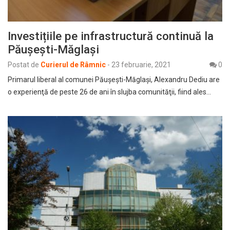
Investițiile pe infrastructură continuă la
Păușești-Măglași
Postat de
Curierul de Râmnic
-
23 februarie, 2021
0
Primarul liberal al comunei Păuşeşti-Măglaşi, Alexandru Dediu are
o experienţă de peste 26 de ani în slujba comunităţii, fiind ales…