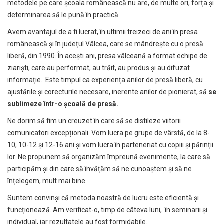
metodele pe care școala românească nu are, de multe ori, forța și
determinarea să le pună în practică.
Avem avantajul de a fi lucrat, în ultimii treizeci de ani în presa
românească și în județul Vâlcea, care se mândrește cu o presă
liberă, din 1990. În acești ani, presa vâlceană a format echipe de
ziariști, care au performat, au trăit, au produs și au difuzat
informație. Este timpul ca experiența anilor de presă liberă, cu
ajustările și corecturile necesare, inerente anilor de pionierat, să
se
sublimeze într-o școală de presă.
Ne dorim să fim un creuzet în care să se distileze viitorii
comunicatori excepționali. Vom lucra pe grupe de vârstă, de la 8-
10, 10-12 și 12-16 ani și vom lucra în parteneriat cu copiii și părinții
lor. Ne propunem să organizăm împreună evenimente, la care să
participăm și din care să învățăm să ne cunoaștem și să ne
înțelegem, mult mai bine.
Suntem convinși că metoda noastră de lucru este eficientă și
funcționează. Am verificat-o, timp de câteva luni, în seminarii și
individual, iar rezultatele au fost formidabile.