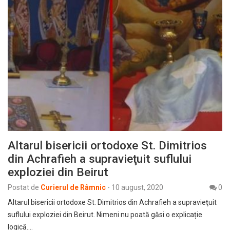
Altarul bisericii ortodoxe St. Dimitrios
din Achrafieh a supravieţuit suflului
exploziei din Beirut
Postat de
Curierul de Râmnic
-
10 august, 2020
0
Altarul bisericii ortodoxe St. Dimitrios din Achrafieh a supravieţuit
suflului exploziei din Beirut. Nimeni nu poată găsi o explicație
logică.…