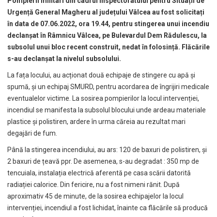
Pompierii militari din cadrul Inspectoratului pentru Situații de
Urgență General Magheru al județului Vâlcea au fost solicitați
în data de 07.06.2022, ora 19.44, pentru stingerea unui incendiu
declanșat în Râmnicu Vâlcea, pe Bulevardul Dem Rădulescu, la
subsolul unui bloc recent construit, nedat în folosință. Flăcările
s-au declanșat la nivelul subsolului.
La fața locului, au acționat două echipaje de stingere cu apă și
spumă, și un echipaj SMURD, pentru acordarea de îngrijiri medicale
eventualelor victime. La sosirea pompierilor la locul intervenției,
incendiul se manifesta la subsolul blocului unde ardeau materiale
plastice și polistiren, ardere în urma căreia au rezultat mari
degajări de fum.
Până la stingerea incendiului, au ars: 120 de baxuri de polistiren, și
2 baxuri de țeavă ppr. De asemenea, s-au degradat : 350 mp de
tencuiala, instalația electrică aferentă pe casa scării datorită
radiației calorice. Din fericire, nu a fost nimeni rănit. După
aproximativ 45 de minute, de la sosirea echipajelor la locul
intervenției, incendiul a fost lichidat, înainte ca flăcările să producă