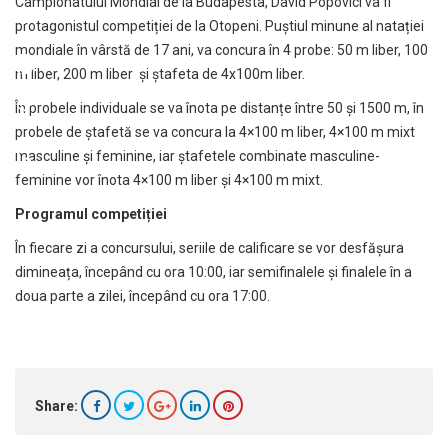
Campionatului Mondial de la Budapesta, David Popovici va fi
protagonistul competiției de la Otopeni. Puștiul minune al natației
mondiale în vârstă de 17 ani, va concura în 4 probe: 50 m liber, 100
m liber, 200 m liber și ștafeta de 4x100m liber.
În probele individuale se va înota pe distanțe între 50 și 1500 m, în
probele de ștafetă se va concura la 4×100 m liber, 4×100 m mixt
masculine și feminine, iar ștafetele combinate masculine-
feminine vor înota 4×100 m liber și 4×100 m mixt.
Programul competiției
În fiecare zi a concursului, seriile de calificare se vor desfășura
dimineața, începând cu ora 10:00, iar semifinalele și finalele în a
doua parte a zilei, începând cu ora 17:00.
Share: