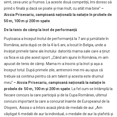
simt, ceva unic și frumos. La aceste două competiții, îmi doresc să
prind o finală și dacă se poate și mai mult, cu atât mai bine”
–
Aissia Prisecariu, campioană națională la natație în probele de
50 m, 100 m și 200 m spate
.
De la tenis de câmp la înot de performanță
Puștoaica a început înotul de performanță la 7 ani și jumătate în
România, asta după ce de la 4 la 6 ani, a locuit în Belgia, unde a
învățat primele taine ale înotului datorită mama sale care a ținut
ca fiica ei să știe acest sport. „Când am ajuns în România, m-am
apucat de tenis de câmp. Mama m-a înscris și la înot și așa a
început totul. După primele zile, antrenorii mei mi-au spus că
trebuie să continui pentru că am talent și acesta este drumul
meu”
– Aissia Prisecariu, campioană națională la natație în
probele de 50 m, 100 m și 200 m spate
. La fel cum se întâmplă la
fiecare concurs la care participă și de la Cupa României, ultimul
concurs important la care a concurat înainte de Europeanul de la
Otopeni, Aissia s-a întors acasă plină de medalii de aur. „Am
câștigat 6 medalii de aur la individual, o medalie de aur la ștafetă și