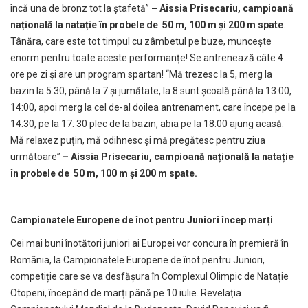
încă una de bronz tot la ștafetă”
– Aissia Prisecariu, campioană
națională la natație în probele de 50 m, 100 m și 200 m spate
.
Tânăra, care este tot timpul cu zâmbetul pe buze, muncește
enorm pentru toate aceste performanțe! Se antrenează câte 4
ore pe zi și are un program spartan! “Mă trezesc la 5, merg la
bazin la 5:30, până la 7 și jumătate, la 8 sunt școală până la 13:00,
14:00, apoi merg la cel de-al doilea antrenament, care începe pe la
14:30, pe la 17: 30 plec de la bazin, abia pe la 18:00 ajung acasă.
Mă relaxez puțin, mă odihnesc și mă pregătesc pentru ziua
următoare”
– Aissia Prisecariu, campioană națională la natație
în probele de 50 m, 100 m și 200 m spate.
Campionatele Europene de înot pentru Juniori încep marți
Cei mai buni înotători juniori ai Europei vor concura în premieră în
România, la Campionatele Europene de înot pentru Juniori,
competiție care se va desfășura în Complexul Olimpic de Natație
Otopeni, începând de marți până pe 10 iulie. Revelația