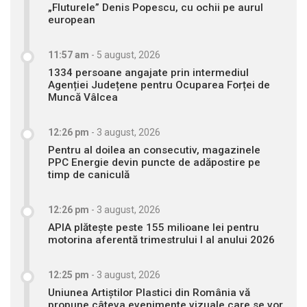
„Fluturele” Denis Popescu, cu ochii pe aurul
european
11:57 am
-
5 august, 2026
1334 persoane angajate prin intermediul
Agenției Județene pentru Ocuparea Forței de
Muncă Vâlcea
12:26 pm
-
3 august, 2026
Pentru al doilea an consecutiv, magazinele
PPC Energie devin puncte de adăpostire pe
timp de caniculă
12:26 pm
-
3 august, 2026
APIA plătește peste 155 milioane lei pentru
motorina aferentă trimestrului I al anului 2026
12:25 pm
-
3 august, 2026
Uniunea Artiștilor Plastici din România vă
propune câteva evenimente vizuale care se vor