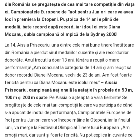
din România se pregătește de cea mai tare competiție din viața
ei, Campionatele Europene de înot pentru Juniori care va avea
loc în premieră la Otopeni. Puștoica de 14 ani e plină de
medalii, bate record după record, iar idoul ei este Diana
Mocanu, dubla campioană olimpică de la Sydney 2000!
La 14, Aissia Prisecariu, una dintre cele mai bune tinere înotătoare
din România a pierdut șirul medaliilor cucerite și ale recordurilor
doborâte. Anul trecut la doar 13 ani, tânăra a reușit o mare
performanță! „Am concurat la categoria de 14 ani și am reușit să
dobor recordul Dianei Mocanu, vechi de 23 de ani. Am fost foarte
fericită pentru că Diana Mocanu este idolul meu”
– Aissia
Prisecariu, campioană națională la natație în probele de 50 m,
100 m și 200 m spate
. Pe Aissia o așteaptă o vară fierbinte! Se
pregătește de cele mai tari competiții la care va participa de când
s-a apucat de înotul de performanță, Campionatele Europene de
înot pentru Juniori care vor începe mâine la Otopeni, iar la finalul
lunii, va merge la Festivalul Olimpic al Tineretului European. „Am
emoții mari, dar sunt și foarte fericită. Nu pot explica în cuvinte ce