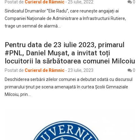
Postat de
Curierul de Râmnic
-
25 iulie, 2022
0
Sindicatul Drumarilor ”Elie Radu”, care reunește angajați ai
Companiei Naționale de Administrare a Infrastructurii Rutiere,
trage un semnal de alarmă…
Pentru data de 23 iulie 2023, primarul
#PNL, Daniel Mușat, a invitat toți
locuitorii la sărbătoarea comunei Milcoiu
Postat de
Curierul de Râmnic
-
23 iulie, 2023
0
Deschiderea serbării zilelor comunei a debutat odată cu discursul
primarului ținut pe scena amenajată în curtea Școlii Gimnaziale
Milcoiu, prin…