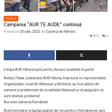
Politică
Campania “AUR TE AUDE” continuă
Postat pe
20 iulie, 2022
de
Curierul de Râmnic
812
0
Echipa AUR Vâlcea luptă pentru fiecare localitate în parte!
Astăzi, Filiala Județeană AUR Vâlcea, împreună cu reprezentanții
Organizaților Local din Mateești și Berbești, au fost alături de
oamenii și problemele din localitățile Mateești și vă asigurăm că
sunt destule probleme!
Aur este salvarea României!
Aveți încredere și luptați așături de noi pentru o Românie pe care