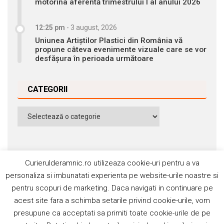
motorina aferentă trimestrului I al anului 2026
12:25 pm
-
3 august, 2026
Uniunea Artiștilor Plastici din România vă
propune câteva evenimente vizuale care se vor
desfășura în perioada următoare
CATEGORII
Categorii
Curierulderamnic.ro utilizeaza cookie-uri pentru a va
personaliza si imbunatati experienta pe website-urile noastre si
pentru scopuri de marketing. Daca navigati in continuare pe
Contact
Publicitate
Abonamente
acest site fara a schimba setarile privind cookie-urile, vom
Politica de cookie
Termeni si condiţii
presupune ca acceptati sa primiti toate cookie-urile de pe