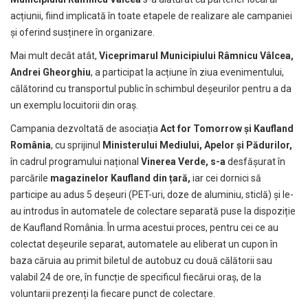
acțiunii, fiind implicată în toate etapele de realizare ale campaniei
și oferind susținere în organizare.
Mai mult decât atât,
Viceprimarul Municipiului Râmnicu Vâlcea,
Andrei Gheorghiu
, a participat la acțiune în ziua evenimentului,
călătorind cu transportul public în schimbul deșeurilor pentru a da
un exemplu locuitorii din oraș.
Campania dezvoltată de asociația
Act for Tomorrow și Kaufland
România
, cu sprijinul
Ministerului Mediului, Apelor și Pădurilor,
în cadrul programului național
Vinerea Verde, s-a
desfășurat în
parcările
magazinelor Kaufland din țară,
iar cei dornici să
participe au adus 5 deșeuri (PET-uri, doze de aluminiu, sticlă) și le-
au introdus în automatele de colectare separată puse la dispoziție
de Kaufland România. În urma acestui proces, pentru cei ce au
colectat deșeurile separat, automatele au eliberat un cupon în
baza căruia au primit biletul de autobuz cu două călătorii sau
valabil 24 de ore, în funcție de specificul fiecărui oraș, de la
voluntarii prezenți la fiecare punct de colectare.