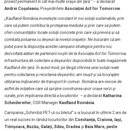
proiect permanent în cât mai multe orașe din țară.
”
–
a declarat
Andrei Coșuleanu
, Președintele
Asociației Act for Tomorrow.
„
Kaufland România investește constant în noi soluții sustenabile, prin
care să putem contribui la protejarea mediului și prin care să putem
oferi comunităților locale soluții concrete prin care să prevină și să
combată poluarea cu deșeuri la nivelul orașelor. Ne bucurăm că am
putut pune la dispoziția acestei campanii strategice pentru noi,
dezvoltată alături de partenerii noștri de la Asociația Act for Tomorrow,
infrastructura de colectare a deșeurilor disponibilă în toate magazinele
Kaufland din țară.
În acest mod, pe lângă oferirea unei soluții reale
pentru colectarea și reciclarea deșeurilor, am reușit și să încurajăm
utilizarea mijloacelor de transport în comun. România are nevoie de
astfel de inițiative care să sprijine construirea unor orașe verzi și
curate, prin implicarea directă a locuitorilor.
–
a declarat
Katharina
Scheidereiter
, CSR Manager
Kaufland România.
Campania „Schimbă PET-ul cu biletul” s-a bucurat în ultimii 2 ani de
un real succes în rândul locuitorilor din
Constanța, Craiova, Iași,
Timișoara, Buzău, Galați, Sibiu, Oradea
și
Baia Mare,
peste