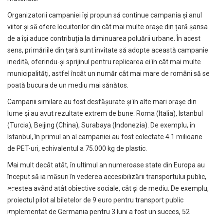
Organizatorii campaniei își propun să continue campania și anul
viitor și să ofere locuitorilor din cât mai multe orașe din țară șansa
de a își aduce contribuția la diminuarea poluării urbane. În acest
sens, primăriile din țară sunt invitate să adopte această campanie
inedită, oferindu-și sprijinul pentru replicarea ei în cât mai multe
municipalități, astfel încât un număr cât mai mare de români să se
poată bucura de un mediu mai sănătos.
Campanii similare au fost desfășurate și în alte mari orașe din
lume și au avut rezultate extrem de bune: Roma (Italia), Istanbul
(Turcia), Beijing (China), Surabaya (Indonezia). De exemplu, în
Istanbul, în primul an al campaniei au fost colectate 4.1 milioane
de PET-uri, echivalentul a 75.000 kg de plastic.
Mai mult decât atât, în ultimul an numeroase state din Europa au
început să ia măsuri în vederea accesibilizării transportului public,
acestea având atât obiective sociale, cât și de mediu. De exemplu,
proiectul pilot al biletelor de 9 euro pentru transport public
implementat de Germania pentru 3 luni a fost un succes, 52