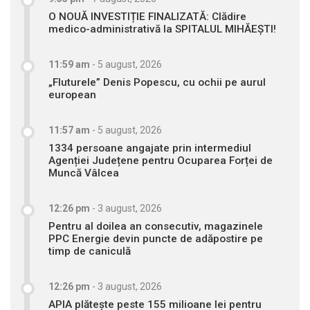
O NOUĂ INVESTIȚIE FINALIZATĂ: Clădire
medico-administrativă la SPITALUL MIHĂEȘTI!
11:59 am
-
5 august, 2026
„Fluturele” Denis Popescu, cu ochii pe aurul
european
11:57 am
-
5 august, 2026
1334 persoane angajate prin intermediul
Agenției Județene pentru Ocuparea Forței de
Muncă Vâlcea
12:26 pm
-
3 august, 2026
Pentru al doilea an consecutiv, magazinele
PPC Energie devin puncte de adăpostire pe
timp de caniculă
12:26 pm
-
3 august, 2026
APIA plătește peste 155 milioane lei pentru