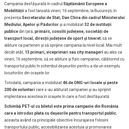
Campania desfășurată în cadrul
Săptămânii Europene a
Mobilității
a fost lansată vineri, 16 septembrie, la București, în
prezența
Secretarului de Stat, Dan Chira din cadrul Ministerului
Mediului
,
Apelor și Pădurilor
și a mobilizat
32 de instituții
publice
din țară,
primării, consilii județene, societăți de
transport local, direcții județene de sport și tineret
, să se
alăture ca parteneri și să sprijine campania la nivel local. Mai mult
decât atât,
13 primari, viceprimari sau city manageri
au ales ca
vineri, 16 septembrie, să se alăture și fizic campaniei, călătorind cu
transportul public în schimbul deșeurilor pentru a da un exemplu
locuitorilor din orașele lor.
Totodată, campania a mobilizat
46 de ONG-uri locale și peste
200 de voluntari
care s-au alăturat campaniei și au sprijinit
implentarea acesteia în orașele în care a fost desfășurată.
Schimbă PET-ul cu biletul este prima campanie din România
care a introdus plata cu deşeurile pentru transportul public
,
aceasta având ca prinicipale obiective încurajarea folosirii
transportului public, accesibilizarea acestuia și promovarea