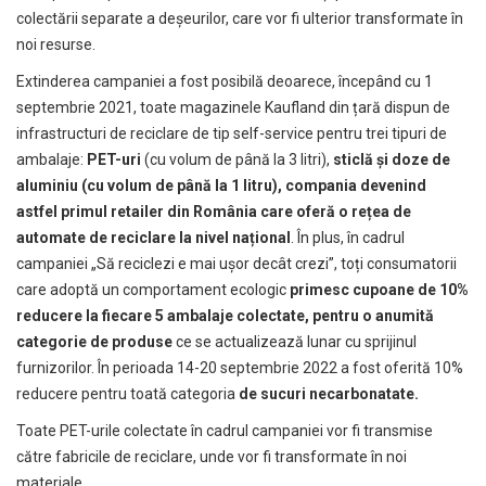
colectării separate a deșeurilor, care vor fi ulterior transformate în
noi resurse.
Extinderea campaniei a fost posibilă deoarece, începând cu 1
septembrie 2021, toate magazinele Kaufland din țară dispun de
infrastructuri de reciclare de tip self-service pentru trei tipuri de
ambalaje:
PET-uri
(cu volum de până la 3 litri),
sticlă și doze de
aluminiu (cu volum de până la 1 litru), compania devenind
astfel primul retailer din România care oferă o rețea de
automate de reciclare la nivel național
. În plus, în cadrul
campaniei „Să reciclezi e mai ușor decât crezi”, toți consumatorii
care adoptă un comportament ecologic
primesc cupoane de 10%
reducere la fiecare 5 ambalaje colectate, pentru o anumită
categorie de produse
ce se actualizează lunar cu sprijinul
furnizorilor. În perioada 14-20 septembrie 2022 a fost oferită 10%
reducere pentru toată categoria
de sucuri necarbonatate.
Toate PET-urile colectate în cadrul campaniei vor fi transmise
către fabricile de reciclare, unde vor fi transformate în noi
materiale.