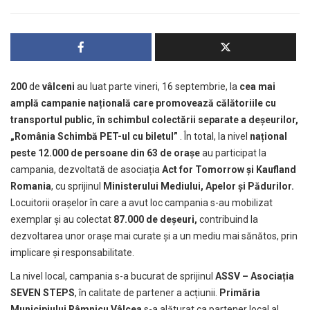
200
de
vâlceni
au luat parte vineri, 16 septembrie, la
cea mai
amplă campanie națională care promovează călătoriile cu
transportul public, în schimbul colectării separate a deșeurilor,
„România Schimbă PET-ul cu biletul”
. În total, la nivel
național
peste 12.000 de persoane din 63 de orașe
au participat la
campania, dezvoltată de asociația
Act for Tomorrow și Kaufland
Romania
, cu sprijinul
Ministerului Mediului, Apelor și Pădurilor.
Locuitorii orașelor în care a avut loc campania s-au mobilizat
exemplar și au colectat
87.000 de deșeuri,
contribuind la
dezvoltarea unor orașe mai curate și a un mediu mai sănătos, prin
implicare și responsabilitate.
La nivel local, campania s-a bucurat de sprijinul
ASSV – Asociația
SEVEN STEPS
, în calitate de partener a acțiunii.
Primăria
Municipiului Râmnicu Vâlcea
s-a alăturat ca partener local al