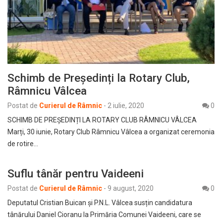
Schimb de Președinți la Rotary Club,
Râmnicu Vâlcea
Postat de
Curierul de Râmnic
-
2 iulie, 2020
0
SCHIMB DE PREȘEDINȚI LA ROTARY CLUB RÂMNICU VÂLCEA
Marți, 30 iunie, Rotary Club Râmnicu Vâlcea a organizat ceremonia
de rotire…
Suflu tânăr pentru Vaideeni
Postat de
Curierul de Râmnic
-
9 august, 2020
0
Deputatul Cristian Buican și P.N.L. Vâlcea susțin candidatura
tânărului Daniel Cioranu la Primăria Comunei Vaideeni, care se