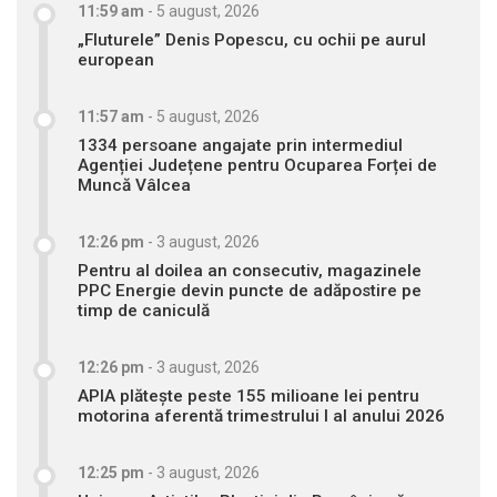
11:59 am
-
5 august, 2026
„Fluturele” Denis Popescu, cu ochii pe aurul
european
11:57 am
-
5 august, 2026
1334 persoane angajate prin intermediul
Agenției Județene pentru Ocuparea Forței de
Muncă Vâlcea
12:26 pm
-
3 august, 2026
Pentru al doilea an consecutiv, magazinele
PPC Energie devin puncte de adăpostire pe
timp de caniculă
12:26 pm
-
3 august, 2026
APIA plătește peste 155 milioane lei pentru
motorina aferentă trimestrului I al anului 2026
12:25 pm
-
3 august, 2026