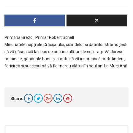
Primăria Brezoi, Primar Robert Schell
Minunatele nopţi ale Crăciunului, colindelor şi datinilor strămoşeşti
să vă găsească la ceas de bucurie alături de cei dragi. Vă doresc
tot binele, gândurile bune şi curate să vă însoţească pretutindeni,
fericirea şi succesul să vă fie mereu alături în noul an! La Mulți Ani!
Share: