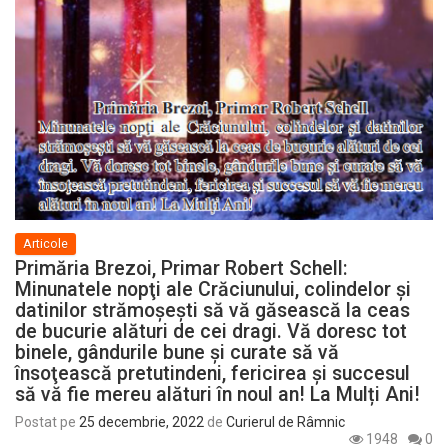
Articole
Primăria Brezoi, Primar Robert Schell:
Minunatele nopţi ale Crăciunului, colindelor şi
datinilor strămoşeşti să vă găsească la ceas
de bucurie alături de cei dragi. Vă doresc tot
binele, gândurile bune şi curate să vă
însoţească pretutindeni, fericirea şi succesul
să vă fie mereu alături în noul an! La Mulți Ani!
Postat pe
25 decembrie, 2022
de
Curierul de Râmnic
1948
0