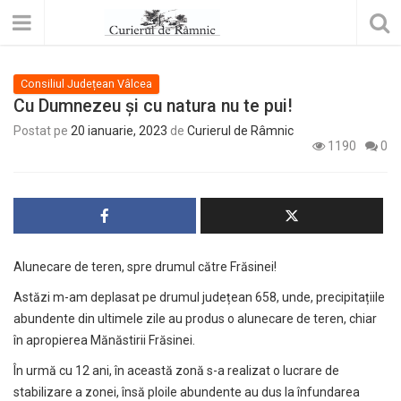
Consiliul Județean Vâlcea
Cu Dumnezeu și cu natura nu te pui!
Postat pe
20 ianuarie, 2023
de
Curierul de Râmnic
1190
0
Alunecare de teren, spre drumul către Frăsinei!
Astăzi m-am deplasat pe drumul județean 658, unde, precipitațiile
abundente din ultimele zile au produs o alunecare de teren, chiar
în apropierea Mănăstirii Frăsinei.
În urmă cu 12 ani, în această zonă s-a realizat o lucrare de
stabilizare a zonei, însă ploile abundente au dus la înfundarea