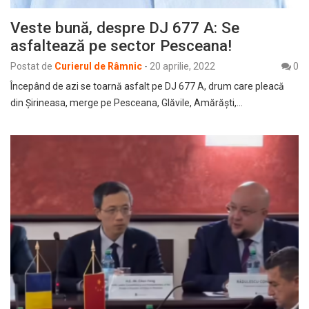
Veste bună, despre DJ 677 A: Se
asfaltează pe sector Pesceana!
Postat de
Curierul de Râmnic
-
20 aprilie, 2022
0
Începând de azi se toarnă asfalt pe DJ 677 A, drum care pleacă
din Șirineasa, merge pe Pesceana, Glăvile, Amărăști,…