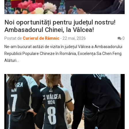
Noi oportunități pentru județul nostru!
Ambasadorul Chinei, la Vâlcea!
Postat de
Curierul de Râmnic
-
22 mai, 2026
0
​Ne-am bucurat astăzi de vizita în județul Vâlcea a Ambasadorului
Republicii Populare Chineze în România, Excelența Sa Chen Feng. ​
Alături…