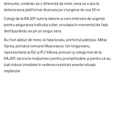
drenurilor, creându-se o diferență de nivel, ceea ce a dus la
deteriorarea platformei drumului pe o lungime de cca 50 m.
Colegii de la RAJDP sunt la datorie și vom interveni de urgență
pentru asigurarea traficului rutier, circulația în momentul de față
desfășurându-se pe un singur sens.
Au fost alături de mine, la fața locului, prefectul județului- Mihai
Oprea, primarul comunei Muereasca- Ion Ungureanu,
reprezentanți ai ISU și IPJ Vâlcea, precum și colegii mei de la
RAJDP, cărora le mulțumesc pentru promptitudine și pentru că au
luat măsuri imediate în vederea rezolvării acestei situații
neplăcute.