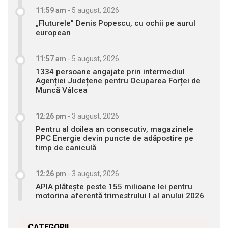
11:59 am
-
5 august, 2026
„Fluturele” Denis Popescu, cu ochii pe aurul
european
11:57 am
-
5 august, 2026
1334 persoane angajate prin intermediul
Agenției Județene pentru Ocuparea Forței de
Muncă Vâlcea
12:26 pm
-
3 august, 2026
Pentru al doilea an consecutiv, magazinele
PPC Energie devin puncte de adăpostire pe
timp de caniculă
12:26 pm
-
3 august, 2026
APIA plătește peste 155 milioane lei pentru
motorina aferentă trimestrului I al anului 2026
CATEGORII