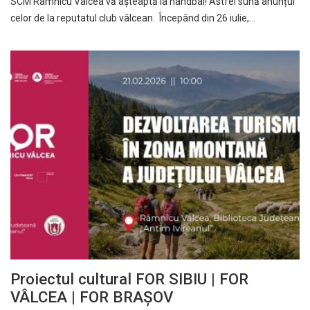
SCM Râmnicu Vâlcea vă așteaptă la handbal! Astfel sună anunțul
celor de la reputatul club vâlcean. Începând din 26 iulie,…
Proiectul cultural FOR SIBIU | FOR
VÂLCEA | FOR BRAȘOV