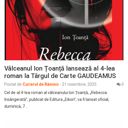
Vâlceanul Ion Țoanță lansează al 4-lea
roman la Târgul de Carte GAUDEAMUS
Postat de
Curierul de Râmnic
-
21 noiembrie, 2025
0
Cel de-al 4-lea roman al vâlceanului Ion Țoanță, „Rebecca
însângerată”, publicat de Editura „Eikon”, va fi lansat oficial,
duminică, 7…