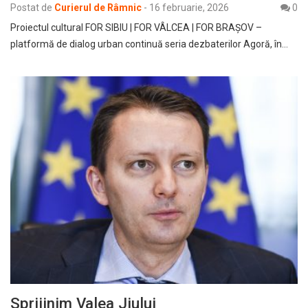
Postat de
Curierul de Râmnic
-
16 februarie, 2026
0
Proiectul cultural FOR SIBIU | FOR VÂLCEA | FOR BRAȘOV –
platformă de dialog urban continuă seria dezbaterilor Agoră, în…
Sprijinim Valea Jiului