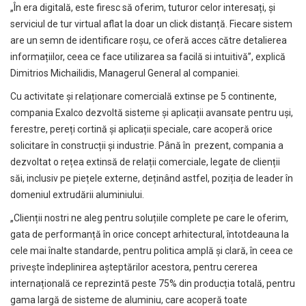
„În era digitală, este firesc să oferim, tuturor celor interesați, și
serviciul de
tur virtual
aflat la doar un click distanță. Fiecare sistem
are un semn de identificare roșu, ce oferă acces către detalierea
informațiilor, ceea ce face utilizarea sa facilă si intuitivă”, explică
Dimitrios Michailidis, Managerul General al companiei.
Cu activitate și relaționare comercială extinse pe 5 continente,
compania Exalco dezvoltă sisteme și aplicații avansate pentru uși,
ferestre, pereți cortină și aplicații speciale, care acoperă orice
solicitare în construcții și industrie. Până în prezent, compania a
dezvoltat o rețea extinsă de relații comerciale, legate de clienții
săi, inclusiv pe piețele externe, deținând astfel, poziția de leader în
domeniul extrudării aluminiului.
„Clienții nostri ne aleg pentru soluțiile complete pe care le oferim,
gata de performanță în orice concept arhitectural, întotdeauna la
cele mai înalte standarde, pentru politica amplă și clară, în ceea ce
privește îndeplinirea așteptărilor acestora, pentru cererea
internațională ce reprezintă peste 75% din producția totală, pentru
gama largă de sisteme de aluminiu, care acoperă toate