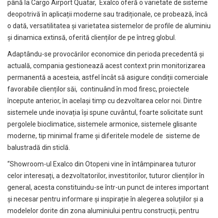
până la Cargo Airport Quatar, Exalco oferă o varietate de sisteme
deopotrivă în aplicații moderne sau tradiționale, ce probează, încă
o dată, versatilitatea și varietatea sistemelor de profile de aluminiu
și dinamica extinsă, oferită clienților de pe întreg globul.
Adaptându-se provocărilor economice din perioda precedentă și
actuală, compania gestionează acest context prin monitorizarea
permanentă a acesteia, astfel încât să asigure condiții comerciale
favorabile clienților săi, continuând în mod firesc, proiectele
începute anterior, în același timp cu dezvoltarea celor noi. Dintre
sistemele unde inovația își spune cuvântul, foarte solicitate sunt
pergolele bioclimatice, sistemele armonice, sistemele glisante
moderne, tip minimal frame și diferitele modele de sisteme de
balustradă din sticlă.
“Showroom-ul Exalco din Otopeni vine în întâmpinarea tuturor
celor interesați, a dezvoltatorilor, investitorilor, tuturor clienților în
general, acesta constituindu-se într-un punct de interes important
și necesar pentru informare și inspirație în alegerea soluțiilor și a
modelelor dorite din zona aluminiului pentru construcții, pentru