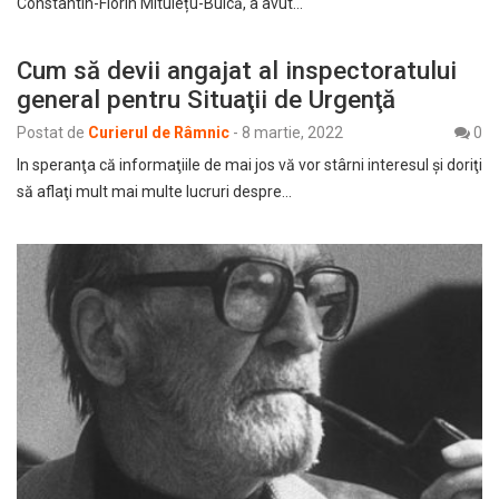
Constantin-Florin Mitulețu-Buică, a avut…
Cum să devii angajat al inspectoratului
general pentru Situaţii de Urgenţă
Postat de
Curierul de Râmnic
-
8 martie, 2022
0
In speranţa că informaţiile de mai jos vă vor stârni interesul şi doriţi
să aflaţi mult mai multe lucruri despre…