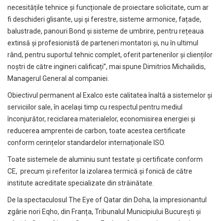
necesitățile tehnice și funcționale de proiectare solicitate, cum ar
fi deschideri glisante, uși și ferestre, sisteme armonice, fațade,
balustrade, panouri Bond și sisteme de umbrire, pentru rețeaua
extinsă și profesionistă de parteneri montatori și, nu în ultimul
rând, pentru suportul tehnic complet, oferit partenerilor și clienților
noștri de către ingineri calificați”, mai spune Dimitrios Michailidis,
Managerul General al companiei.
Obiectivul permanent al Exalco este calitatea înaltă a sistemelor și
serviciilor sale, în același timp cu respectul pentru mediul
înconjurător, reciclarea materialelor, economisirea energiei și
reducerea amprentei de carbon, toate acestea certificate
conform cerințelor standardelor internaționale ISO.
Toate sistemele de aluminiu sunt testate și certificate conform
CE, precum și referitor la izolarea termică și fonică de către
institute acreditate specializate din străinătate.
De la spectaculosul The Eye of Qatar din Doha, la impresionantul
zgârie nori Eqho, din Franța, Tribunalul Municipiului București și