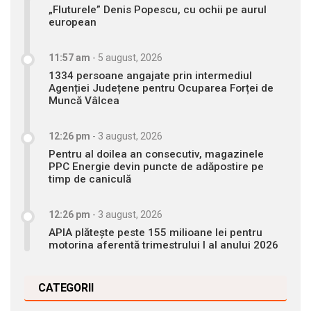
„Fluturele” Denis Popescu, cu ochii pe aurul
european
11:57 am
-
5 august, 2026
1334 persoane angajate prin intermediul
Agenției Județene pentru Ocuparea Forței de
Muncă Vâlcea
12:26 pm
-
3 august, 2026
Pentru al doilea an consecutiv, magazinele
PPC Energie devin puncte de adăpostire pe
timp de caniculă
12:26 pm
-
3 august, 2026
APIA plătește peste 155 milioane lei pentru
motorina aferentă trimestrului I al anului 2026
CATEGORII